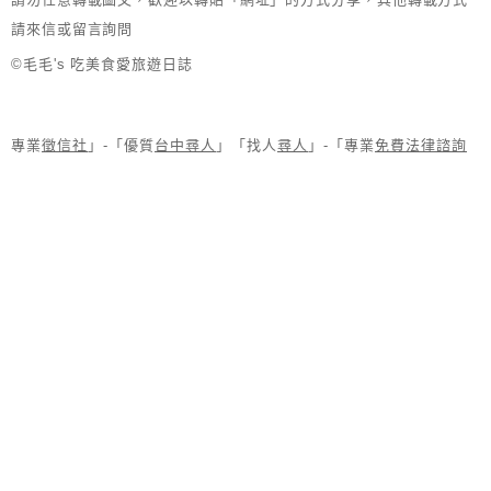
請來信或留言詢問
©毛毛's 吃美食愛旅遊日誌
專業
徵信社
」-「優質
台中尋人
」「找人
尋人
」-「專業
免費法律諮詢