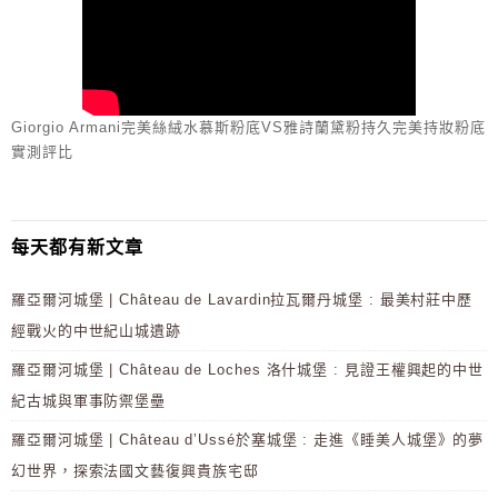
Giorgio Armani完美絲絨水慕斯粉底VS雅詩蘭黛粉持久完美持妝粉底
實測評比
每天都有新文章
羅亞爾河城堡 | Château de Lavardin拉瓦爾丹城堡 : 最美村莊中歷
經戰火的中世紀山城遺跡
羅亞爾河城堡 | Château de Loches 洛什城堡 : 見證王權興起的中世
紀古城與軍事防禦堡壘
羅亞爾河城堡 | Château d’Ussé於塞城堡 : 走進《睡美人城堡》的夢
幻世界，探索法國文藝復興貴族宅邸