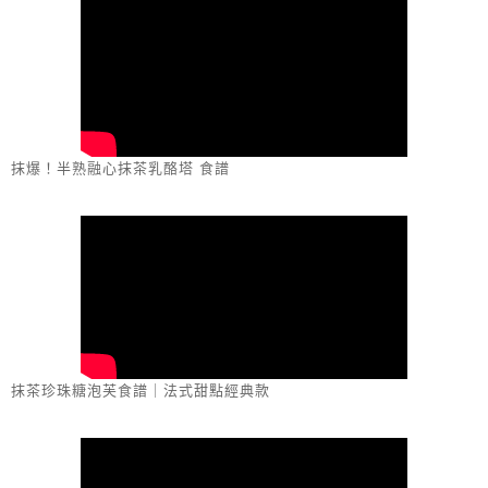
抹爆！半熟融心抹茶乳酪塔 食譜
抹茶珍珠糖泡芙食譜｜法式甜點經典款