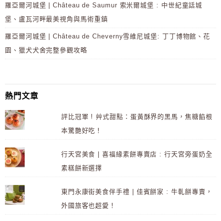
羅亞爾河城堡 | Château de Saumur 索米爾城堡 : 中世紀童話城
堡、盧瓦河畔最美視角與馬術重鎮
羅亞爾河城堡 | Château de Cheverny雪維尼城堡: 丁丁博物館、花
園、獵犬犬舍完整參觀攻略
熱門文章
評比冠軍 ! 艸式甜點：蛋黃酥界的黑馬，焦糖餡根
本驚艷好吃！
行天宮美食 | 喜福緣素餅專賣店 : 行天宮旁蛋奶全
素糕餅新選擇
東門永康街美食伴手禮 | 佳賓餅家 : 牛軋餅專賣，
外國旅客也超愛！