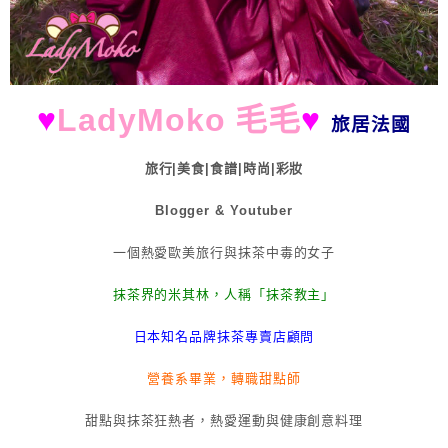
♥
LadyMoko 毛毛
♥
旅居法國
旅行|美食|食譜|時尚|彩妝
Blogger & Youtuber
一個熱愛歐美旅行與抹茶中毒的女子
抹茶界的米其林，人稱「抹茶教主」
日本知名品牌抹茶專賣店顧問
營養系畢業，轉職甜點師
甜點與抹茶狂熱者，熱愛運動與健康創意料理