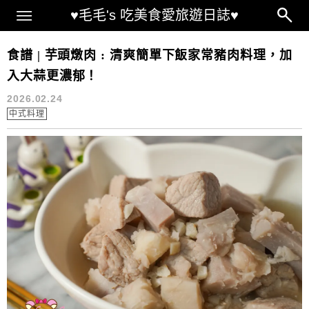
Main Menu
♥毛毛's 吃美食愛旅遊日誌♥
燉肉食譜
食譜 | 芋頭燉肉 : 清爽簡單下飯家常豬肉料理，加
入大蒜更濃郁！
2026.02.24
中式料理