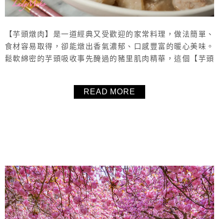
【芋頭燉肉】是一道經典又受歡迎的家常料理，做法簡單、
食材容易取得，卻能燉出香氣濃郁、口感豐富的暖心美味。
鬆軟綿密的芋頭吸收事先醃過的豬里肌肉精華，這個【芋頭
燉肉食譜】更加入了大量的蒜頭一起燉煮，湯頭蒜香濃郁，
清爽不油膩，配飯配麵都適合。而且只要悶煮 10-15 分鐘這
READ MORE
道【芋頭燉肉】就可以馬上上桌！
About