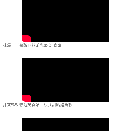
抹爆！半熟融心抹茶乳酪塔 食譜
抹茶珍珠糖泡芙食譜｜法式甜點經典款