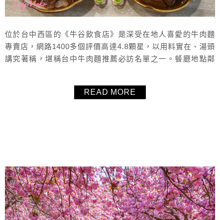
位於台中西區的《牛谷飲食店》是深受在地人喜愛的牛肉麵
專賣店，網路1400多個評價高達4.8顆星，以用料實在、湯頭
講究著稱，堪稱台中牛肉麵推薦必訪名單之一。餐廳地點鄰
近勤美誠品綠園道與向上市場，步行即可到達，無論是逛街
後或晚餐時段都非常方便，尤其下午不打烊，隨時想吃牛肉
READ MORE
麵都沒問題！店內提供多種口味選擇，包括清燉、紅燒、茄
汁、麻辣等風味牛肉麵，搭配滷味小菜、經典川燙與熱湯、
傳統麵食，選擇豐富又實惠，是...
About