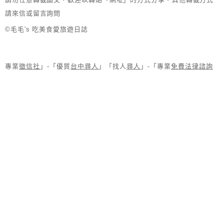
請來信或留言詢問
©毛毛's 吃美食愛旅遊日誌
專業
徵信社
」-「優質
台中尋人
」「找人
尋人
」-「專業
免費法律諮詢