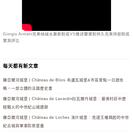
Giorgio Armani完美絲絨水慕斯粉底VS雅詩蘭黛粉持久完美持妝粉底
實測評比
每天都有新文章
羅亞爾河城堡 | Château de Blois 布盧瓦城堡&市區景點一日遊攻
略，一部立體的法國歷史書
羅亞爾河城堡 | Château de Lavardin拉瓦爾丹城堡 : 最美村莊中歷
經戰火的中世紀山城遺跡
羅亞爾河城堡 | Château de Loches 洛什城堡 : 見證王權興起的中世
紀古城與軍事防禦堡壘