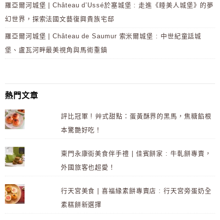
羅亞爾河城堡 | Château d’Ussé於塞城堡 : 走進《睡美人城堡》的夢
幻世界，探索法國文藝復興貴族宅邸
羅亞爾河城堡 | Château de Saumur 索米爾城堡 : 中世紀童話城
堡、盧瓦河畔最美視角與馬術重鎮
熱門文章
評比冠軍 ! 艸式甜點：蛋黃酥界的黑馬，焦糖餡根
本驚艷好吃！
東門永康街美食伴手禮 | 佳賓餅家 : 牛軋餅專賣，
外國旅客也超愛！
行天宮美食 | 喜福緣素餅專賣店 : 行天宮旁蛋奶全
素糕餅新選擇