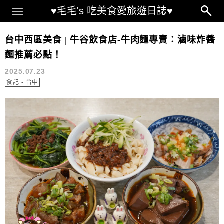
Main Menu
♥毛毛's 吃美食愛旅遊日誌♥
牛谷飲食店 菜單
台中西區美食 | 牛谷飲食店-牛肉麵專賣：滷味炸醬
麵推薦必點！
2025.07.23
食記 - 台中