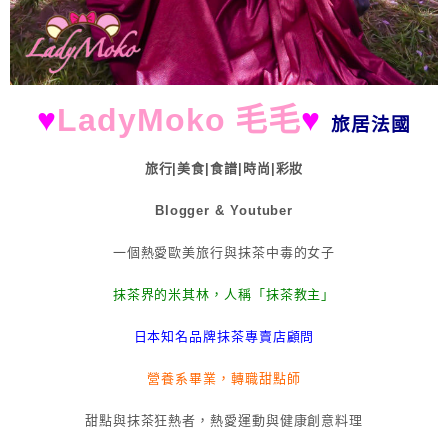
♥
LadyMoko 毛毛
♥
旅居法國
旅行|美食|食譜|時尚|彩妝
Blogger & Youtuber
一個熱愛歐美旅行與抹茶中毒的女子
抹茶界的米其林，人稱「抹茶教主」
日本知名品牌抹茶專賣店顧問
營養系畢業，轉職甜點師
甜點與抹茶狂熱者，熱愛運動與健康創意料理