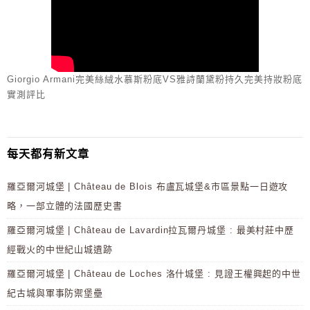
Giorgio Armani完美絲絨水慕斯粉底VS雅詩蘭黛粉持久完美持妝粉底
實測評比
每天都有新文章
羅亞爾河城堡 | Château de Blois 布盧瓦城堡&市區景點一日遊攻
略，一部立體的法國歷史書
羅亞爾河城堡 | Château de Lavardin拉瓦爾丹城堡 : 最美村莊中歷
經戰火的中世紀山城遺跡
羅亞爾河城堡 | Château de Loches 洛什城堡 : 見證王權興起的中世
紀古城與軍事防禦堡壘