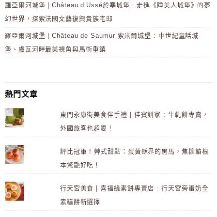
羅亞爾河城堡 | Château d’Ussé於塞城堡 : 走進《睡美人城堡》的夢
幻世界，探索法國文藝復興貴族宅邸
羅亞爾河城堡 | Château de Saumur 索米爾城堡 : 中世紀童話城
堡、盧瓦河畔最美視角與馬術重鎮
熱門文章
東門永康街美食伴手禮 | 佳賓餅家 : 牛軋餅專賣，
外國旅客也超愛！
評比冠軍 ! 艸式甜點：蛋黃酥界的黑馬，焦糖餡根
本驚艷好吃！
行天宮美食 | 喜福緣素餅專賣店 : 行天宮旁蛋奶全
素糕餅新選擇