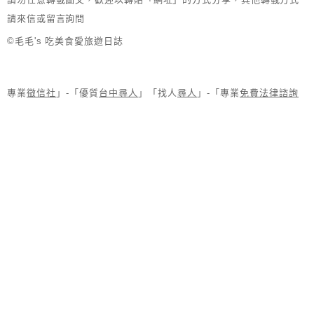
請來信或留言詢問
©毛毛's 吃美食愛旅遊日誌
專業
徵信社
」-「優質
台中尋人
」「找人
尋人
」-「專業
免費法律諮詢