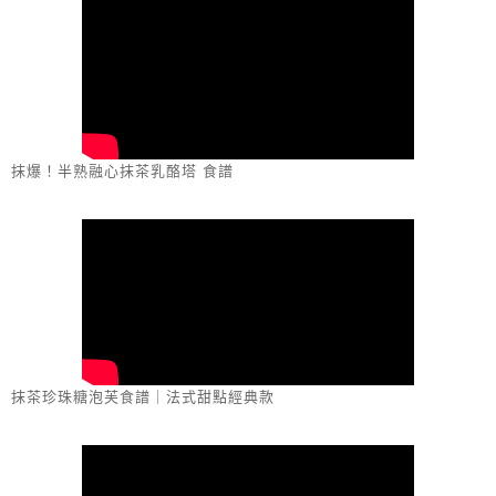
抹爆！半熟融心抹茶乳酪塔 食譜
抹茶珍珠糖泡芙食譜｜法式甜點經典款