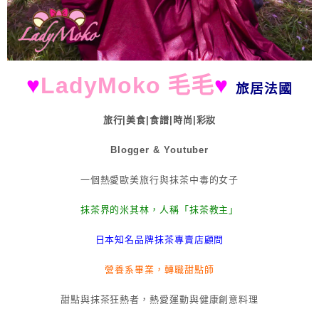
♥
LadyMoko 毛毛
♥
旅居法國
旅行|美食|食譜|時尚|彩妝
Blogger & Youtuber
一個熱愛歐美旅行與抹茶中毒的女子
抹茶界的米其林，人稱「抹茶教主」
日本知名品牌抹茶專賣店顧問
營養系畢業，轉職甜點師
甜點與抹茶狂熱者，熱愛運動與健康創意料理