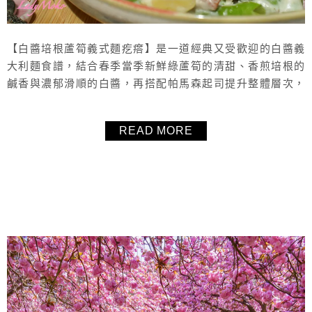
【白醬培根蘆筍義式麵疙瘩】是一道經典又受歡迎的白醬義
大利麵食譜，結合春季當季新鮮綠蘆筍的清甜、香煎培根的
鹹香與濃郁滑順的白醬，再搭配帕馬森起司提升整體層次，
使用了可愛造型星星義式麵疙瘩取代義大利麵，烹煮時更可
以一鍋到底、不用另外煮麵，吃起來清爽不膩口、鹹香美味
READ MORE
又好看，是許多人搜尋「義大利麵食譜」、「白醬義大利麵
做法」與「蘆筍料理」時最愛的家常料理之一。這道【白醬
培根蘆筍義式麵疙瘩】做法簡單、材料容...
About