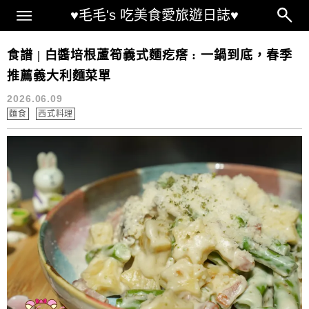
Main Menu
♥毛毛's 吃美食愛旅遊日誌♥
白醬義大利麵食譜
食譜 | 白醬培根蘆筍義式麵疙瘩 : 一鍋到底，春季
推薦義大利麵菜單
2026.06.09
麵食
西式料理