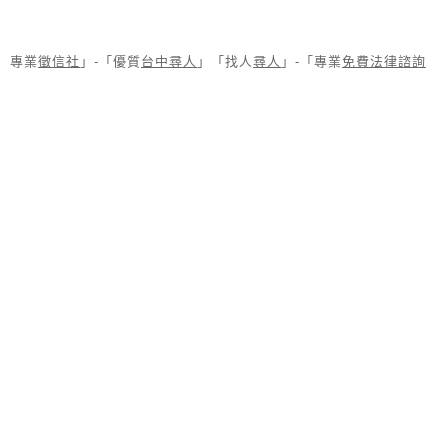
專業
徵信社
」-「優質
台中尋人
」「找人
尋人
」-「專業
免費法律諮詢