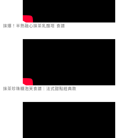
抹爆！半熟融心抹茶乳酪塔 食譜
抹茶珍珠糖泡芙食譜｜法式甜點經典款