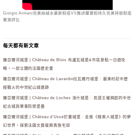
Giorgio Armani完美絲絨水慕斯粉底VS雅詩蘭黛粉持久完美持妝粉底
實測評比
每天都有新文章
羅亞爾河城堡 | Château de Blois 布盧瓦城堡&市區景點一日遊攻
略，一部立體的法國歷史書
羅亞爾河城堡 | Château de Lavardin拉瓦爾丹城堡 : 最美村莊中歷
經戰火的中世紀山城遺跡
羅亞爾河城堡 | Château de Loches 洛什城堡 : 見證王權興起的中世
紀古城與軍事防禦堡壘
羅亞爾河城堡 | Château d’Ussé於塞城堡 : 走進《睡美人城堡》的夢
幻世界，探索法國文藝復興貴族宅邸