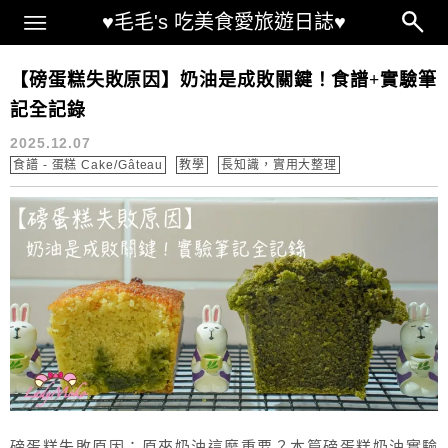
Main Menu
♥毛毛's 吃美食愛旅遊日誌♥
簡易磅蛋糕做法
【磅蛋糕失敗原因】奶油是成敗關鍵！食譜+實驗筆
記全記錄
2025.12.07
食譜 - 蛋糕 Cake/Gâteau
教學
長知識，實用大整理
磅蛋糕失敗原因：原來奶油這麼重要？本篇磅蛋糕奶油實驗