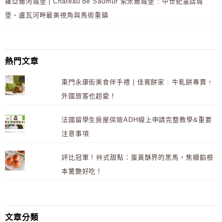
羅亞爾河城堡 | Château de Saumur 索米爾城堡 : 中世紀童話城
堡、盧瓦河畔最美視角與馬術重鎮
熱門文章
東門永康街美食伴手禮 | 佳賓餅家 : 牛軋餅專賣，
外國旅客也超愛！
法國留學生房屋保險ADH線上申請完整教學&重要
注意事項
評比冠軍 ! 艸式甜點：蛋黃酥界的黑馬，焦糖餡根
本驚艷好吃！
文章分類