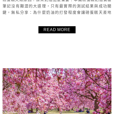
筆記沒有艱澀的大道理，只有最實際的測試結果與成功關
鍵，無私分享：為什麼奶油的打發程度會讓磅蛋糕天差地
遠？如何判斷奶油已經「打發合格」？如果奶油狀態不對，
又該如何補救？ 想做出外皮微酥、口感濕潤細緻又蓬鬆、長
READ MORE
高高且膨發完整的磅蛋糕？一起來討論奶油吧！
About