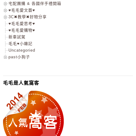
宅配團購 & 各國伴手禮開箱
♥毛毛愛文藝♥
3C✖教學✖好物分享
♥毛毛愛思考♥
♥毛毛愛購物♥
新車試駕
毛毛♥小雜記
Uncategoried
past小狗子
毛毛是人氣窩客