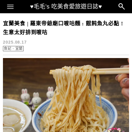
Main Menu
♥毛毛's 吃美食愛旅遊日誌♥
羅東美食
宜蘭美食 | 羅東帝爺廟口喥咕麵 : 餛飩魚丸必點 !
生意太好排到喥咕
2025.08.17
食記 - 宜蘭