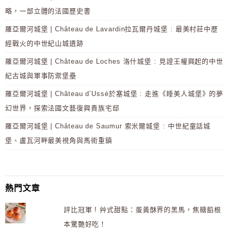
略，一部立體的法國歷史書
羅亞爾河城堡 | Château de Lavardin拉瓦爾丹城堡 : 最美村莊中歷
經戰火的中世紀山城遺跡
羅亞爾河城堡 | Château de Loches 洛什城堡 : 見證王權興起的中世
紀古城與軍事防禦堡壘
羅亞爾河城堡 | Château d’Ussé於塞城堡 : 走進《睡美人城堡》的夢
幻世界，探索法國文藝復興貴族宅邸
羅亞爾河城堡 | Château de Saumur 索米爾城堡 : 中世紀童話城
堡、盧瓦河畔最美視角與馬術重鎮
熱門文章
評比冠軍 ! 艸式甜點：蛋黃酥界的黑馬，焦糖餡根
本驚艷好吃！