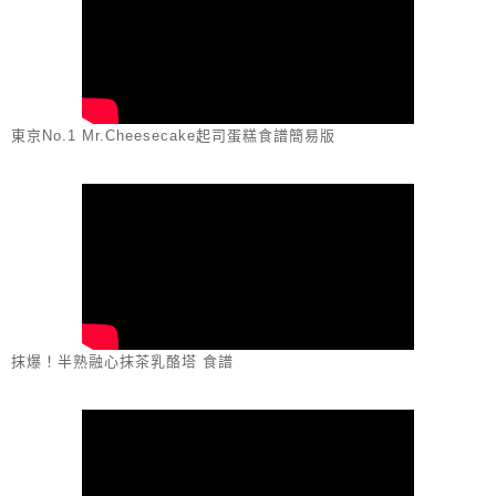
東京No.1 Mr.Cheesecake起司蛋糕食譜簡易版
抹爆！半熟融心抹茶乳酪塔 食譜