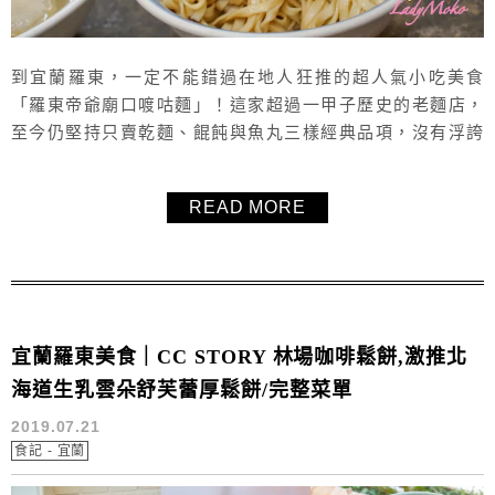
到宜蘭羅東，一定不能錯過在地人狂推的超人氣小吃美食
「羅東帝爺廟口喥咕麵」！這家超過一甲子歷史的老麵店，
至今仍堅持只賣乾麵、餛飩與魚丸三樣經典品項，沒有浮誇
裝潢與噱頭，卻靠著真材實料與濃濃人情味，成為無數人心
中的回憶滋味。口感樸實卻充滿層次，是羅東不可錯過的傳
READ MORE
統美食代表。想找羅東美食推薦、羅東小吃必吃名單，「喥
咕麵」絕對值得你親自來品嚐這份歷久彌新的經典好味道。
附上2025最新菜單。
宜蘭羅東美食｜CC STORY 林場咖啡鬆餅,激推北
海道生乳雲朵舒芙蕾厚鬆餅/完整菜單
2019.07.21
食記 - 宜蘭