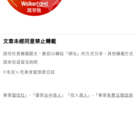
文章未經同意禁止轉載
請勿任意轉載圖文，歡迎以轉貼「網址」的方式分享，其他轉載方式
請來信或留言詢問
©毛毛's 吃美食愛旅遊日誌
專業
徵信社
」-「優質
台中尋人
」「找人
尋人
」-「專業
免費法律諮詢