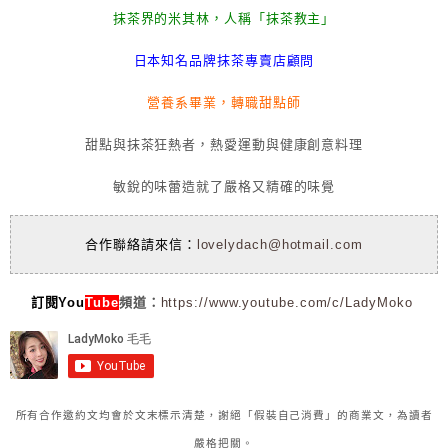
抹茶界的米其林，人稱「抹茶教主」
日本知名品牌抹茶專賣店顧問
營養系畢業，轉職甜點師
甜點與抹茶狂熱者，熱愛運動與健康創意料理
敏銳的味蕾造就了嚴格又精確的味覺
合作聯絡請來信：
lovelydach@hotmail.com
訂閱You
Tube
頻道：
https://www.youtube.com/c/LadyMoko
所有合作邀約文均會於文末標示清楚，謝絕「假裝自己消費」的商業文，為讀者
嚴格把關。