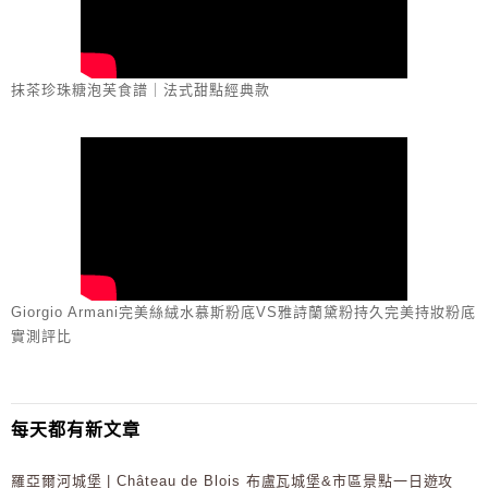
抹茶珍珠糖泡芙食譜｜法式甜點經典款
Giorgio Armani完美絲絨水慕斯粉底VS雅詩蘭黛粉持久完美持妝粉底
實測評比
每天都有新文章
羅亞爾河城堡 | Château de Blois 布盧瓦城堡&市區景點一日遊攻