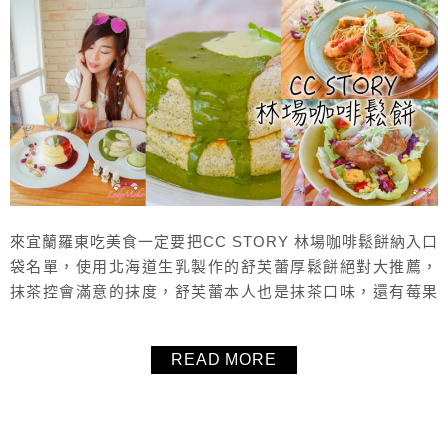
來宜蘭羅東吃美食一定要把CC STORY 林場咖啡鬆餅納入口
袋名單，使用北海道生乳製作的舒芙蕾厚鬆餅絕對大推薦，
抹茶控會滿意的抹度，舒芙蕾本人也是抹茶口味，還有莓果
與各式各樣的口味可以選，除了舒芙蕾厚鬆餅，鹹食義大利
麵、烤雞腿飯等等也都很好吃，食材用料都非常用心，離羅
READ MORE
東火車站走路只要6分鐘，交通超方便！