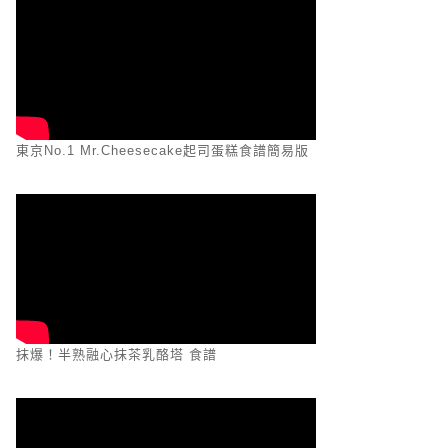
東京No.1 Mr.Cheesecake起司蛋糕食譜簡易版
抹爆！半熟融心抹茶乳酪塔 食譜