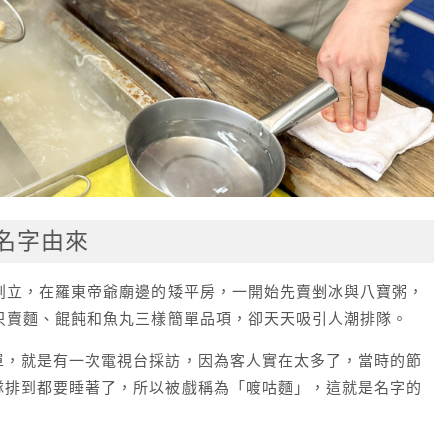
名字由來
創立，在羅東帝爺廟邊的矮平房，一開始先賣剉冰與八寶粥，
只賣麵、餛飩和魚丸三樣簡單品項，卻天天吸引人潮排隊。
單，就是有一次電視台採訪，因為客人實在太多了，當時的節
隊排到都要睡著了，所以被戲稱為「喥咕麵」，這就是名字的