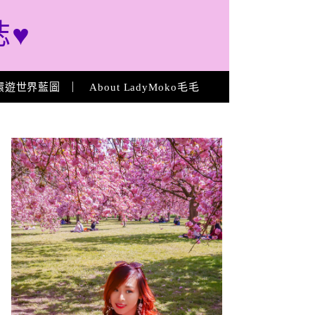
誌♥
環遊世界藍圖
About LadyMoko毛毛
About