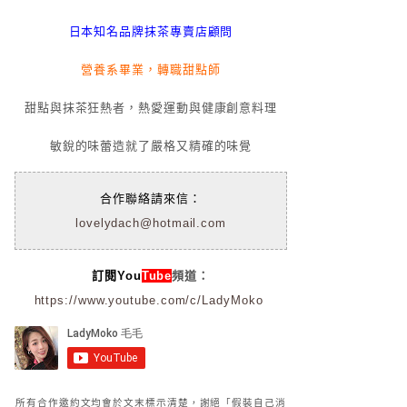
日本知名品牌抹茶專賣店顧問
營養系畢業，轉職甜點師
甜點與抹茶狂熱者，熱愛運動與健康創意料理
敏銳的味蕾造就了嚴格又精確的味覺
合作聯絡請來信：
lovelydach@hotmail.com
訂閱You
Tube
頻道：
https://www.youtube.com/c/LadyMoko
所有合作邀約文均會於文末標示清楚，謝絕「假裝自己消