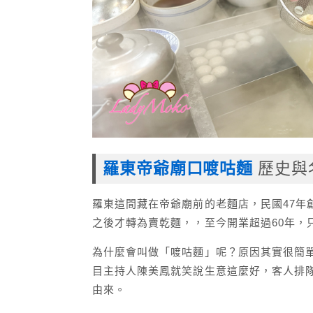
羅東帝爺廟口喥咕麵
歷史與
羅東這間藏在帝爺廟前的老麵店，民國47年
之後才轉為賣乾麵，，至今開業超過60年，
為什麼會叫做「喥咕麵」呢？原因其實很簡
目主持人陳美鳳就笑說生意這麼好，客人排
由來。