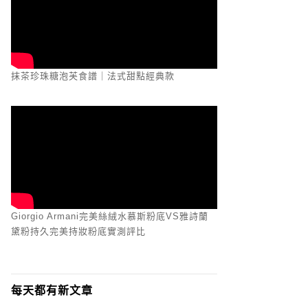
抹茶珍珠糖泡芙食譜｜法式甜點經典款
Giorgio Armani完美絲絨水慕斯粉底VS雅詩蘭
黛粉持久完美持妝粉底實測評比
每天都有新文章