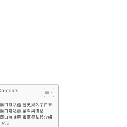
Contents
廟口喥咕麵 歷史與名字由來
廟口喥咕麵 菜單與價格
廟口喥咕麵 推薦餐點與介紹
 65元