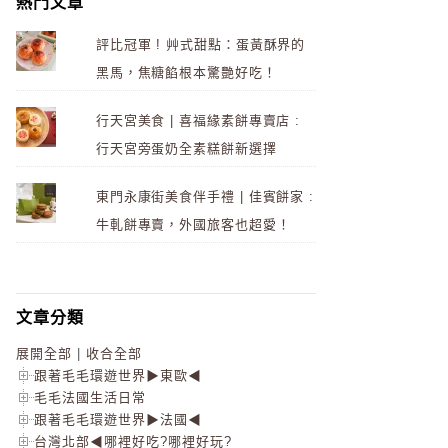
熱門文章
評比冠軍 ! 艸式甜點：蛋黃酥界的
黑馬，焦糖餡根本驚艷好吃！
行天宮美食 | 喜福緣素餅專賣店 :
行天宮旁蛋奶全素糕餅新選擇
東門永康街美食伴手禮 | 佳賓餅家 :
牛軋餅專賣，外國旅客也超愛！
文章分類
展開全部
|
收合全部
跟著毛毛環遊世界▶東歐◀
毛毛法國生活日常
跟著毛毛環遊世界▶法國◀
台灣北部◀哪裡好吃?哪裡好玩?