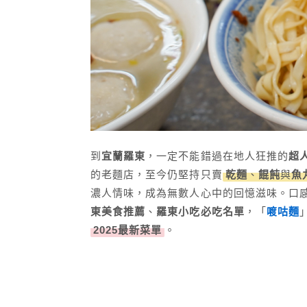
到
宜蘭羅東
，一定不能錯過在地人狂推的
超
的老麵店，至今仍堅持只賣
乾麵
、
餛飩
與
魚
濃人情味，成為無數人心中的回憶滋味。口
東美食推薦
、
羅東小吃必吃名單
，「
喥咕麵
2025最新菜單
。