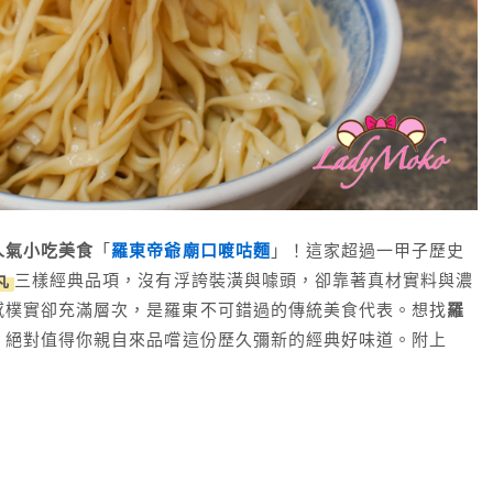
人氣小吃美食
「
羅東帝爺廟口喥咕麵
」！這家超過一甲子歷史
丸
三樣經典品項，沒有浮誇裝潢與噱頭，卻靠著真材實料與濃
感樸實卻充滿層次，是羅東不可錯過的傳統美食代表。想找
羅
」絕對值得你親自來品嚐這份歷久彌新的經典好味道。附上