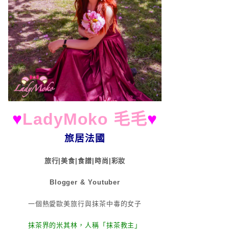
♥
LadyMoko 毛毛
♥
旅居法國
旅行|美食|食譜|時尚|彩妝
Blogger & Youtuber
一個熱愛歐美旅行與抹茶中毒的女子
抹茶界的米其林，人稱「抹茶教主」