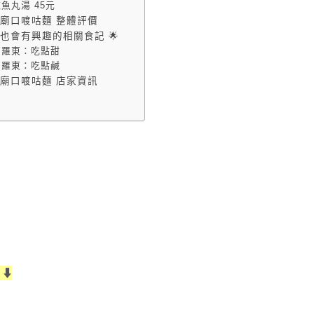
魚丸湯 45元
廟口喥咕麵 整體評價
能也會有興趣的相關食記 🌟
蘭羅東：吃點甜
蘭羅東：吃點鹹
廟口喥咕麵 店家資訊
關
⬇️