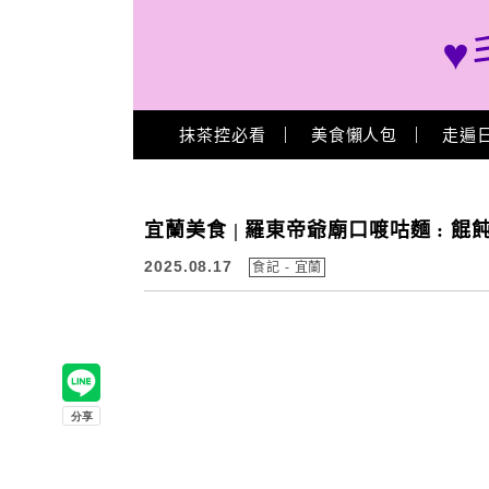
♥
Main Menu
抹茶控必看
美食懶人包
走遍
宜蘭美食 | 羅東帝爺廟口喥咕麵 : 餛
2025.08.17
食記 - 宜蘭