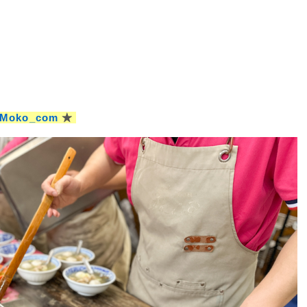
yMoko_com
★