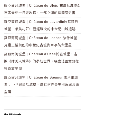
羅亞爾河城堡 | Château de Blois 布盧瓦城堡&
市區景點一日遊攻略，一部立體的法國歷史書
羅亞爾河城堡 | Château de Lavardin拉瓦爾丹
城堡 : 最美村莊中歷經戰火的中世紀山城遺跡
羅亞爾河城堡 | Château de Loches 洛什城堡 :
見證王權興起的中世紀古城與軍事防禦堡壘
羅亞爾河城堡 | Château d’Ussé於塞城堡 : 走
進《睡美人城堡》的夢幻世界，探索法國文藝復
興貴族宅邸
羅亞爾河城堡 | Château de Saumur 索米爾城
堡 : 中世紀童話城堡、盧瓦河畔最美視角與馬術
重鎮