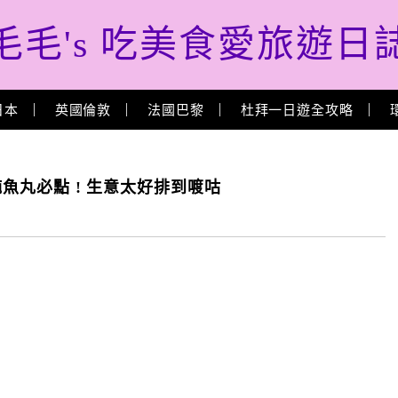
毛毛's 吃美食愛旅遊日
日本
英國倫敦
法國巴黎
杜拜一日遊全攻略
飩魚丸必點 ! 生意太好排到喥咕