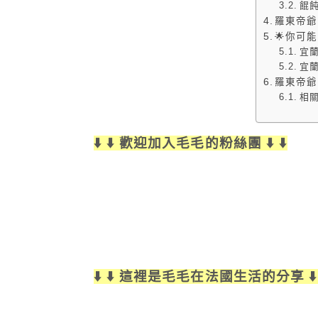
餛飩
羅東帝爺
🌟你可
宜
宜
羅東帝爺
相
⬇️ ⬇️ 歡迎加入毛毛的粉絲團 ⬇️ ⬇️
⬇️ ⬇️ 這裡是毛毛在法國生活的分享 ⬇️ 