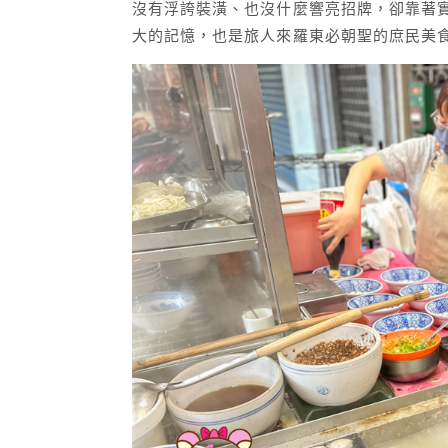
沒有浮誇裝潢、也沒什麼響亮招牌，卻靠著
大的記憶，也是旅人來羅東必朝聖的庶民美