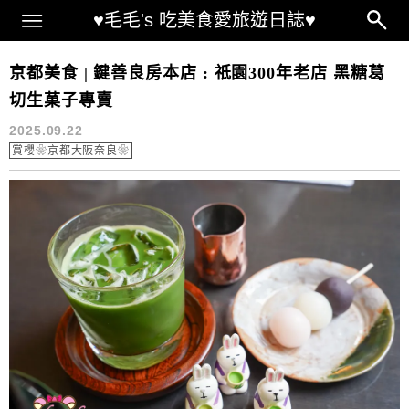
Main Menu
♥毛毛's 吃美食愛旅遊日誌♥
花見小路美食
京都美食 | 鍵善良房本店 : 祇園300年老店 黑糖葛
切生菓子專賣
2025.09.22
賞櫻❀京都大阪奈良❀