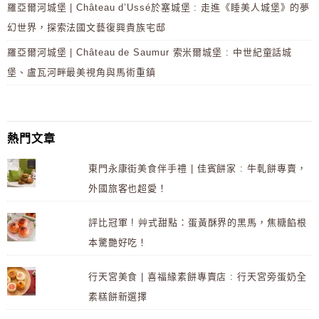
羅亞爾河城堡 | Château d’Ussé於塞城堡 : 走進《睡美人城堡》的夢
幻世界，探索法國文藝復興貴族宅邸
羅亞爾河城堡 | Château de Saumur 索米爾城堡 : 中世紀童話城
堡、盧瓦河畔最美視角與馬術重鎮
熱門文章
東門永康街美食伴手禮 | 佳賓餅家 : 牛軋餅專賣，
外國旅客也超愛！
評比冠軍 ! 艸式甜點：蛋黃酥界的黑馬，焦糖餡根
本驚艷好吃！
行天宮美食 | 喜福緣素餅專賣店 : 行天宮旁蛋奶全
素糕餅新選擇