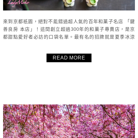
來到京都祇園，絕對不能錯過超人氣的百年和菓子名店 「鍵
善良房 本店」！這間創立超過300年的和菓子專賣店，是京
都甜點愛好者必訪的口袋名單。最有名的招牌就是夏季冰涼
消暑的黑糖葛切（くずきり），滑嫩透亮的葛條搭配濃郁黑
糖蜜，一口清爽到心底。除了葛切，店內還提供多款經典日
READ MORE
式甜點，如 上生菓子、蕨餅、水羊羹 等，每一樣都細緻雅
緻，非常適合作為下午茶或搭配抹茶享用。更棒的是，這裡
也有許多適合帶回家的京都伴手...
About