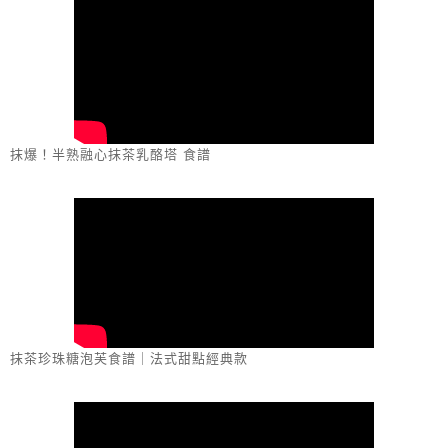
抹爆！半熟融心抹茶乳酪塔 食譜
抹茶珍珠糖泡芙食譜｜法式甜點經典款