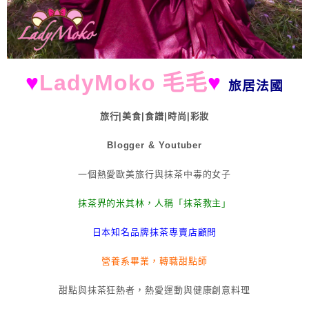
♥
LadyMoko 毛毛
♥
旅居法國
旅行|美食|食譜|時尚|彩妝
Blogger & Youtuber
一個熱愛歐美旅行與抹茶中毒的女子
抹茶界的米其林，人稱「抹茶教主」
日本知名品牌抹茶專賣店顧問
營養系畢業，轉職甜點師
甜點與抹茶狂熱者，熱愛運動與健康創意料理