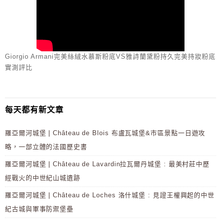
Giorgio Armani完美絲絨水慕斯粉底VS雅詩蘭黛粉持久完美持妝粉底
實測評比
每天都有新文章
羅亞爾河城堡 | Château de Blois 布盧瓦城堡&市區景點一日遊攻
略，一部立體的法國歷史書
羅亞爾河城堡 | Château de Lavardin拉瓦爾丹城堡 : 最美村莊中歷
經戰火的中世紀山城遺跡
羅亞爾河城堡 | Château de Loches 洛什城堡 : 見證王權興起的中世
紀古城與軍事防禦堡壘