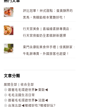
熱門文章
評比冠軍 ! 艸式甜點：蛋黃酥界的
黑馬，焦糖餡根本驚艷好吃！
行天宮美食 | 喜福緣素餅專賣店 :
行天宮旁蛋奶全素糕餅新選擇
東門永康街美食伴手禮 | 佳賓餅家 :
牛軋餅專賣，外國旅客也超愛！
文章分類
展開全部
|
收合全部
跟著毛毛環遊世界▶東歐◀
毛毛法國生活日常
跟著毛毛環遊世界▶法國◀
台灣北部◀哪裡好吃?哪裡好玩?