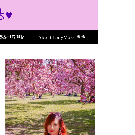
誌♥
環遊世界藍圖
About LadyMoko毛毛
About