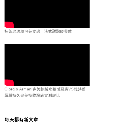
抹茶珍珠糖泡芙食譜｜法式甜點經典款
Giorgio Armani完美絲絨水慕斯粉底VS雅詩蘭
黛粉持久完美持妝粉底實測評比
每天都有新文章