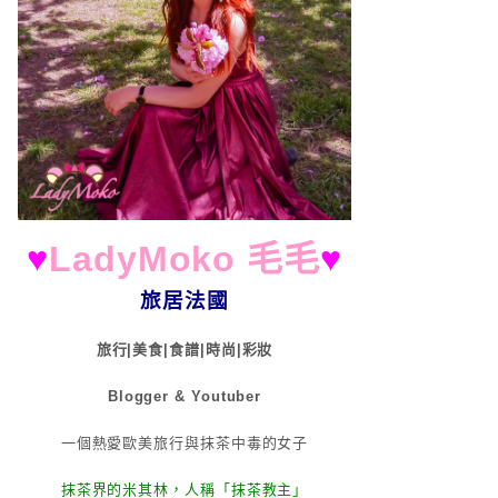
♥
LadyMoko 毛毛
♥
旅居法國
旅行|美食|食譜|時尚|彩妝
Blogger & Youtuber
一個熱愛歐美旅行與抹茶中毒的女子
抹茶界的米其林，人稱「抹茶教主」