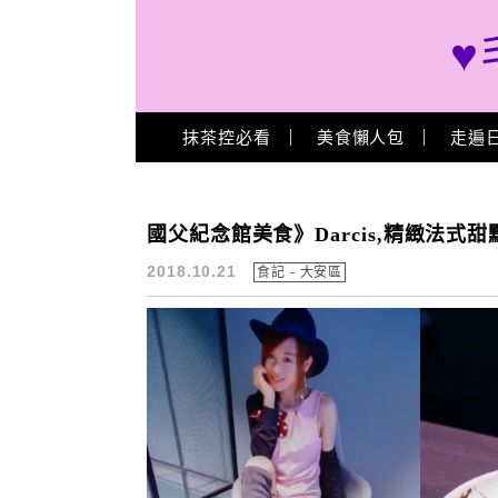
♥
Main Menu
抹茶控必看
美食懶人包
走遍
莊園手沖咖啡
國父紀念館美食》Darcis,精緻法式
2018.10.21
食記 - 大安區