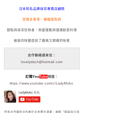
日本知名品牌抹茶專賣店顧問
營養系畢業，轉職甜點師
甜點與抹茶狂熱者，熱愛運動與健康創意料理
敏銳的味蕾造就了嚴格又精確的味覺
合作聯絡請來信：
lovelydach@hotmail.com
訂閱You
Tube
頻道：
https://www.youtube.com/c/LadyMoko
所有合作邀約文均會於文末標示清楚，謝絕「假裝自己消