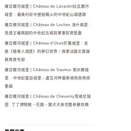
羅亞爾河城堡 | Château de Lavardin拉瓦爾丹
城堡 : 最美村莊中歷經戰火的中世紀山城遺跡
羅亞爾河城堡 | Château de Loches 洛什城堡 :
見證王權興起的中世紀古城與軍事防禦堡壘
羅亞爾河城堡 | Château d’Ussé於塞城堡 : 走
進《睡美人城堡》的夢幻世界，探索法國文藝復
興貴族宅邸
羅亞爾河城堡 | Château de Saumur 索米爾城
堡 : 中世紀童話城堡、盧瓦河畔最美視角與馬術
重鎮
羅亞爾河城堡 | Château de Cheverny雪維尼城
堡: 丁丁博物館、花園、獵犬犬舍完整參觀攻略