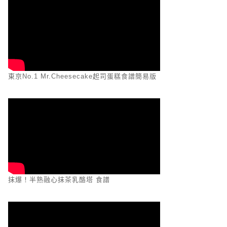
東京No.1 Mr.Cheesecake起司蛋糕食譜簡易版
抹爆！半熟融心抹茶乳酪塔 食譜