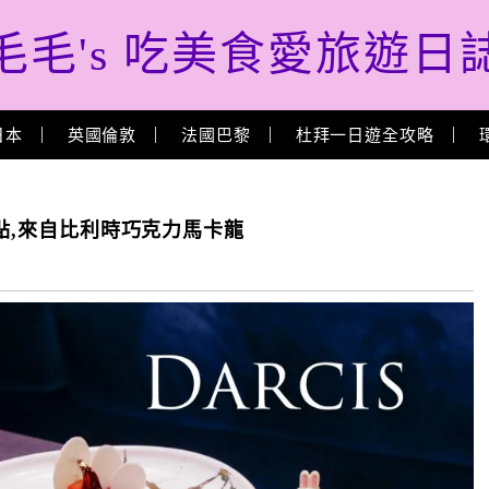
毛毛's 吃美食愛旅遊日
日本
英國倫敦
法國巴黎
杜拜一日遊全攻略
甜點,來自比利時巧克力馬卡龍