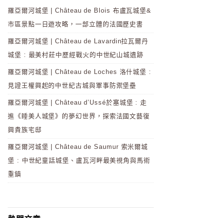
羅亞爾河城堡 | Château de Blois 布盧瓦城堡&
市區景點一日遊攻略，一部立體的法國歷史書
羅亞爾河城堡 | Château de Lavardin拉瓦爾丹
城堡 : 最美村莊中歷經戰火的中世紀山城遺跡
羅亞爾河城堡 | Château de Loches 洛什城堡 :
見證王權興起的中世紀古城與軍事防禦堡壘
羅亞爾河城堡 | Château d’Ussé於塞城堡 : 走
進《睡美人城堡》的夢幻世界，探索法國文藝復
興貴族宅邸
羅亞爾河城堡 | Château de Saumur 索米爾城
堡 : 中世紀童話城堡、盧瓦河畔最美視角與馬術
重鎮