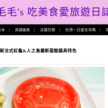
毛毛's 吃美食愛旅遊日
日本
英國倫敦
法國巴黎
杜拜一日遊全攻略
創新法式紅龜&人之島慕斯蛋糕極具特色