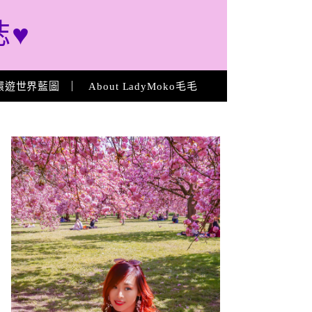
誌♥
環遊世界藍圖
About LadyMoko毛毛
About