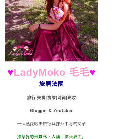
♥
LadyMoko 毛毛
♥
旅居法國
旅行|美食|食譜|時尚|彩妝
Blogger & Youtuber
一個熱愛歐美旅行與抹茶中毒的女子
抹茶界的米其林，人稱「抹茶教主」