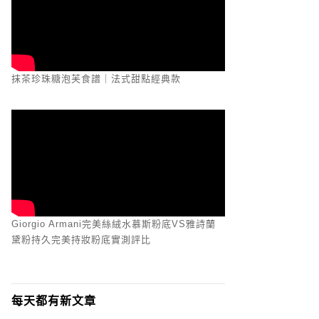
抹茶珍珠糖泡芙食譜｜法式甜點經典款
Giorgio Armani完美絲絨水慕斯粉底VS雅詩蘭
黛粉持久完美持妝粉底實測評比
每天都有新文章