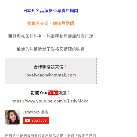
日本知名品牌抹茶專賣店顧問
營養系畢業，轉職甜點師
甜點與抹茶狂熱者，熱愛運動與健康創意料理
敏銳的味蕾造就了嚴格又精確的味覺
合作聯絡請來信：
lovelydach@hotmail.com
訂閱You
Tube
頻道：
https://www.youtube.com/c/LadyMoko
所有合作邀約文均會於文末標示清楚，謝絕「假裝自己消