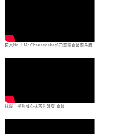
東京No.1 Mr.Cheesecake起司蛋糕食譜簡易版
抹爆！半熟融心抹茶乳酪塔 食譜