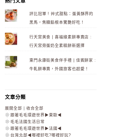
熱門文章
評比冠軍 ! 艸式甜點：蛋黃酥界的
黑馬，焦糖餡根本驚艷好吃！
行天宮美食 | 喜福緣素餅專賣店 :
行天宮旁蛋奶全素糕餅新選擇
東門永康街美食伴手禮 | 佳賓餅家 :
牛軋餅專賣，外國旅客也超愛！
文章分類
展開全部
|
收合全部
跟著毛毛環遊世界▶東歐◀
毛毛法國生活日常
跟著毛毛環遊世界▶法國◀
台灣北部◀哪裡好吃?哪裡好玩?