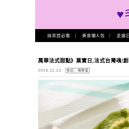
♥
Main Menu
抹茶控必看
美食懶人包
走遍
菓實日
萬華法式甜點》菓實日,法式台灣魂!
2018.12.23
食記 - 萬華區