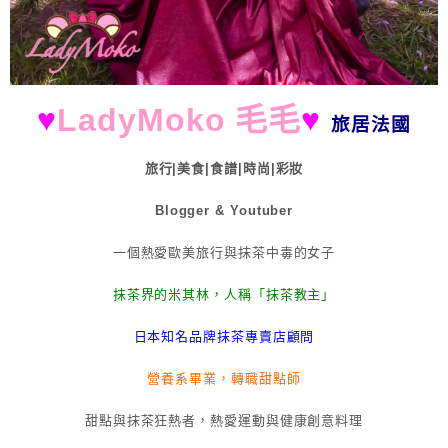
♥
LadyMoko 毛毛
♥
旅居法國
旅行|美食|食譜|時尚|彩妝
Blogger & Youtuber
一個熱愛歐美旅行與抹茶中毒的女子
抹茶界的米其林，人稱「抹茶教主」
日本知名品牌抹茶專賣店顧問
營養系畢業，轉職甜點師
甜點與抹茶狂熱者，熱愛運動與健康創意料理