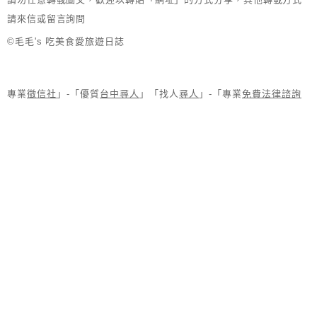
請來信或留言詢問
©毛毛's 吃美食愛旅遊日誌
專業
徵信社
」-「優質
台中尋人
」「找人
尋人
」-「專業
免費法律諮詢