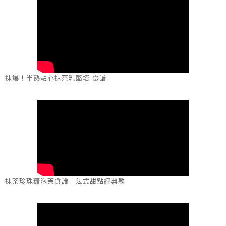
抹爆！半熟融心抹茶乳酪塔 食譜
抹茶珍珠糖泡芙食譜｜法式甜點經典款