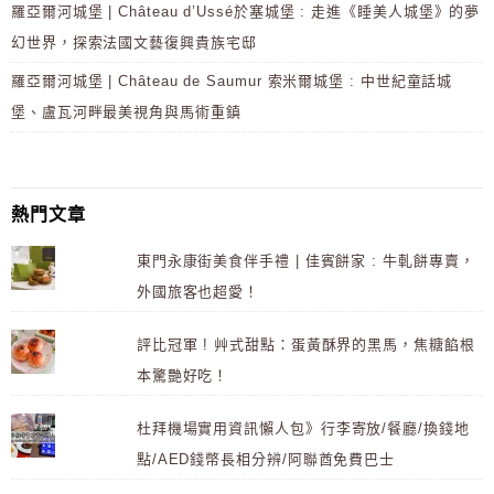
羅亞爾河城堡 | Château d’Ussé於塞城堡 : 走進《睡美人城堡》的夢
幻世界，探索法國文藝復興貴族宅邸
羅亞爾河城堡 | Château de Saumur 索米爾城堡 : 中世紀童話城
堡、盧瓦河畔最美視角與馬術重鎮
熱門文章
東門永康街美食伴手禮 | 佳賓餅家 : 牛軋餅專賣，
外國旅客也超愛！
評比冠軍 ! 艸式甜點：蛋黃酥界的黑馬，焦糖餡根
本驚艷好吃！
杜拜機場實用資訊懶人包》行李寄放/餐廳/換錢地
點/AED錢幣長相分辨/阿聯酋免費巴士