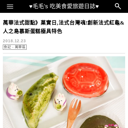
Main Menu
♥毛毛's 吃美食愛旅遊日誌♥
萬華甜點
萬華法式甜點》菓實日,法式台灣魂!創新法式紅龜&
人之島慕斯蛋糕極具特色
2018.12.23
食記 - 萬華區