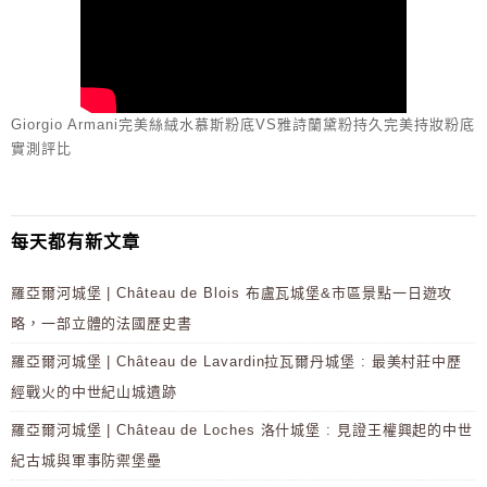
Giorgio Armani完美絲絨水慕斯粉底VS雅詩蘭黛粉持久完美持妝粉底
實測評比
每天都有新文章
羅亞爾河城堡 | Château de Blois 布盧瓦城堡&市區景點一日遊攻
略，一部立體的法國歷史書
羅亞爾河城堡 | Château de Lavardin拉瓦爾丹城堡 : 最美村莊中歷
經戰火的中世紀山城遺跡
羅亞爾河城堡 | Château de Loches 洛什城堡 : 見證王權興起的中世
紀古城與軍事防禦堡壘