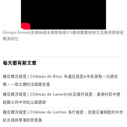
Giorgio Armani完美絲絨水慕斯粉底VS雅詩蘭黛粉持久完美持妝粉底
實測評比
每天都有新文章
羅亞爾河城堡 | Château de Blois 布盧瓦城堡&市區景點一日遊攻
略，一部立體的法國歷史書
羅亞爾河城堡 | Château de Lavardin拉瓦爾丹城堡 : 最美村莊中歷
經戰火的中世紀山城遺跡
羅亞爾河城堡 | Château de Loches 洛什城堡 : 見證王權興起的中世
紀古城與軍事防禦堡壘