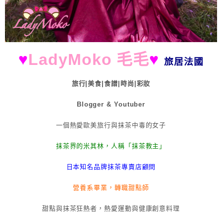
♥
LadyMoko 毛毛
♥
旅居法國
旅行|美食|食譜|時尚|彩妝
Blogger & Youtuber
一個熱愛歐美旅行與抹茶中毒的女子
抹茶界的米其林，人稱「抹茶教主」
日本知名品牌抹茶專賣店顧問
營養系畢業，轉職甜點師
甜點與抹茶狂熱者，熱愛運動與健康創意料理