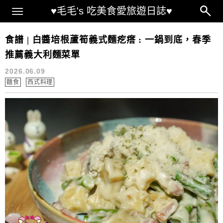
Main Menu
♥毛毛's 吃美食愛旅遊日誌♥
蘆筍料理
食譜 | 白醬培根蘆筍義式麵疙瘩 : 一鍋到底，春季
推薦義大利麵菜單
2026.06.09
麵食
西式料理