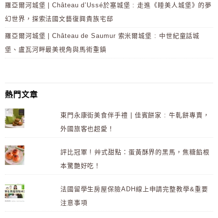
羅亞爾河城堡 | Château d’Ussé於塞城堡 : 走進《睡美人城堡》的夢
幻世界，探索法國文藝復興貴族宅邸
羅亞爾河城堡 | Château de Saumur 索米爾城堡 : 中世紀童話城
堡、盧瓦河畔最美視角與馬術重鎮
熱門文章
東門永康街美食伴手禮 | 佳賓餅家 : 牛軋餅專賣，
外國旅客也超愛！
評比冠軍 ! 艸式甜點：蛋黃酥界的黑馬，焦糖餡根
本驚艷好吃！
法國留學生房屋保險ADH線上申請完整教學&重要
注意事項