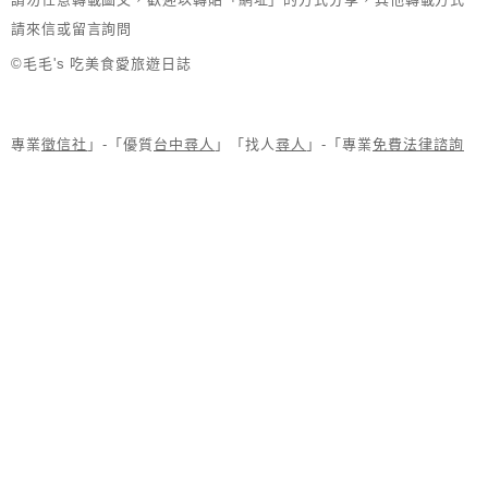
請來信或留言詢問
©毛毛's 吃美食愛旅遊日誌
專業
徵信社
」-「優質
台中尋人
」「找人
尋人
」-「專業
免費法律諮詢