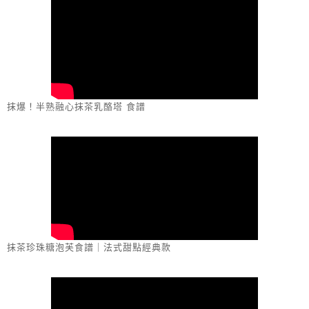
抹爆！半熟融心抹茶乳酪塔 食譜
抹茶珍珠糖泡芙食譜｜法式甜點經典款