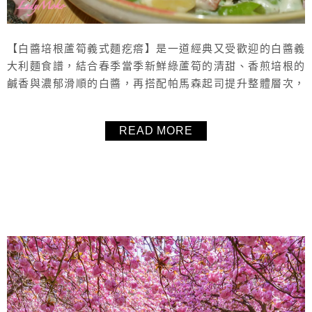
【白醬培根蘆筍義式麵疙瘩】是一道經典又受歡迎的白醬義
大利麵食譜，結合春季當季新鮮綠蘆筍的清甜、香煎培根的
鹹香與濃郁滑順的白醬，再搭配帕馬森起司提升整體層次，
使用了可愛造型星星義式麵疙瘩取代義大利麵，烹煮時更可
以一鍋到底、不用另外煮麵，吃起來清爽不膩口、鹹香美味
READ MORE
又好看，是許多人搜尋「義大利麵食譜」、「白醬義大利麵
做法」與「蘆筍料理」時最愛的家常料理之一。這道【白醬
培根蘆筍義式麵疙瘩】做法簡單、材料容...
About