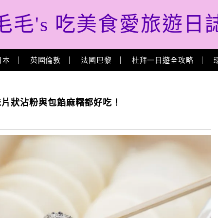
毛毛's 吃美食愛旅遊日
日本
英國倫敦
法國巴黎
杜拜一日遊全攻略
早味片狀沾粉與包餡麻糬都好吃！