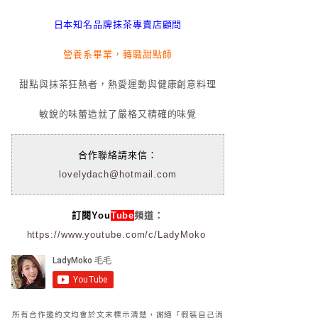
日本知名品牌抹茶專賣店顧問
營養系畢業，轉職甜點師
甜點與抹茶狂熱者，熱愛運動與健康創意料理
敏銳的味蕾造就了嚴格又精確的味覺
合作聯絡請來信：
lovelydach@hotmail.com
訂閱You
Tube
頻道：
https://www.youtube.com/c/LadyMoko
所有合作邀約文均會於文末標示清楚，謝絕「假裝自己消