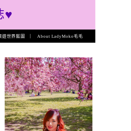
誌♥
環遊世界藍圖
About LadyMoko毛毛
About