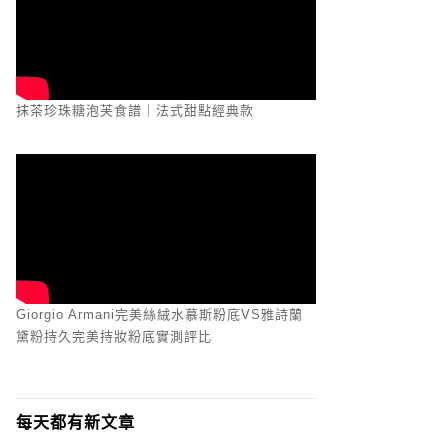
抹茶珍珠糖泡芙食譜｜法式甜點經典款
Giorgio Armani完美絲絨水慕斯粉底VS雅詩蘭
黛粉持久完美持妝粉底實測評比
每天都有新文章