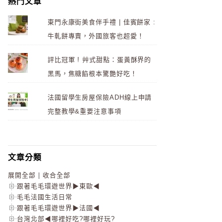
熱門文章
東門永康街美食伴手禮 | 佳賓餅家 :
牛軋餅專賣，外國旅客也超愛！
評比冠軍 ! 艸式甜點：蛋黃酥界的
黑馬，焦糖餡根本驚艷好吃！
法國留學生房屋保險ADH線上申請
完整教學&重要注意事項
文章分類
展開全部
|
收合全部
跟著毛毛環遊世界▶東歐◀
毛毛法國生活日常
跟著毛毛環遊世界▶法國◀
台灣北部◀哪裡好吃?哪裡好玩?