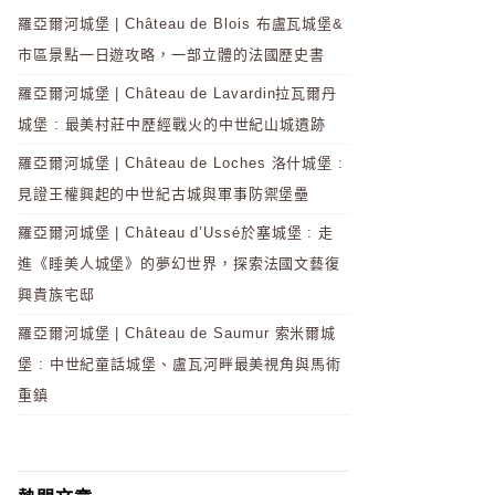
羅亞爾河城堡 | Château de Blois 布盧瓦城堡&
市區景點一日遊攻略，一部立體的法國歷史書
羅亞爾河城堡 | Château de Lavardin拉瓦爾丹
城堡 : 最美村莊中歷經戰火的中世紀山城遺跡
羅亞爾河城堡 | Château de Loches 洛什城堡 :
見證王權興起的中世紀古城與軍事防禦堡壘
羅亞爾河城堡 | Château d’Ussé於塞城堡 : 走
進《睡美人城堡》的夢幻世界，探索法國文藝復
興貴族宅邸
羅亞爾河城堡 | Château de Saumur 索米爾城
堡 : 中世紀童話城堡、盧瓦河畔最美視角與馬術
重鎮