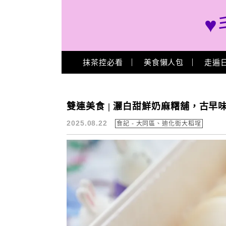
♥
Main Menu
抹茶控必看
美食懶人包
走遍
雙連美食推薦
雙連美食 | 灑白甜鮮奶麻糬舖，古
2025.08.22
食記 - 大同區、迪化街大稻埕