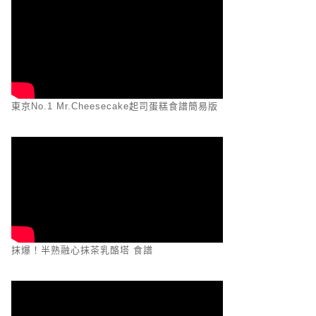
東京No.1 Mr.Cheesecake起司蛋糕食譜簡易版
抹爆！半熟融心抹茶乳酪塔 食譜