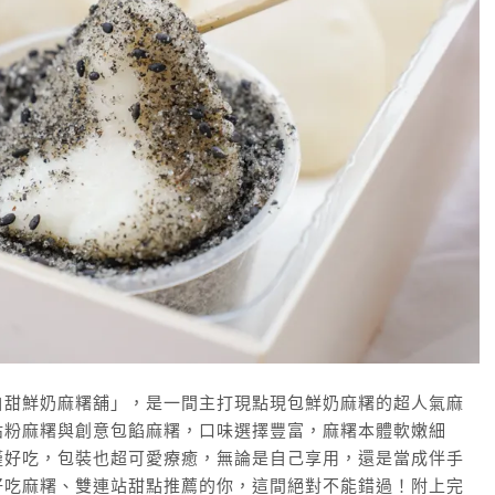
白甜鮮奶麻糬舖」，是一間主打現點現包鮮奶麻糬的超人氣麻
沾粉麻糬與創意包餡麻糬，口味選擇豐富，麻糬本體軟嫩細
僅好吃，包裝也超可愛療癒，無論是自己享用，還是當成伴手
好吃麻糬、雙連站甜點推薦的你，這間絕對不能錯過！附上完