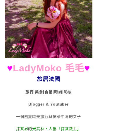
♥
LadyMoko 毛毛
♥
旅居法國
旅行|美食|食譜|時尚|彩妝
Blogger & Youtuber
一個熱愛歐美旅行與抹茶中毒的女子
抹茶界的米其林，人稱「抹茶教主」