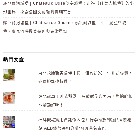
羅亞爾河城堡 | Château d’Ussé於塞城堡 : 走進《睡美人城堡》的夢
幻世界，探索法國文藝復興貴族宅邸
羅亞爾河城堡 | Château de Saumur 索米爾城堡 : 中世紀童話城
堡、盧瓦河畔最美視角與馬術重鎮
熱門文章
東門永康街美食伴手禮 | 佳賓餅家 : 牛軋餅專賣，
外國旅客也超愛！
評比冠軍 ! 艸式甜點：蛋黃酥界的黑馬，焦糖餡根
本驚艷好吃！
杜拜機場實用資訊懶人包》行李寄放/餐廳/換錢地
點/AED錢幣長相分辨/阿聯酋免費巴士