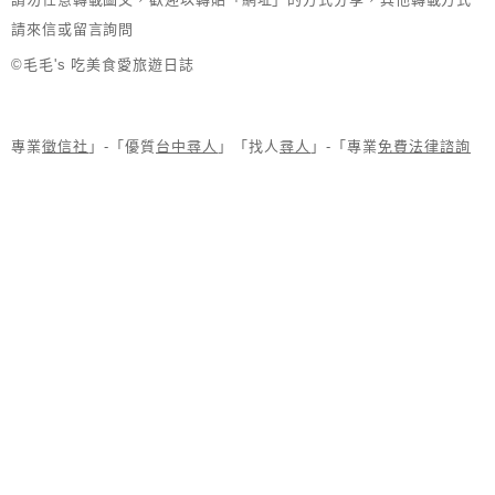
請來信或留言詢問
©毛毛's 吃美食愛旅遊日誌
專業
徵信社
」-「優質
台中尋人
」「找人
尋人
」-「專業
免費法律諮詢