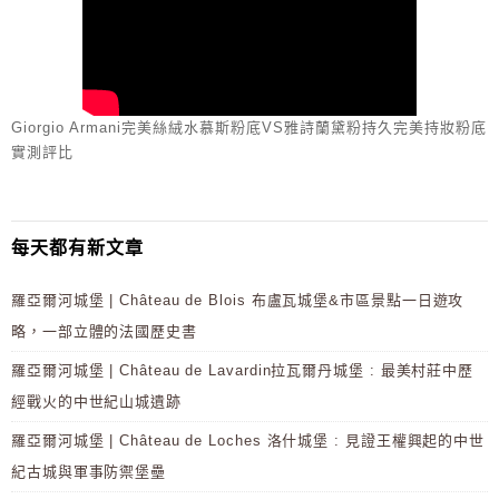
Giorgio Armani完美絲絨水慕斯粉底VS雅詩蘭黛粉持久完美持妝粉底
實測評比
每天都有新文章
羅亞爾河城堡 | Château de Blois 布盧瓦城堡&市區景點一日遊攻
略，一部立體的法國歷史書
羅亞爾河城堡 | Château de Lavardin拉瓦爾丹城堡 : 最美村莊中歷
經戰火的中世紀山城遺跡
羅亞爾河城堡 | Château de Loches 洛什城堡 : 見證王權興起的中世
紀古城與軍事防禦堡壘