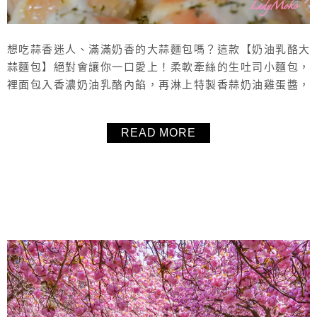
想吃蒜香迷人、滿滿奶香的大蒜麵包嗎？這款【奶油乳酪大
蒜麵包】絕對會讓你一口愛上！柔軟牽絲的生吐司小麵包，
裡面包入香濃奶油乳酪內餡，再淋上特製香蒜奶油雞蛋醬，
蒜香迷人卻不會過於厚重，吃起來比傳統大蒜麵包更清爽、
甜香又柔軟。做法簡單，在家就能輕鬆完成，不管是當早
READ MORE
餐、下午茶還是聚會點心，都能讓人一顆接一顆停不下來！
本文附上完整圖文食譜與教學影片，帶你輕鬆做出媲美麵包
店的邪惡大蒜奶油麵包。
About