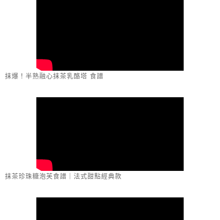
抹爆！半熟融心抹茶乳酪塔 食譜
抹茶珍珠糖泡芙食譜｜法式甜點經典款