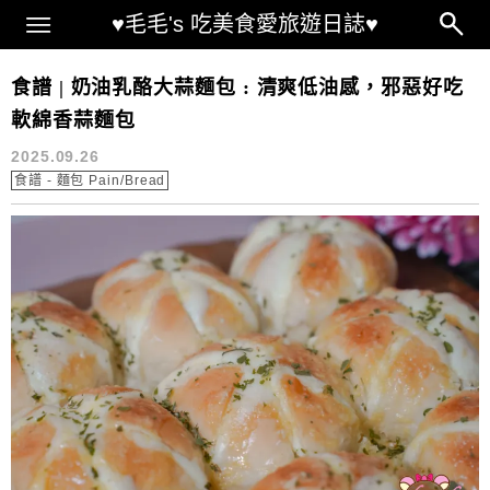
Main Menu
♥毛毛's 吃美食愛旅遊日誌♥
鹹麵包食譜
食譜 | 奶油乳酪大蒜麵包 : 清爽低油感，邪惡好吃
軟綿香蒜麵包
2025.09.26
食譜 - 麵包 Pain/Bread