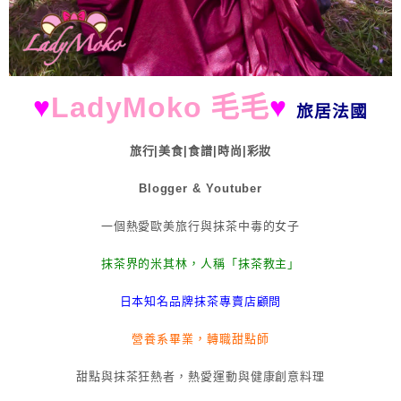
♥
LadyMoko 毛毛
♥
旅居法國
旅行|美食|食譜|時尚|彩妝
Blogger & Youtuber
一個熱愛歐美旅行與抹茶中毒的女子
抹茶界的米其林，人稱「抹茶教主」
日本知名品牌抹茶專賣店顧問
營養系畢業，轉職甜點師
甜點與抹茶狂熱者，熱愛運動與健康創意料理