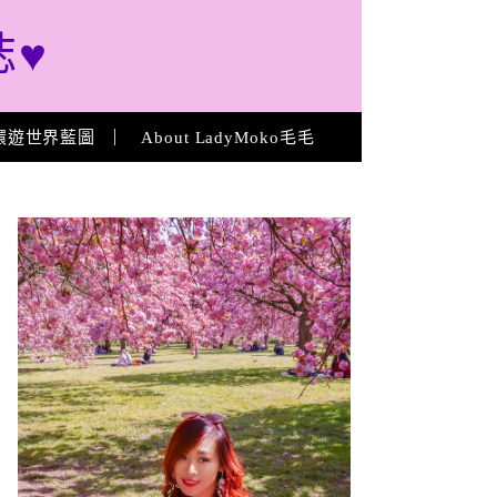
誌♥
環遊世界藍圖
About LadyMoko毛毛
About