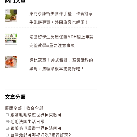
熱門文章
東門永康街美食伴手禮 | 佳賓餅家 :
牛軋餅專賣，外國旅客也超愛！
法國留學生房屋保險ADH線上申請
完整教學&重要注意事項
評比冠軍 ! 艸式甜點：蛋黃酥界的
黑馬，焦糖餡根本驚艷好吃！
文章分類
展開全部
|
收合全部
跟著毛毛環遊世界▶東歐◀
毛毛法國生活日常
跟著毛毛環遊世界▶法國◀
台灣北部◀哪裡好吃?哪裡好玩?