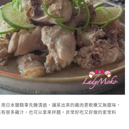
，用日本鹽麴事先醃漬過，讓蒸出來的雞肉更軟嫩又無腥味，
來有很多雞汁，也可以拿來拌麵，非常好吃又好做的家常料