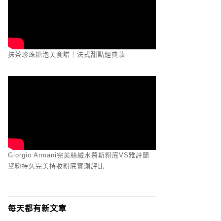
抹茶珍珠糖泡芙食譜｜法式甜點經典款
Giorgio Armani完美絲絨水慕斯粉底VS雅詩蘭
黛粉持久完美持妝粉底實測評比
每天都有新文章