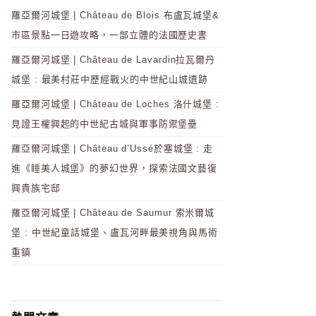
羅亞爾河城堡 | Château de Blois 布盧瓦城堡&
市區景點一日遊攻略，一部立體的法國歷史書
羅亞爾河城堡 | Château de Lavardin拉瓦爾丹
城堡 : 最美村莊中歷經戰火的中世紀山城遺跡
羅亞爾河城堡 | Château de Loches 洛什城堡 :
見證王權興起的中世紀古城與軍事防禦堡壘
羅亞爾河城堡 | Château d’Ussé於塞城堡 : 走
進《睡美人城堡》的夢幻世界，探索法國文藝復
興貴族宅邸
羅亞爾河城堡 | Château de Saumur 索米爾城
堡 : 中世紀童話城堡、盧瓦河畔最美視角與馬術
重鎮