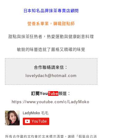
日本知名品牌抹茶專賣店顧問
營養系畢業，轉職甜點師
甜點與抹茶狂熱者，熱愛運動與健康創意料理
敏銳的味蕾造就了嚴格又精確的味覺
合作聯絡請來信：
lovelydach@hotmail.com
訂閱You
Tube
頻道：
https://www.youtube.com/c/LadyMoko
所有合作邀約文均會於文末標示清楚，謝絕「假裝自己消