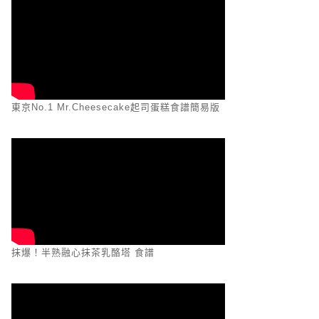
東京No.1 Mr.Cheesecake起司蛋糕食譜簡易版
抹爆！半熟融心抹茶乳酪塔 食譜