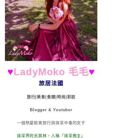
♥
LadyMoko 毛毛
♥
旅居法國
旅行|美食|食譜|時尚|彩妝
Blogger & Youtuber
一個熱愛歐美旅行與抹茶中毒的女子
抹茶界的米其林，人稱「抹茶教主」