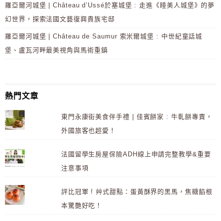
羅亞爾河城堡 | Château d’Ussé於塞城堡 : 走進《睡美人城堡》的夢
幻世界，探索法國文藝復興貴族宅邸
羅亞爾河城堡 | Château de Saumur 索米爾城堡 : 中世紀童話城
堡、盧瓦河畔最美視角與馬術重鎮
熱門文章
東門永康街美食伴手禮 | 佳賓餅家 : 牛軋餅專賣，
外國旅客也超愛！
法國留學生房屋保險ADH線上申請完整教學&重要
注意事項
評比冠軍 ! 艸式甜點：蛋黃酥界的黑馬，焦糖餡根
本驚艷好吃！