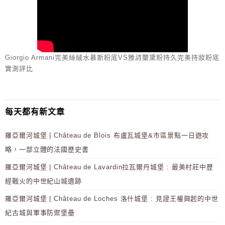
Giorgio Armani完美絲絨水慕斯粉底VS雅詩蘭黛粉持久完美持妝粉底
實測評比
每天都有新文章
羅亞爾河城堡 | Château de Blois 布盧瓦城堡&市區景點一日遊攻
略，一部立體的法國歷史書
羅亞爾河城堡 | Château de Lavardin拉瓦爾丹城堡 : 最美村莊中歷
經戰火的中世紀山城遺跡
羅亞爾河城堡 | Château de Loches 洛什城堡 : 見證王權興起的中世
紀古城與軍事防禦堡壘