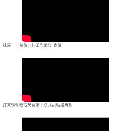
抹爆！半熟融心抹茶乳酪塔 食譜
抹茶珍珠糖泡芙食譜｜法式甜點經典款