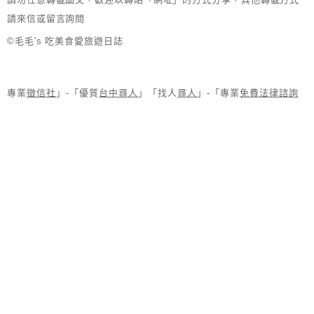
請來信或留言詢問
©毛毛's 吃美食愛旅遊日誌
專業
徵信社
」-「優質
台中尋人
」「找人
尋人
」-「專業
免費法律諮詢