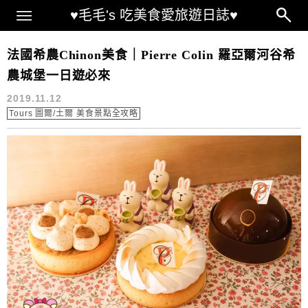
Main Menu
♥毛毛's 吃美食愛旅遊日誌♥
Chinon Best Pâtisserie
法國希農Chinon美食｜Pierre Colin 羅亞爾河谷希
農城堡一日遊必來
2019.11.12
Tours 圖爾/土爾 美食景點全攻略