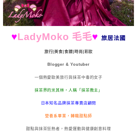
♥
LadyMoko 毛毛
♥
旅居法國
旅行|美食|食譜|時尚|彩妝
Blogger & Youtuber
一個熱愛歐美旅行與抹茶中毒的女子
抹茶界的米其林，人稱「抹茶教主」
日本知名品牌抹茶專賣店顧問
營養系畢業，轉職甜點師
甜點與抹茶狂熱者，熱愛運動與健康創意料理