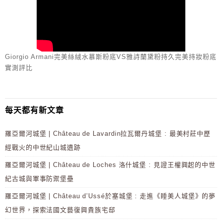
Giorgio Armani完美絲絨水慕斯粉底VS雅詩蘭黛粉持久完美持妝粉底
實測評比
每天都有新文章
羅亞爾河城堡 | Château de Lavardin拉瓦爾丹城堡 : 最美村莊中歷
經戰火的中世紀山城遺跡
羅亞爾河城堡 | Château de Loches 洛什城堡 : 見證王權興起的中世
紀古城與軍事防禦堡壘
羅亞爾河城堡 | Château d’Ussé於塞城堡 : 走進《睡美人城堡》的夢
幻世界，探索法國文藝復興貴族宅邸