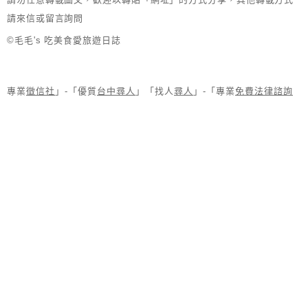
請來信或留言詢問
©毛毛's 吃美食愛旅遊日誌
專業
徵信社
」-「優質
台中尋人
」「找人
尋人
」-「專業
免費法律諮詢