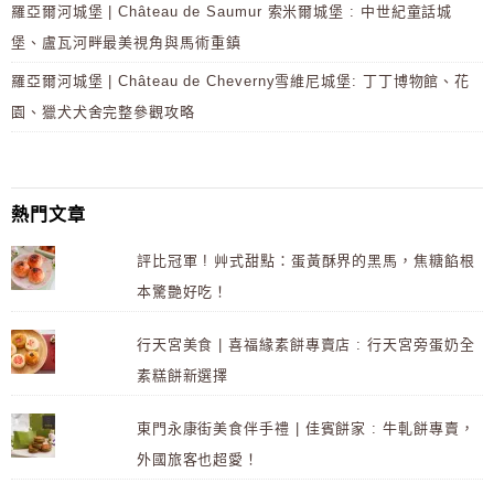
羅亞爾河城堡 | Château de Saumur 索米爾城堡 : 中世紀童話城
堡、盧瓦河畔最美視角與馬術重鎮
羅亞爾河城堡 | Château de Cheverny雪維尼城堡: 丁丁博物館、花
園、獵犬犬舍完整參觀攻略
熱門文章
評比冠軍 ! 艸式甜點：蛋黃酥界的黑馬，焦糖餡根
本驚艷好吃！
行天宮美食 | 喜福緣素餅專賣店 : 行天宮旁蛋奶全
素糕餅新選擇
東門永康街美食伴手禮 | 佳賓餅家 : 牛軋餅專賣，
外國旅客也超愛！