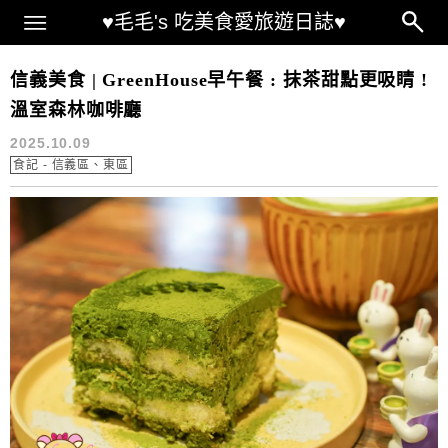
Main Menu
♥毛毛's 吃美食愛旅遊日誌♥
GreenHouse 早午餐 菜單
信義美食 | GreenHouse早午餐 : 抹茶甜點更吸睛 !
溫室森林咖啡廳
2025.10.09
食記 - 信義區、東區