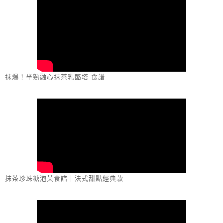
抹爆！半熟融心抹茶乳酪塔 食譜
抹茶珍珠糖泡芙食譜｜法式甜點經典款