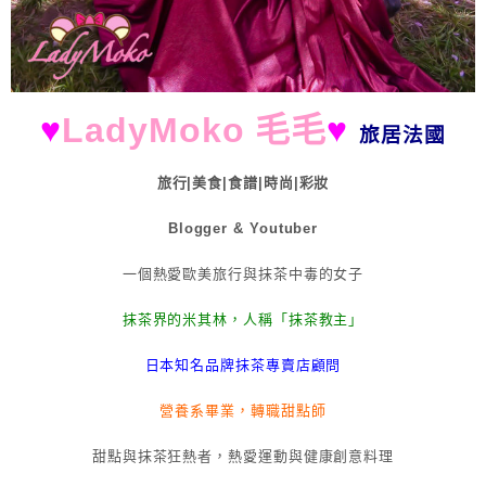
♥
LadyMoko 毛毛
♥
旅居法國
旅行|美食|食譜|時尚|彩妝
Blogger & Youtuber
一個熱愛歐美旅行與抹茶中毒的女子
抹茶界的米其林，人稱「抹茶教主」
日本知名品牌抹茶專賣店顧問
營養系畢業，轉職甜點師
甜點與抹茶狂熱者，熱愛運動與健康創意料理