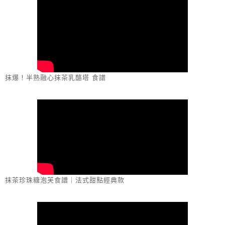
抹爆！半熟融心抹茶乳酪塔 食譜
抹茶珍珠糖泡芙食譜｜法式甜點經典款