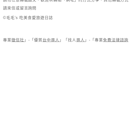
請來信或留言詢問
©毛毛's 吃美食愛旅遊日誌
專業
徵信社
」-「優質
台中尋人
」「找人
尋人
」-「專業
免費法律諮詢