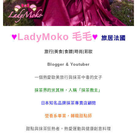
♥
LadyMoko 毛毛
♥
旅居法國
旅行|美食|食譜|時尚|彩妝
Blogger & Youtuber
一個熱愛歐美旅行與抹茶中毒的女子
抹茶界的米其林，人稱「抹茶教主」
日本知名品牌抹茶專賣店顧問
營養系畢業，轉職甜點師
甜點與抹茶狂熱者，熱愛運動與健康創意料理