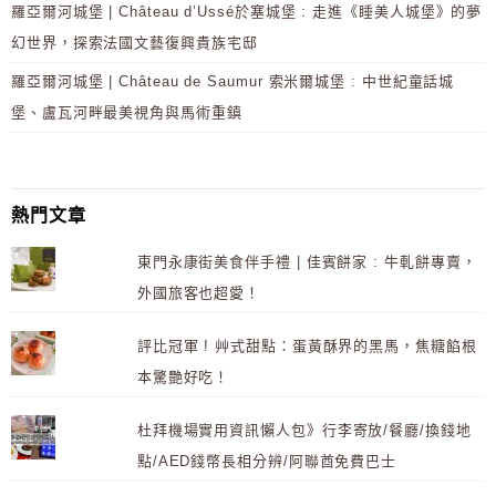
羅亞爾河城堡 | Château d’Ussé於塞城堡 : 走進《睡美人城堡》的夢
幻世界，探索法國文藝復興貴族宅邸
羅亞爾河城堡 | Château de Saumur 索米爾城堡 : 中世紀童話城
堡、盧瓦河畔最美視角與馬術重鎮
熱門文章
東門永康街美食伴手禮 | 佳賓餅家 : 牛軋餅專賣，
外國旅客也超愛！
評比冠軍 ! 艸式甜點：蛋黃酥界的黑馬，焦糖餡根
本驚艷好吃！
杜拜機場實用資訊懶人包》行李寄放/餐廳/換錢地
點/AED錢幣長相分辨/阿聯酋免費巴士