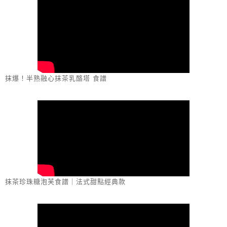
抹爆！半熟融心抹茶乳酪塔 食譜
抹茶珍珠糖泡芙食譜｜法式甜點經典款