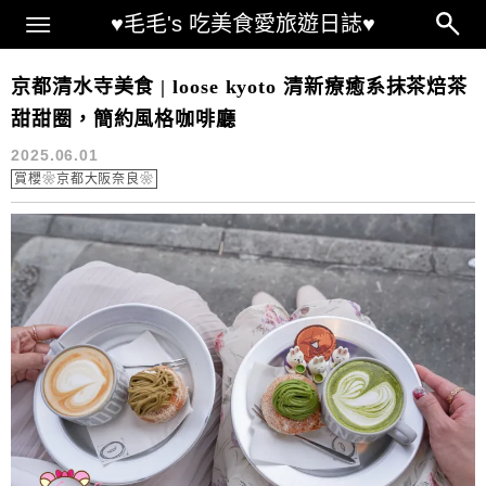
Main Menu
♥毛毛's 吃美食愛旅遊日誌♥
loose kyoto地址
京都清水寺美食 | loose kyoto 清新療癒系抹茶焙茶
甜甜圈，簡約風格咖啡廳
2025.06.01
賞櫻❀京都大阪奈良❀