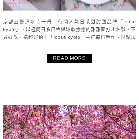
京都五條清水寺一帶，有間人氣日系甜甜圈品牌「loose
kyoto」，以極簡日系風格與鬆軟療癒的甜甜圈打出名號，不
只好吃、還超好拍！「loose kyoto」主打每日手作、現點現
擠的奶油甜甜圈，像是抹茶、焙茶、原味奶油等經典口味，
都是甜點控朝聖的熱門品項，除了甜甜圈，抹茶飲品、咖啡
READ MORE
也相當講究，熱飲均有美美細緻的拉花，牛奶也可以換成豆
奶燕麥奶，非常推薦！近清水寺、八坂庚申堂，穿和服來拍
照也超推薦！ ...
About