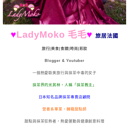
♥
LadyMoko 毛毛
♥
旅居法國
旅行|美食|食譜|時尚|彩妝
Blogger & Youtuber
一個熱愛歐美旅行與抹茶中毒的女子
抹茶界的米其林，人稱「抹茶教主」
日本知名品牌抹茶專賣店顧問
營養系畢業，轉職甜點師
甜點與抹茶狂熱者，熱愛運動與健康創意料理