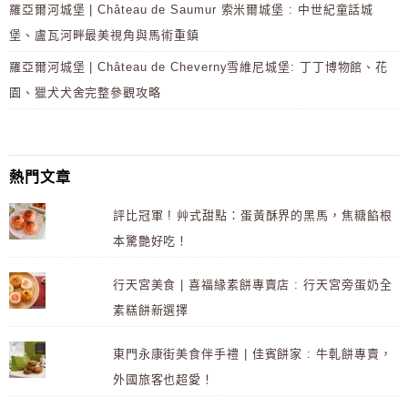
羅亞爾河城堡 | Château de Saumur 索米爾城堡 : 中世紀童話城
堡、盧瓦河畔最美視角與馬術重鎮
羅亞爾河城堡 | Château de Cheverny雪維尼城堡: 丁丁博物館、花
園、獵犬犬舍完整參觀攻略
熱門文章
評比冠軍 ! 艸式甜點：蛋黃酥界的黑馬，焦糖餡根
本驚艷好吃！
行天宮美食 | 喜福緣素餅專賣店 : 行天宮旁蛋奶全
素糕餅新選擇
東門永康街美食伴手禮 | 佳賓餅家 : 牛軋餅專賣，
外國旅客也超愛！