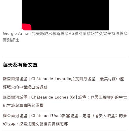
Giorgio Armani完美絲絨水慕斯粉底VS雅詩蘭黛粉持久完美持妝粉底
實測評比
每天都有新文章
羅亞爾河城堡 | Château de Lavardin拉瓦爾丹城堡 : 最美村莊中歷
經戰火的中世紀山城遺跡
羅亞爾河城堡 | Château de Loches 洛什城堡 : 見證王權興起的中世
紀古城與軍事防禦堡壘
羅亞爾河城堡 | Château d’Ussé於塞城堡 : 走進《睡美人城堡》的夢
幻世界，探索法國文藝復興貴族宅邸