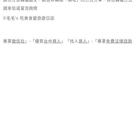
請來信或留言詢問
©毛毛's 吃美食愛旅遊日誌
專業
徵信社
」-「優質
台中尋人
」「找人
尋人
」-「專業
免費法律諮詢