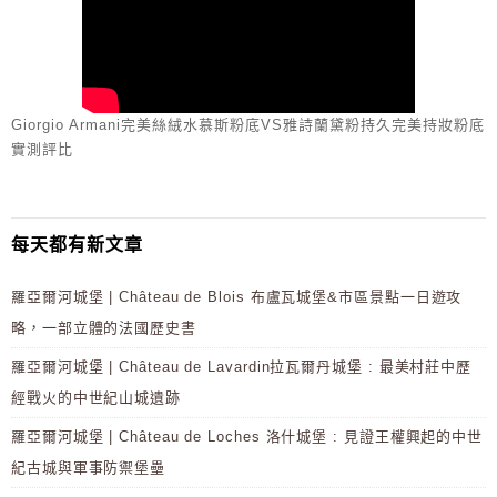
Giorgio Armani完美絲絨水慕斯粉底VS雅詩蘭黛粉持久完美持妝粉底
實測評比
每天都有新文章
羅亞爾河城堡 | Château de Blois 布盧瓦城堡&市區景點一日遊攻
略，一部立體的法國歷史書
羅亞爾河城堡 | Château de Lavardin拉瓦爾丹城堡 : 最美村莊中歷
經戰火的中世紀山城遺跡
羅亞爾河城堡 | Château de Loches 洛什城堡 : 見證王權興起的中世
紀古城與軍事防禦堡壘