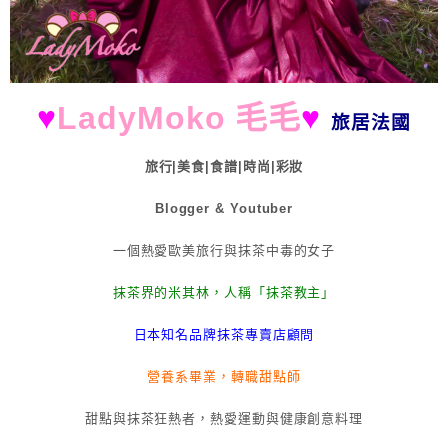
♥
LadyMoko 毛毛
♥
旅居法國
旅行|美食|食譜|時尚|彩妝
Blogger & Youtuber
一個熱愛歐美旅行與抹茶中毒的女子
抹茶界的米其林，人稱「抹茶教主」
日本知名品牌抹茶專賣店顧問
營養系畢業，轉職甜點師
甜點與抹茶狂熱者，熱愛運動與健康創意料理