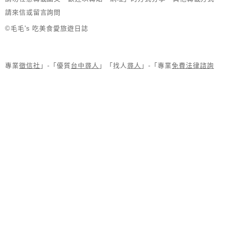
請來信或留言詢問
©毛毛's 吃美食愛旅遊日誌
專業
徵信社
」-「優質
台中尋人
」「找人
尋人
」-「專業
免費法律諮詢