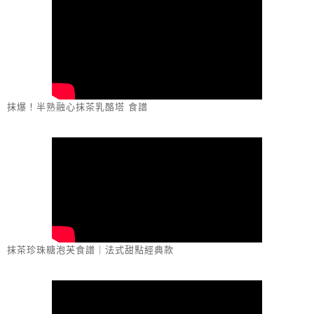
抹爆！半熟融心抹茶乳酪塔 食譜
抹茶珍珠糖泡芙食譜｜法式甜點經典款