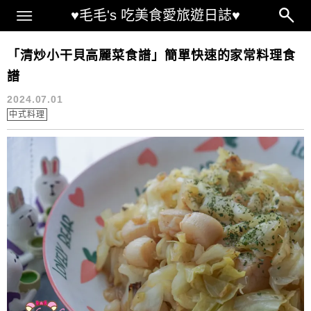
Main Menu
♥毛毛's 吃美食愛旅遊日誌♥
Stir-fry scallop and cabbage
「清炒小干貝高麗菜食譜」簡單快速的家常料理食
譜
2024.07.01
中式料理