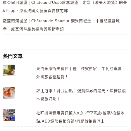
羅亞爾河城堡 | Château d’Ussé於塞城堡 : 走進《睡美人城堡》的夢
幻世界，探索法國文藝復興貴族宅邸
羅亞爾河城堡 | Château de Saumur 索米爾城堡 : 中世紀童話城
堡、盧瓦河畔最美視角與馬術重鎮
熱門文章
東門永康街美食伴手禮 | 佳賓餅家 : 牛軋餅專賣，
外國旅客也超愛！
評比冠軍 ! 艸式甜點：蛋黃酥界的黑馬，焦糖餡根
本驚艷好吃！
杜拜機場實用資訊懶人包》行李寄放/餐廳/換錢地
點/AED錢幣長相分辨/阿聯酋免費巴士