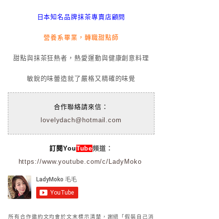
日本知名品牌抹茶專賣店顧問
營養系畢業，轉職甜點師
甜點與抹茶狂熱者，熱愛運動與健康創意料理
敏銳的味蕾造就了嚴格又精確的味覺
合作聯絡請來信：
lovelydach@hotmail.com
訂閱You
Tube
頻道：
https://www.youtube.com/c/LadyMoko
所有合作邀約文均會於文末標示清楚，謝絕「假裝自己消