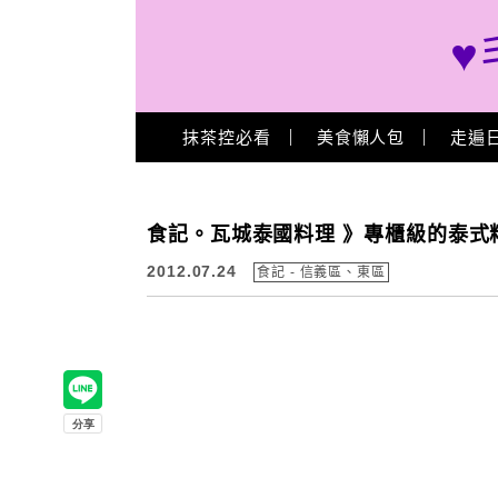
♥
Main Menu
抹茶控必看
美食懶人包
走遍
食記。瓦城泰國料理 》專櫃級的泰式
2012.07.24
食記 - 信義區、東區