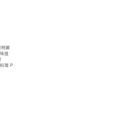
很明顯
的味道
材
料理:P