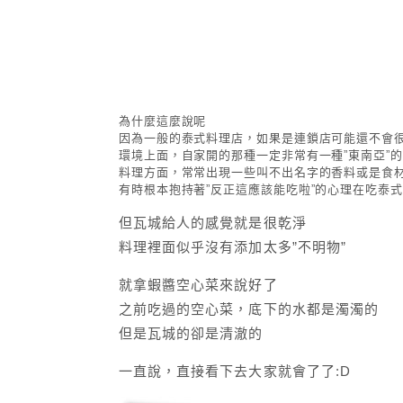
為什麼這麼說呢
因為一般的泰式料理店，如果是連鎖店可能還不會
環境上面，自家開的那種一定非常有一種”東南亞”
料理方面，常常出現一些叫不出名字的香料或是食
有時根本抱持著”反正這應該能吃啦”的心理在吃泰式
但瓦城給人的感覺就是很乾淨
料理裡面似乎沒有添加太多”不明物”
就拿蝦醬空心菜來說好了
之前吃過的空心菜，底下的水都是濁濁的
但是瓦城的卻是清澈的
一直說，直接看下去大家就會了了:D