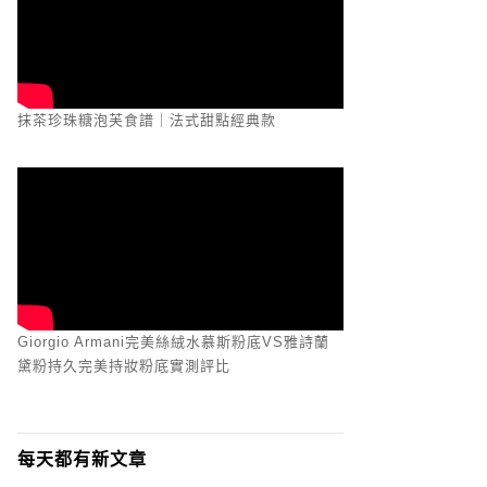
抹茶珍珠糖泡芙食譜｜法式甜點經典款
Giorgio Armani完美絲絨水慕斯粉底VS雅詩蘭
黛粉持久完美持妝粉底實測評比
每天都有新文章