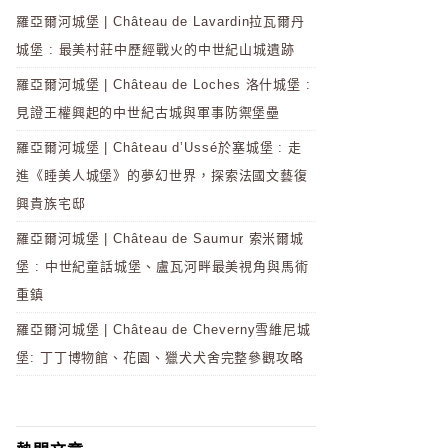
羅亞爾河城堡 | Château de Lavardin拉瓦爾丹
城堡 : 最美村莊中歷經戰火的中世紀山城遺跡
羅亞爾河城堡 | Château de Loches 洛什城堡 :
見證王權興起的中世紀古城與軍事防禦堡壘
羅亞爾河城堡 | Château d’Ussé於塞城堡 : 走
進《睡美人城堡》的夢幻世界，探索法國文藝復
興貴族宅邸
羅亞爾河城堡 | Château de Saumur 索米爾城
堡 : 中世紀童話城堡、盧瓦河畔最美視角與馬術
重鎮
羅亞爾河城堡 | Château de Cheverny雪維尼城
堡: 丁丁博物館、花園、獵犬犬舍完整參觀攻略