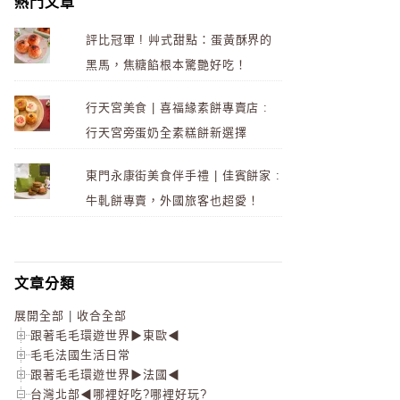
熱門文章
評比冠軍 ! 艸式甜點：蛋黃酥界的
黑馬，焦糖餡根本驚艷好吃！
行天宮美食 | 喜福緣素餅專賣店 :
行天宮旁蛋奶全素糕餅新選擇
東門永康街美食伴手禮 | 佳賓餅家 :
牛軋餅專賣，外國旅客也超愛！
文章分類
展開全部
|
收合全部
跟著毛毛環遊世界▶東歐◀
毛毛法國生活日常
跟著毛毛環遊世界▶法國◀
台灣北部◀哪裡好吃?哪裡好玩?