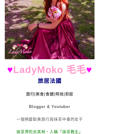
♥
LadyMoko 毛毛
♥
旅居法國
旅行|美食|食譜|時尚|彩妝
Blogger & Youtuber
一個熱愛歐美旅行與抹茶中毒的女子
抹茶界的米其林，人稱「抹茶教主」