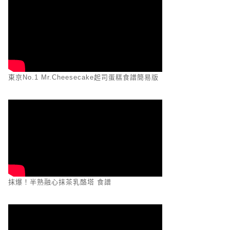
東京No.1 Mr.Cheesecake起司蛋糕食譜簡易版
抹爆！半熟融心抹茶乳酪塔 食譜