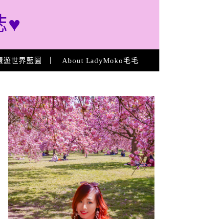
誌♥
環遊世界藍圖
About LadyMoko毛毛
About