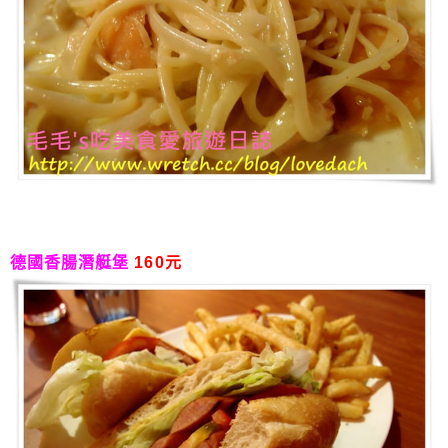
德國香腸潛艇堡
160元