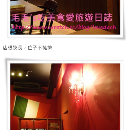
店很狹長，位子不擁擠