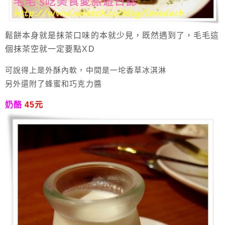
鬆餅本身就是抹茶口味的本就少見，既然遇到了，毛毛這
個抹茶空就一定要點XD
可說得上是外酥內軟，中間是一坨香草冰淇淋
另外還附了蜂蜜和巧克力醬
奶酪
45元