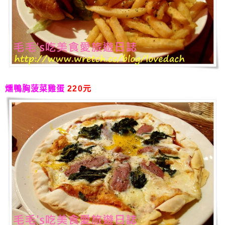
燻鴨胸菠菜雞蛋
220元