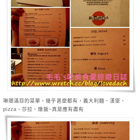
琳瑯滿目的菜單，幾乎甚麼都有，義大利麵、漢堡、
pizza、莎拉、燉飯~真是應有盡有