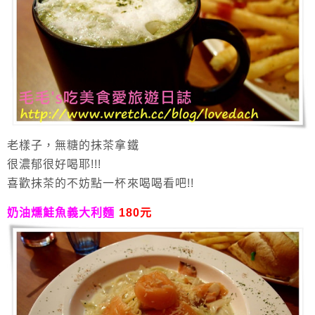
老樣子，無糖的抹茶拿鐵
很濃郁很好喝耶!!!
喜歡抹茶的不妨點一杯來喝喝看吧!!
奶油燻鮭魚義大利麵
180元