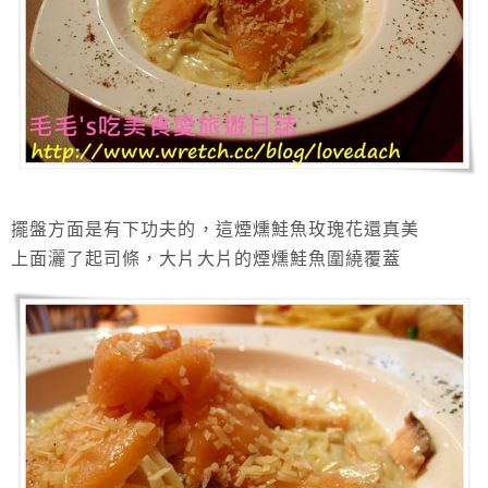
擺盤方面是有下功夫的，這煙燻鮭魚玫瑰花還真美
上面灑了起司條，大片大片的煙燻鮭魚圍繞覆蓋