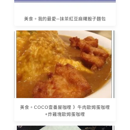
美食。我的最愛─抹茶紅豆麻糬骰子麵包
美食。COCO壹番屋咖哩 》牛肉歐姆蛋咖哩
+炸雞塊歐姆蛋咖哩