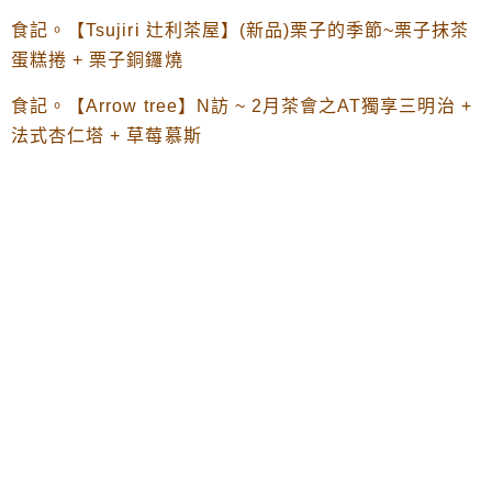
食記。【Tsujiri 辻利茶屋】(新品)栗子的季節~栗子抹茶
蛋糕捲 + 栗子銅鑼燒
食記。【Arrow tree】N訪 ~ 2月茶會之AT獨享三明治 +
法式杏仁塔 + 草莓慕斯