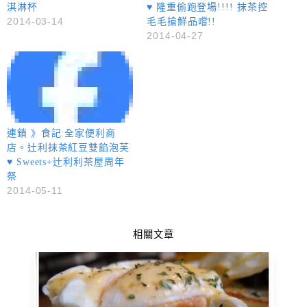
淇淋杯
♥ 隆重偷跑登場!!!! 抹茶控
2014-03-14
毛毛搶鮮品嚐!!
2014-04-27
連鎖 》食記:全家便利商
店。辻利抹茶紅豆雙餡泡芙
♥ Sweets+辻利利茶屋周年
祭
2014-05-11
相關文章