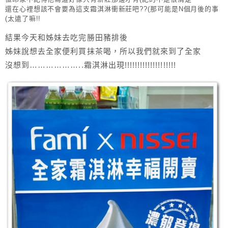
還在心裡想該不會要為這支霜淇淋衝新莊吧??(那可能是N個月後的事
(太遠了嘛!!
結果今天和姊妹去吃完勝田豬排後
姊妹說想去全家便利買抹茶喝，所以我們就來到了全家
沒想到………………..霜淇淋出現!!!!!!!!!!!!!!!!!!!!