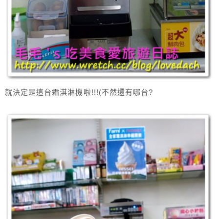
就決定是這台霜淇淋機啦!!!(不然還有哪台?