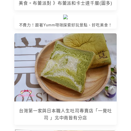
美食。布蕾派對 》布蕾派和卡士達千層(圖多)
不費力！跟著Yumm呀咪探索好玩景點、好吃美食！
台灣第一家與日本職人生吐司專賣店「一覺吐
司 」北中南皆有分店