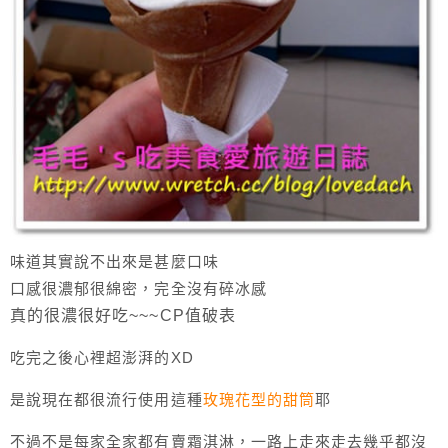
味道其實說不出來是甚麼口味
口感很濃郁很綿密，完全沒有碎冰感
真的很濃很好吃~~~CP值破表
吃完之後心裡超澎湃的XD
是說現在都很流行使用這種
玫瑰花型的甜筒
耶
不過不是每家全家都有賣霜淇淋，一路上走來走去幾乎都沒