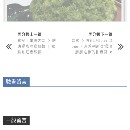
同分類上一篇
同分類下一篇
食記。巢鴨古奈 》雞
連鎖 》食記:Mister D
唐揚咖哩烏龍麵 | 鴨
onut。派系列新登場!!!
胸咖哩烏龍麵
層層堆疊的扎實感 ♥
草莓熔岩巧克力派 |
栗子歐菲香
臉書留言
一般留言