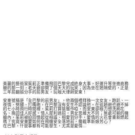
美麗的藝術家茱莉正準備飛回巴黎完成終身大事，好運升等坐進商務
艙的那一刻，老天爺卻開了個天大的玩笑；因為坐在她隔壁的，正是
三年前翻臉分手的前男友，玩咖大律師安東！
安東號稱是「全巴黎的前男友」，他兩個禮拜換一次女友，跑趴、一
夜情、劈腿、打嘴砲，在巴黎沒有女生不認識他。在這趟避也避不掉
的七小時飛行時間裡，茱莉打算裝聾作啞，而安東卻極力想洗刷花
名、挽回佳人好感。情人犀利過招，男女思維大不同；無處可躲的機
艙內，茱莉被迫回憶起從相識、相愛到分手，愛情的火花會重新燃起
嗎？究竟安東要如何在飛機安全落地前，攔截準新娘芳心？
在巴黎，什麼事都有可能發生，尤其是愛情…