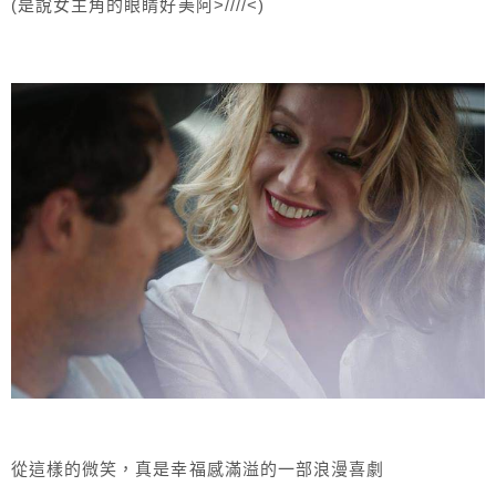
(是說女主角的眼睛好美阿>////<)
從這樣的微笑，真是幸福感滿溢的一部浪漫喜劇