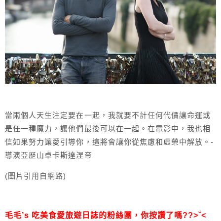
當兩個人天生注定要在一起，我就要不計任何代價讓命運或
是任一種魔力，讓他們最後可以在一起。在電影中，我也相
信如果努力讓愛引導你，這將會讓你從焦慮和虛榮中解放。-
導演亞歷山卓卡斯達涅帝
(圖片引用自網路)
毛毛’s 吃美食愛旅遊日誌的粉絲團，
你按讚了嗎??>ˇ<