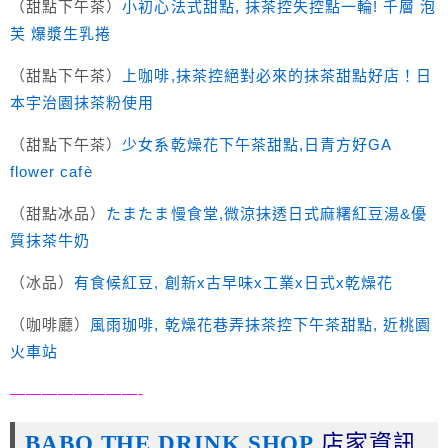
（甜點下午茶）
小初心法式甜點, 抹茶控失控點一輪! 千層 泡
芙 爆漿生乳捲
（甜點下午茶）
上咖啡,抹茶控絕對必來的抹茶甜點好店！日
本宇治園抹茶粉使用
（甜點下午茶）
少女系乾燥花下午茶甜點,日青方好GA
flower cafè
（甜點冰品）
たまたま慢食堂,微涼抹透日式麻糬紅豆湯&優
質抹茶牛奶
（冰品）
有食候紅豆, 創新x古早味x工業x日式x乾燥花
（咖啡廳）
風雨珈啡, 乾燥花巷弄抹茶控下午茶甜點, 近桃園
火車站
————————-
BABO THE DRINK SHOP
店家資訊