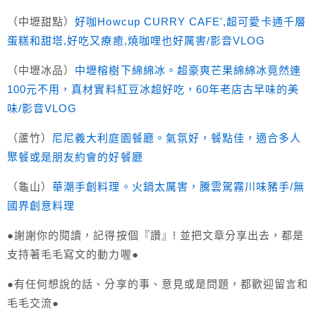
（中壢甜點）
好咖Howcup CURRY CAFE',超可愛卡通千層
蛋糕和甜塔,好吃又療癒,燒咖哩也好厲害/影音VLOG
（中壢冰品）
中壢榕樹下綿綿冰。超豪爽芒果綿綿冰竟然連
100元不用，真材實料紅豆冰超好吃，60年老店古早味的美
味/影音VLOG
（蘆竹）
尼尼義大利庭園餐廳。氣氛好，餐點佳，適合多人
聚餐或是朋友約會的好餐廳
（龜山）
華潮手創料理。火鍋太厲害，騰雲駕霧川味豬手/無
國界創意料理
●謝謝你的閱讀，記得按個『讚』! 並把文章分享出去，都是
支持著毛毛寫文的動力喔●
●有任何想說的話、分享的事、意見或是問題，都歡迎留言和
毛毛交流●