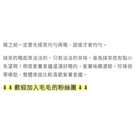
喝之前一定要先搖晃均勻再喝，甜度才會均勻。
抹茶的喝起來淡淡的，只有淡淡的茶味，身為抹茶控有點小
失望啊！倒是紫薯拿鐵還滿好喝的，紫薯味頗濃郁。珍珠很
帶嚼勁，整體來說比較喜歡紫薯拿鐵。
⬇️ ⬇️ 歡迎加入毛毛的粉絲團 ⬇️ ⬇️