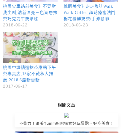
桃園火車站前美食》不要對
桃園美食》走走咖啡Walk
我尖叫,清新漂亮三色漸層抹
Walk Coffee,超萌療癒法鬥
茶巧克力牛奶珍珠
棉花糖鮮奶茶/手沖咖啡
2018-06-22
2018-06-23
桃園中壢精選抹茶甜點下午
茶專賣店,15家不藏私大推
薦,2018.6最新更新
2017-06-17
相關文章
不費力！跟著Yumm呀咪探索好玩景點、好吃美食！