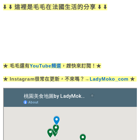
⬇️ ⬇️ 這裡是毛毛在法國生活的分享 ⬇️ ⬇️
★ 毛毛還有
YouTube頻道
，趕快來訂閱！★
★ Instagram很常在更新，不來嗎？→
LadyMoko_com
★