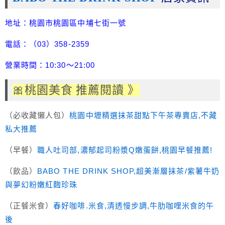
地址：桃園市桃園區中埔七街一號
電話：（03）358-2359
營業時間：10:30～21:00
🎀桃園美食 推薦閱讀 》
（必收藏懶人包）
桃園中壢精選抹茶甜點下午茶專賣店,不藏
私大推薦
（早餐）
職人吐司部,濃郁起司粉漿Q嫩蛋餅,桃園早餐推薦!
（飲品）
BABO THE DRINK SHOP,超美漸層抹茶/紫薯牛奶
與夢幻粉嫩紅麴珍珠
（正餐米食）
春好咖啡.米食,清透慢步調,牛肋咖哩米食的午
後