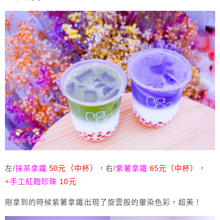
左/
抹茶拿鐵
50元（中杯）
，右/
紫薯拿鐵
65元（中杯）
，
+手工紅麴珍珠
10元
剛拿到的時候紫薯拿鐵出現了旋雲般的暈染色彩，超美！