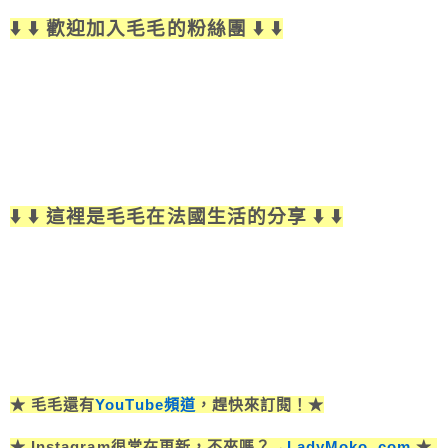
⬇️ ⬇️ 歡迎加入毛毛的粉絲團 ⬇️ ⬇️
⬇️ ⬇️ 這裡是毛毛在法國生活的分享 ⬇️ ⬇️
★ 毛毛還有
YouTube頻道
，趕快來訂閱！★
★ Instagram很常在更新，不來嗎？→
LadyMoko_com
★