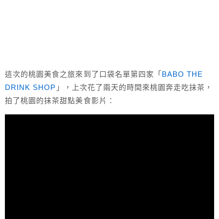
這次的桃園美食之旅來到了口袋名單第四家「
BABO THE
DRINK SHOP
」，上次花了兩天的時間來桃園奔走吃抹茶，
拍了桃園的抹茶甜點美食影片：