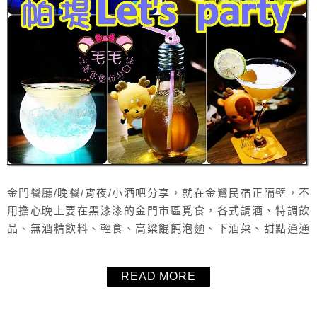
金門餐廳/晚餐/宵夜/小酒吧分享，就在金鷺民宿正隔壁，不
用擔心晚上要在黑漆漆的金門市區覓食，各式調酒、特調飲
品、無酒精飲料、輕食、高粱餛飩泡麵、下酒菜、甜點通通
有，與朋友、家人來小酌聽音樂放鬆吧～。
READ MORE