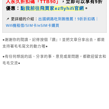
入永久折扣碼「TTB90」
，
立即可以享有9折
優惠：
點我前往飛買家ezflyhifi官網
。
📌 更詳細的介紹：
出國網路吃到飽推薦！9折折扣碼｜
Wifi機租借/SIM卡/eSIM卡購買
●謝謝你的閱讀，記得按個『讚』! 並把文章分享出去，都是
支持著毛毛寫文的動力喔●
●有任何想說的話、分享的事、意見或是問題，都歡迎留言和
毛毛交流●