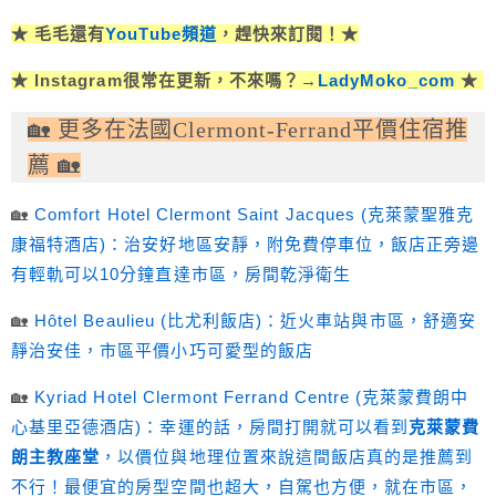
★ 毛毛還有
YouTube頻道
，趕快來訂閱！★
★ Instagram很常在更新，不來嗎？→
LadyMoko_com
★
🏡 更多在法國Clermont-Ferrand平價住宿推
薦 🏡
🏡
Comfort Hotel Clermont Saint Jacques (克萊蒙聖雅克
康福特酒店)：治安好地區安靜，附免費停車位，飯店正旁邊
有輕軌可以10分鐘直達市區，房間乾淨衛生
🏡
Hôtel Beaulieu (比尤利飯店)
：近火車站與市區，舒適安
靜治安佳，市區平價小巧可愛型的飯店
🏡
Kyriad Hotel Clermont Ferrand Centre (克萊蒙費朗中
心基里亞德酒店)：幸運的話，房間打開就可以看到
克萊蒙費
朗主教座堂
，以價位與地理位置來說這間飯店真的是推薦到
不行！最便宜的房型空間也超大，自駕也方便，就在市區，