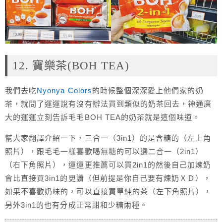
12. 寶樂茶(BOH TEA)
我們去吃
Nyonya Colors
的時候整個深深愛上他們家的奶
茶，就問了運運說有沒有辦法買到類似的奶茶回去，神通廣
大的運運立刻告訴毛毛BOH TEA的奶茶就是這個味道。
幫大家翻譯介紹一下，三合一（3in1）的是含糖的（左上角
照片），跟毛毛一樣喜歡喝無糖的可以選二合一（2in1）
（右下角照片），運運更推薦可以買2in1的然後自己加煉奶
會比直接買3in1的更讚（但前提是你自己要有煉奶ＸＤ），
如果不喜歡奶味的，可以直接買單純的茶（左下角照片），
另外3in1的也有分成正常甜和少糖兩種。