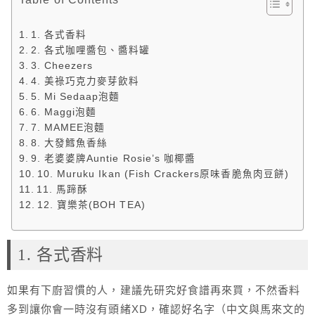
1. 各式香料
2. 各式咖哩醬包、醬料罐
3. Cheezers
4. 美祿巧克力麥芽飲料
5. Mi Sedaap泡麵
6. Maggi泡麵
7. MAMEE泡麵
8. 大發鱈魚香絲
9. 老婆婆牌Auntie Rosie’s 咖椰醬
10. Muruku Ikan (Fish Crackers原味香脆魚肉豆餅)
11. 馬蹄酥
12. 寶樂茶(BOH TEA)
1. 各式香料
如果有下廚習慣的人，建議先研究好食譜再來買，不然香料
多到讓你會一時沒有頭緒XD，確認好名字（中文與馬來文的