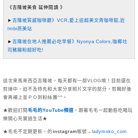
《吉隆坡美食 延伸閱讀 》
►
吉隆坡質感咖啡廳》VCR,愛上這超美文青咖啡館,近
Imbi燕美站
►
吉隆坡在地人推薦必吃早餐》Nyonya Colors,咖椰吐
司豬腸粉超好吃!
這次來馬來西亞吉隆坡，每天都有一部VLOG唷！目前還在
剪接中，迫不及待先和大家分享照片文字的部分，剪輯好後
會再補上並ＰＯ到粉絲團^^。
★歡迎訂閱
毛毛的YouTube頻道
，跟著毛毛一起動態吃喝玩
樂開心充實過生活★
★毛毛不定期更新，的
instagram
帳號→
ladymoko_com