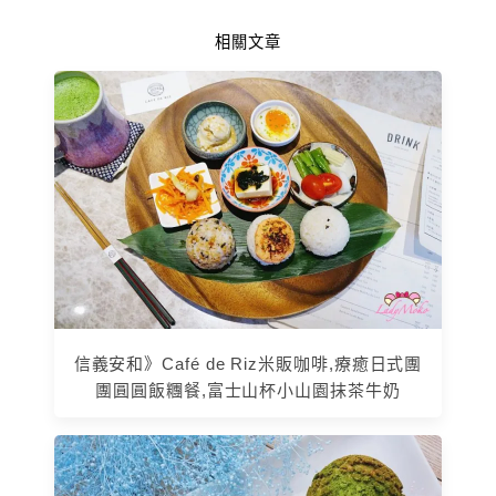
相關文章
信義安和》Café de Riz米販咖啡,療癒日式團
團圓圓飯糰餐,富士山杯小山園抹茶牛奶