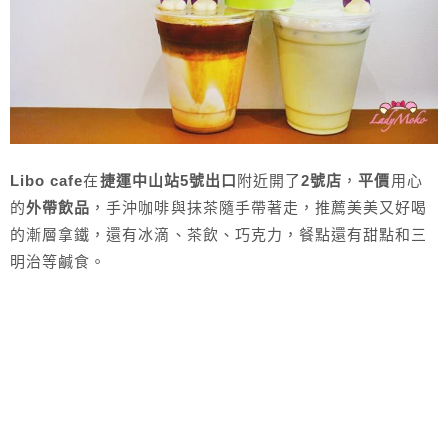
Libo cafe
在
捷運中山站5號出口
附近開了
2號店
，
平價
用心
的
外帶飲品
，手沖咖啡與抹茶隨手帶著走，推薦美美又好喝
的漸層拿鐵，還有冰滴、茶飲、巧克力，餐點還有甜點和三
明治等鹹食。