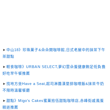
►
中山18》珍珠菓子&朵朵開咖啡館,日式老屋中的抹茶下午
茶甜點
►
輕食咖啡》URBAN SELECT,夢幻雲朵蛋健康飽足低負擔
好吃早午餐推薦
►
找地方坐Have a Seat,起司淋醬漢堡排咖哩飯&抹茶牛奶
不限時溫馨餐廳
►
甜點》Migo’s Cakes蜜菓拾伍甜點咖啡店,赤峰街戚風蛋
糕迷推薦