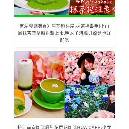
京站餐廳美食》屋莎鬆餅屋,抹茶控舉手!小山
園抹茶雲朵鬆餅新上市,明太子海膽貝殼麵也好
好吃
松江南京咖啡廳》花惹花咖啡HUA CAFE,少女