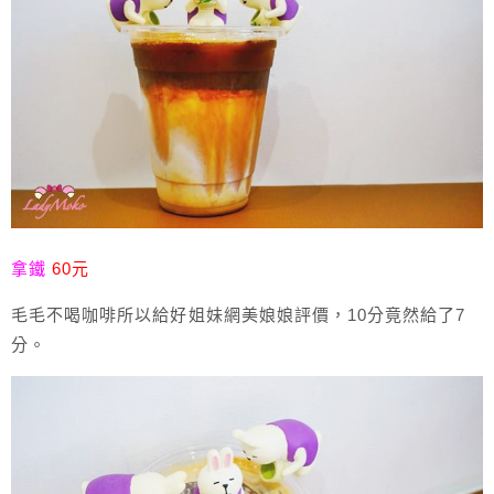
拿鐵
60元
毛毛不喝咖啡所以給好姐妹網美娘娘評價，10分竟然給了7
分。