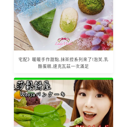
宅配》暖暖手作甜點,抹茶控系列來了!泡芙,乳
酪蛋糕,達克瓦茲一次滿足