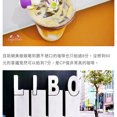
目前網美娘娘喝到讚不絕口的咖啡也只給過8分，沒想到60
元的拿鐵竟然可以給到7分，是CP值非常高的咖啡。