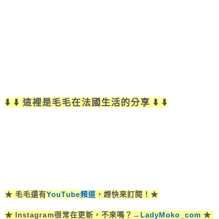
⬇️ ⬇️ 這裡是毛毛在法國生活的分享 ⬇️ ⬇️
★ 毛毛還有
YouTube頻道
，趕快來訂閱！★
★ Instagram很常在更新，不來嗎？→
LadyMoko_com
★