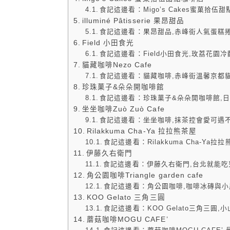
食記這邊看：Migo’s Cakes蜜菓拾
illuminé Pâtisserie 果昂甜品
食記這邊看：果昂甜品,赤峰街人氣蛋糕捲甜點店il
Field 小田食光
食記這邊看：Field小田食光,玫荔花
貓藏咖啡Nezo Cafe
食記這邊看：貓藏咖啡,赤峰街溫馨京都
珍珠菓子&朵朵開咖啡館
食記這邊看：珍珠菓子&朵朵開咖啡館,
坐坐咖啡Zuò Zuò Cafe
食記這邊看：坐坐咖啡,抹茶控會愛可遇
Rilakkuma Cha-Ya 拉拉熊茶屋
食記這邊看：Rilakkuma Cha-Y
伊藤久右衛門
食記這邊看：伊藤久右衛門,台北就能吃
角公園咖啡Triangle garden cafe
食記這邊看：角公園咖啡,咖啡冰磚與
KOO Gelato 三角三圓
食記這邊看：KOO Gelato三角三圓
蘑菇咖啡MOGU CAFE’