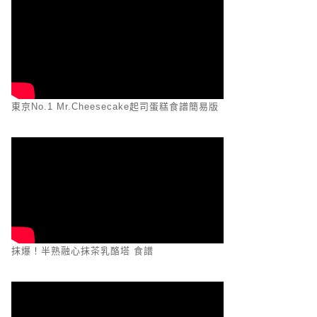
東京No.1 Mr.Cheesecake起司蛋糕食譜簡易版
抹爆！半熟融心抹茶乳酪塔 食譜