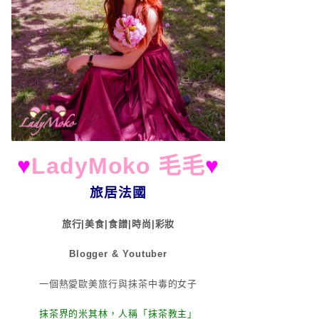
♥
LadyMoko 毛毛
♥
旅居法國
旅行|美食|食譜|時尚|彩妝
Blogger & Youtuber
一個熱愛歐美旅行與抹茶中毒的女子
抹茶界的米其林，人稱「抹茶教主」