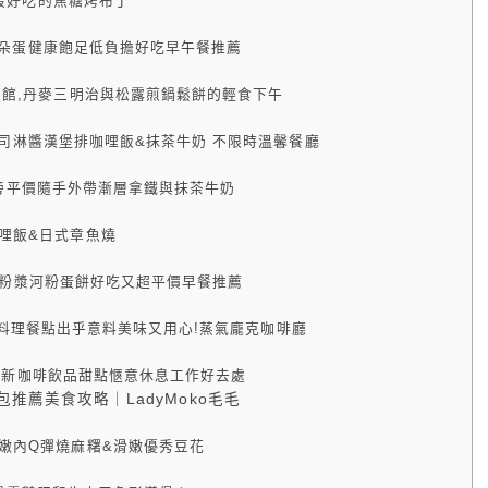
,最好吃的焦糖烤布丁
夢幻雲朵蛋健康飽足低負擔好吃早午餐推薦
茶館,丹麥三明治與松露煎鍋鬆餅的輕食下午
t,起司淋醬漢堡排咖哩飯&抹茶牛奶 不限時溫馨餐廳
捷運站旁平價隨手外帶漸層拿鐵與抹茶牛奶
哩飯&日式章魚燒
司瀑布粉漿河粉蛋餅好吃又超平價早餐推薦
é,義法料理餐點出乎意料美味又用心!蒸氣龐克咖啡廳
盎然清新咖啡飲品甜點愜意休息工作好去處
推薦美食攻略｜LadyMoko毛毛
嫩內Q彈燒麻糬&滑嫩優秀豆花