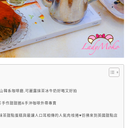
裡,中山韓系咖啡廳,可麗露抹茶冰牛奶好喝又好拍
峰街抹茶手作甜甜圈&手沖咖啡外帶專賣
afe,兩款抹茶甜點蛋糕與最讓人口耳相傳的人氣肉桂捲♥彷彿來到英國甜點店