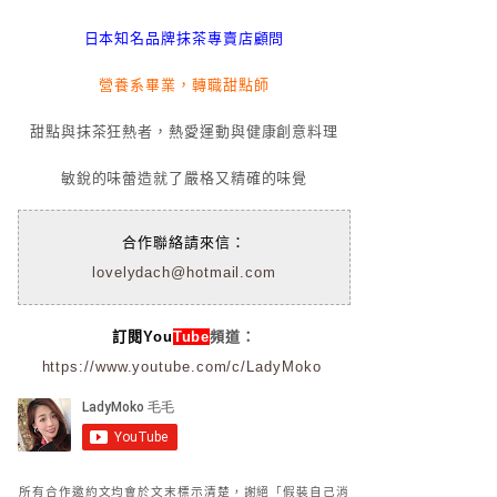
日本知名品牌抹茶專賣店顧問
營養系畢業，轉職甜點師
甜點與抹茶狂熱者，熱愛運動與健康創意料理
敏銳的味蕾造就了嚴格又精確的味覺
合作聯絡請來信：
lovelydach@hotmail.com
訂閱You
Tube
頻道：
https://www.youtube.com/c/LadyMoko
所有合作邀約文均會於文末標示清楚，謝絕「假裝自己消