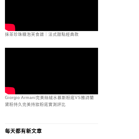
抹茶珍珠糖泡芙食譜｜法式甜點經典款
Giorgio Armani完美絲絨水慕斯粉底VS雅詩蘭
黛粉持久完美持妝粉底實測評比
每天都有新文章