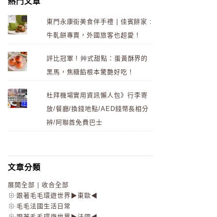
熱門文章
東門永康街美食伴手禮 | 佳賓餅家 :
牛軋餅專賣，外國旅客也超愛！
評比冠軍 ! 艸式甜點：蛋黃酥界的
黑馬，焦糖餡根本驚艷好吃！
杜拜機場實用資訊懶人包》行李寄
放/餐廳/換錢地點/AED錢幣長相分
辨/阿聯酋免費巴士
文章分類
展開全部
|
收合全部
跟著毛毛環遊世界▶東歐◀
毛毛法國生活日常
跟著毛毛環遊世界▶法國◀