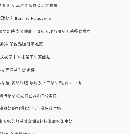
伍甜點咖啡店,赤峰街戚風蛋糕迷推薦
luminé Pâtisserie
園冷麵夢幻時尚又健康，清新大理石風新開幕餐廳推薦
貓咪抹茶甜點咖啡廳推薦
日式老屋中的抹茶下午茶甜點
不可求抹茶千層蛋糕
a拉拉熊茶屋,餐點好吃 療癒系下午茶甜點,台北中山
到抹茶草莓蛋糕芭菲&熔岩蛋糕
小農鮮奶的相遇&出色台灣抹茶牛奶
,小山園抹茶舒芙蕾鬆餅&超抹漸層抹茶牛奶