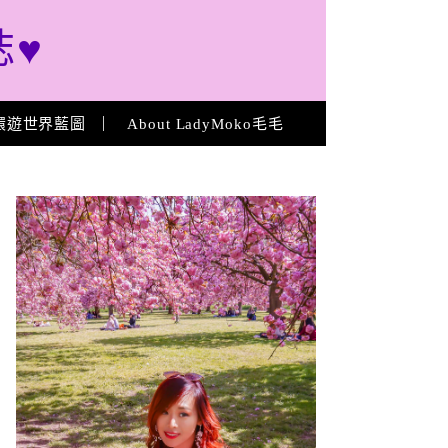
誌♥
環遊世界藍圖
About LadyMoko毛毛
About