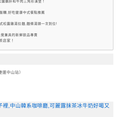
,終極松露鵝肝和牛肉三角形漢堡！
飯糰,好吃健康中式餐點推薦
式松露雞湯拉麵,麵條湯頭一次到位!
味覺兼具的新鮮飲品專賣
抹茶店家！
捷運中山站）
n走進屋子裡,中山韓系咖啡廳,可麗露抹茶冰牛奶好喝又