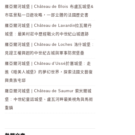
羅亞爾河城堡 | Château de Blois 布盧瓦城堡&
市區景點一日遊攻略，一部立體的法國歷史書
羅亞爾河城堡 | Château de Lavardin拉瓦爾丹
城堡 : 最美村莊中歷經戰火的中世紀山城遺跡
羅亞爾河城堡 | Château de Loches 洛什城堡 :
見證王權興起的中世紀古城與軍事防禦堡壘
羅亞爾河城堡 | Château d’Ussé於塞城堡 : 走
進《睡美人城堡》的夢幻世界，探索法國文藝復
興貴族宅邸
羅亞爾河城堡 | Château de Saumur 索米爾城
堡 : 中世紀童話城堡、盧瓦河畔最美視角與馬術
重鎮