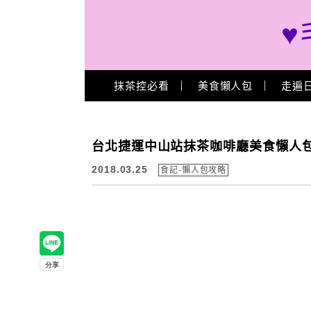
♥
Main Menu
抹茶控必看
美食懶人包
走遍
台北捷運中山站抹茶咖啡廳美食懶人包》2
2018.03.25
食記-懶人包攻略