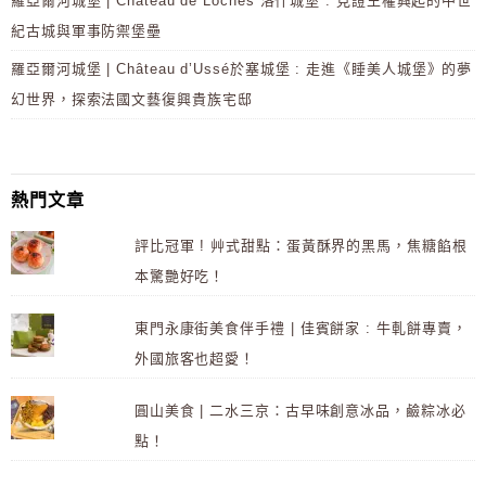
羅亞爾河城堡 | Château de Loches 洛什城堡 : 見證王權興起的中世
紀古城與軍事防禦堡壘
羅亞爾河城堡 | Château d’Ussé於塞城堡 : 走進《睡美人城堡》的夢
幻世界，探索法國文藝復興貴族宅邸
熱門文章
評比冠軍 ! 艸式甜點：蛋黃酥界的黑馬，焦糖餡根
本驚艷好吃！
東門永康街美食伴手禮 | 佳賓餅家 : 牛軋餅專賣，
外國旅客也超愛！
圓山美食 | 二水三京：古早味創意冰品，鹼粽冰必
點！