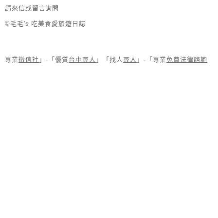
請來信或留言詢問
©毛毛's 吃美食愛旅遊日誌
專業
徵信社
」-「優質
台中尋人
」「找人
尋人
」-「專業
免費法律諮詢