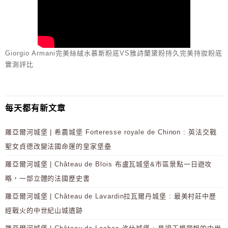
Giorgio Armani完美絲絨水慕斯粉底VS雅詩蘭黛粉持久完美持妝粉底
實測評比
每天都有新文章
羅亞爾河城堡 | 希農城堡 Forteresse royale de Chinon : 英法交戰
聖女貞德改變法國命運的皇家堡壘
羅亞爾河城堡 | Château de Blois 布盧瓦城堡&市區景點一日遊攻
略，一部立體的法國歷史書
羅亞爾河城堡 | Château de Lavardin拉瓦爾丹城堡 : 最美村莊中歷
經戰火的中世紀山城遺跡