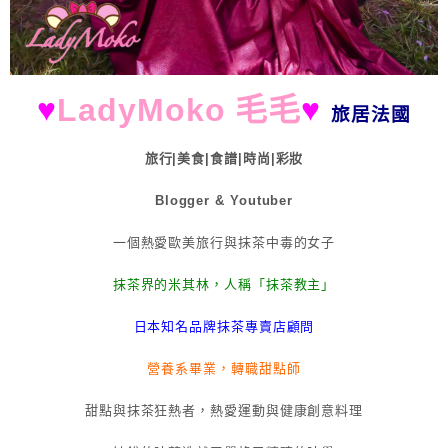
♥
LadyMoko 毛毛
♥
旅居法國
旅行|美食|食譜|時尚|彩妝
Blogger & Youtuber
一個熱愛歐美旅行與抹茶中毒的女子
抹茶界的米其林，人稱「抹茶教主」
日本知名品牌抹茶專賣店顧問
營養系畢業，轉職甜點師
甜點與抹茶狂熱者，熱愛運動與健康創意料理