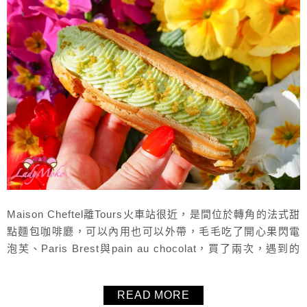
Maison Cheftel離Tours火車站很近，是間位於轉角的法式甜
點麵包咖啡廳，可以內用也可以外帶，毛毛吃了開心果閃電
泡芙、Paris Brest與pain au chocolat，買了兩次，遇到的
店員人都很好，店內座位很多也可以內用，但內用價格比較
高，推薦可以外帶去正旁邊的小公園品嚐，法國Tours土爾/
READ MORE
杜爾美食甜點麵包推薦。