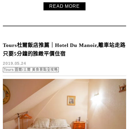
旁邊就有小公園可以買了去公園坐著吃，毛毛吃過他們的可
READ MORE
頌麵包、開心果蔓越梅磅蛋糕與Flan，法國Tours土爾/杜爾
美食甜點麵包推薦。
Tours杜爾飯店推薦｜Hotel Du Manoir,離車站走路
只要5分鐘的雅緻平價住宿
2019.05.24
Tours 圖爾/土爾 美食景點全攻略