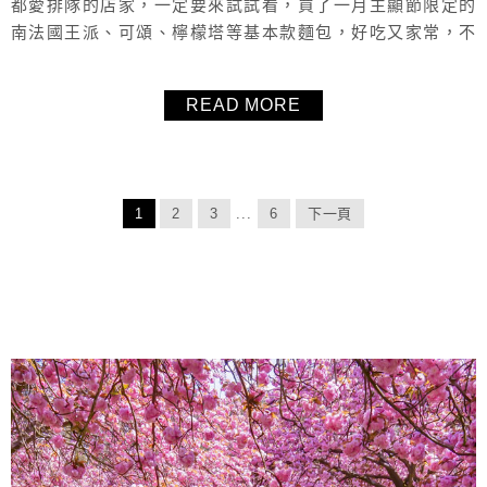
都愛排隊的店家，一定要來試試看，買了一月主顯節限定的
南法國王派、可頌、檸檬塔等基本款麵包，好吃又家常，不
論是來觀光還是在這邊居住，都非常推薦可以常來的甜點麵
包店，會讓毛毛想回訪的boulangerie，法國Tours土爾/杜爾
READ MORE
美食甜點麵包推薦。
1
2
3
...
6
下一頁
About