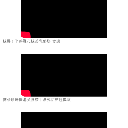
抹爆！半熟融心抹茶乳酪塔 食譜
抹茶珍珠糖泡芙食譜｜法式甜點經典款