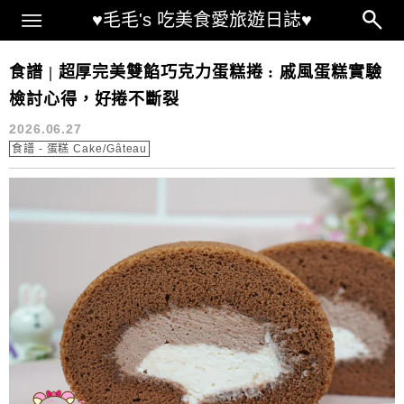
Main Menu
♥毛毛's 吃美食愛旅遊日誌♥
巧克力蛋糕捲食譜
食譜 | 超厚完美雙餡巧克力蛋糕捲 : 戚風蛋糕實驗
檢討心得，好捲不斷裂
2026.06.27
食譜 - 蛋糕 Cake/Gâteau