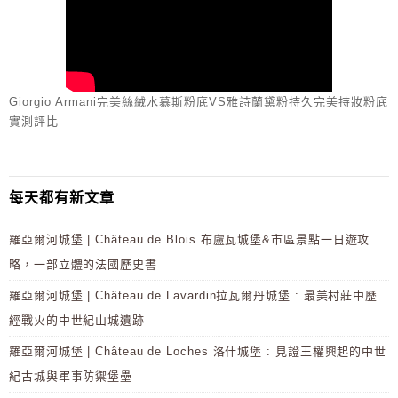
Giorgio Armani完美絲絨水慕斯粉底VS雅詩蘭黛粉持久完美持妝粉底
實測評比
每天都有新文章
羅亞爾河城堡 | Château de Blois 布盧瓦城堡&市區景點一日遊攻
略，一部立體的法國歷史書
羅亞爾河城堡 | Château de Lavardin拉瓦爾丹城堡 : 最美村莊中歷
經戰火的中世紀山城遺跡
羅亞爾河城堡 | Château de Loches 洛什城堡 : 見證王權興起的中世
紀古城與軍事防禦堡壘