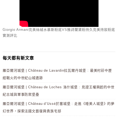
Giorgio Armani完美絲絨水慕斯粉底VS雅詩蘭黛粉持久完美持妝粉底
實測評比
每天都有新文章
羅亞爾河城堡 | Château de Lavardin拉瓦爾丹城堡 : 最美村莊中歷
經戰火的中世紀山城遺跡
羅亞爾河城堡 | Château de Loches 洛什城堡 : 見證王權興起的中世
紀古城與軍事防禦堡壘
羅亞爾河城堡 | Château d’Ussé於塞城堡 : 走進《睡美人城堡》的夢
幻世界，探索法國文藝復興貴族宅邸