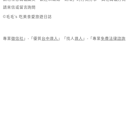
請來信或留言詢問
©毛毛's 吃美食愛旅遊日誌
專業
徵信社
」-「優質
台中尋人
」「找人
尋人
」-「專業
免費法律諮詢