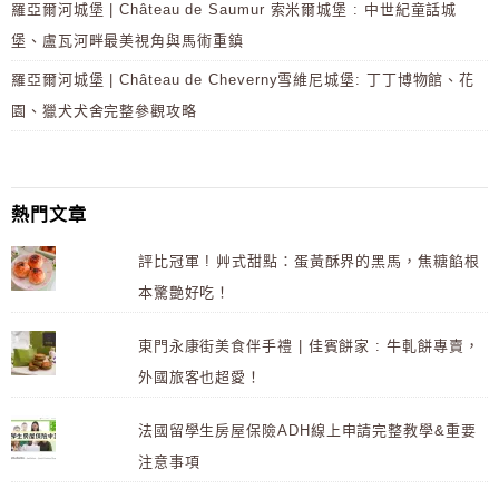
羅亞爾河城堡 | Château de Saumur 索米爾城堡 : 中世紀童話城
堡、盧瓦河畔最美視角與馬術重鎮
羅亞爾河城堡 | Château de Cheverny雪維尼城堡: 丁丁博物館、花
園、獵犬犬舍完整參觀攻略
熱門文章
評比冠軍 ! 艸式甜點：蛋黃酥界的黑馬，焦糖餡根
本驚艷好吃！
東門永康街美食伴手禮 | 佳賓餅家 : 牛軋餅專賣，
外國旅客也超愛！
法國留學生房屋保險ADH線上申請完整教學&重要
注意事項