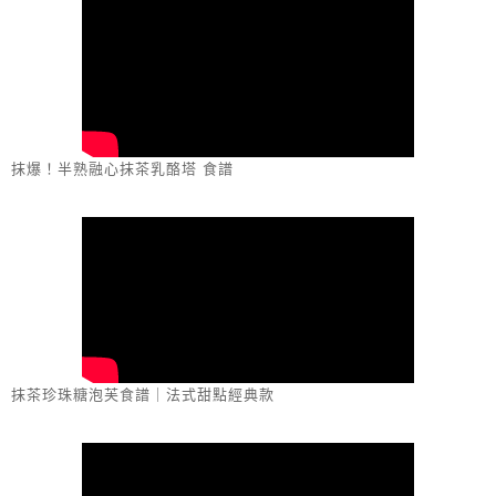
抹爆！半熟融心抹茶乳酪塔 食譜
抹茶珍珠糖泡芙食譜｜法式甜點經典款