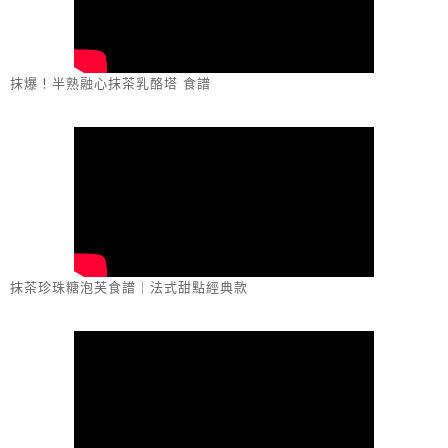
抹爆！半熟融心抹茶乳酪塔 食譜
抹茶珍珠糖泡芙食譜｜法式甜點經典款