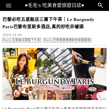
Main Menu
♥毛毛's 吃美食愛旅遊日誌♥
巴黎三層下午茶推薦
巴黎必吃五星飯店三層下午茶｜Le Burgundy
Paris巴黎布里斯多酒店,真的好吃非噱頭
2020.12.06
Paris 五星飯店甜點下午茶
Paris 巴黎精選推薦美食餐廳甜點
Le Burgundy Paris的三層下午茶一直是法式甜點控毛毛的口