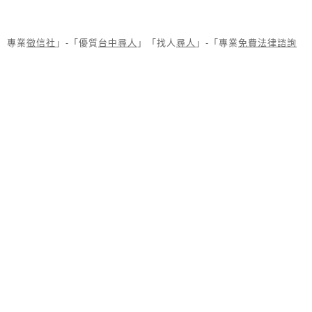
專業
徵信社
」-「優質
台中尋人
」「找人
尋人
」-「專業
免費法律諮詢