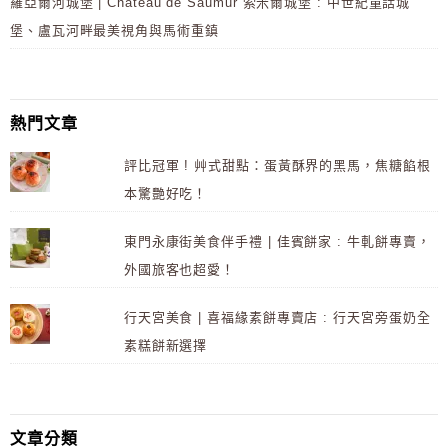
羅亞爾河城堡 | Château de Saumur 索米爾城堡 : 中世紀童話城
堡、盧瓦河畔最美視角與馬術重鎮
熱門文章
評比冠軍 ! 艸式甜點：蛋黃酥界的黑馬，焦糖餡根
本驚艷好吃！
東門永康街美食伴手禮 | 佳賓餅家 : 牛軋餅專賣，
外國旅客也超愛！
行天宮美食 | 喜福緣素餅專賣店 : 行天宮旁蛋奶全
素糕餅新選擇
文章分類