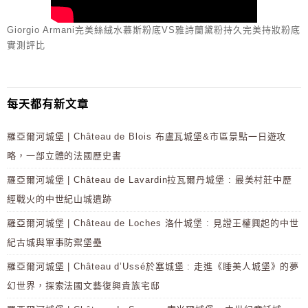
Giorgio Armani完美絲絨水慕斯粉底VS雅詩蘭黛粉持久完美持妝粉底
實測評比
每天都有新文章
羅亞爾河城堡 | Château de Blois 布盧瓦城堡&市區景點一日遊攻
略，一部立體的法國歷史書
羅亞爾河城堡 | Château de Lavardin拉瓦爾丹城堡 : 最美村莊中歷
經戰火的中世紀山城遺跡
羅亞爾河城堡 | Château de Loches 洛什城堡 : 見證王權興起的中世
紀古城與軍事防禦堡壘
羅亞爾河城堡 | Château d’Ussé於塞城堡 : 走進《睡美人城堡》的夢
幻世界，探索法國文藝復興貴族宅邸