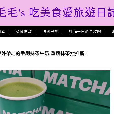
毛毛's 吃美食愛旅遊日
日本
英國倫敦
法國巴黎
杜拜一日遊全攻略
黎可以隨手外帶走的手刷抹茶牛奶,重度抹茶控推薦！