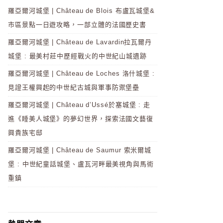
羅亞爾河城堡 | Château de Blois 布盧瓦城堡&
市區景點一日遊攻略，一部立體的法國歷史書
羅亞爾河城堡 | Château de Lavardin拉瓦爾丹
城堡 : 最美村莊中歷經戰火的中世紀山城遺跡
羅亞爾河城堡 | Château de Loches 洛什城堡 :
見證王權興起的中世紀古城與軍事防禦堡壘
羅亞爾河城堡 | Château d’Ussé於塞城堡 : 走
進《睡美人城堡》的夢幻世界，探索法國文藝復
興貴族宅邸
羅亞爾河城堡 | Château de Saumur 索米爾城
堡 : 中世紀童話城堡、盧瓦河畔最美視角與馬術
重鎮