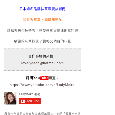
日本知名品牌抹茶專賣店顧問
營養系畢業，轉職甜點師
甜點與抹茶狂熱者，熱愛運動與健康創意料理
敏銳的味蕾造就了嚴格又精確的味覺
合作聯絡請來信：
lovelydach@hotmail.com
訂閱You
Tube
頻道：
https://www.youtube.com/c/LadyMoko
所有合作邀約文均會於文末標示清楚，謝絕「假裝自己消