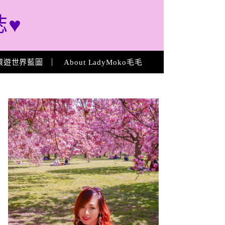
誌♥
環遊世界藍圖
About LadyMoko毛毛
About