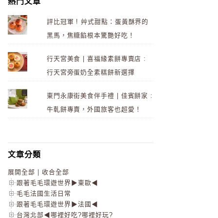
熱門文章
評比冠軍 ! 艸式甜點：蛋黃酥界的
黑馬，焦糖餡根本驚艷好吃！
行天宮美食 | 喜福緣素餅專賣店 :
行天宮旁蛋奶全素糕餅新選擇
東門永康街美食伴手禮 | 佳賓餅家 :
牛軋餅專賣，外國旅客也超愛！
文章分類
展開全部
|
收合全部
跟著毛毛環遊世界▶東歐◀
毛毛法國生活日常
跟著毛毛環遊世界▶法國◀
台灣北部◀哪裡好吃?哪裡好玩?