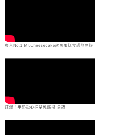
東京No.1 Mr.Cheesecake起司蛋糕食譜簡易版
抹爆！半熟融心抹茶乳酪塔 食譜