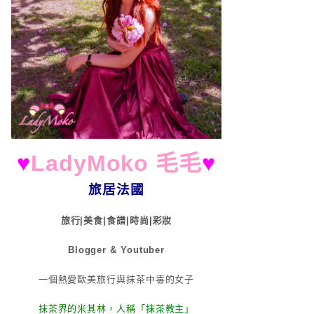
♥
LadyMoko 毛毛
♥
旅居法國
旅行|美食|食譜|時尚|彩妝
Blogger & Youtuber
一個熱愛歐美旅行與抹茶中毒的女子
抹茶界的米其林，人稱「抹茶教主」