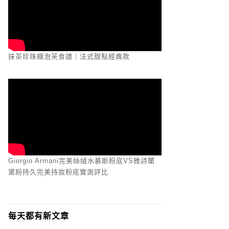
抹茶珍珠糖泡芙食譜｜法式甜點經典款
Giorgio Armani完美絲絨水慕斯粉底VS雅詩蘭
黛粉持久完美持妝粉底實測評比
每天都有新文章