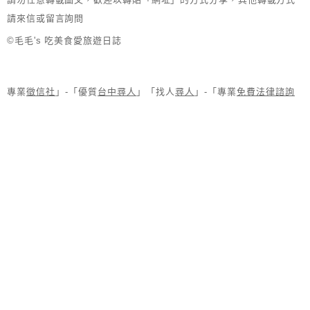
請來信或留言詢問
©毛毛's 吃美食愛旅遊日誌
專業
徵信社
」-「優質
台中尋人
」「找人
尋人
」-「專業
免費法律諮詢