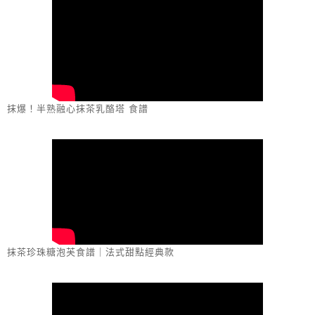
抹爆！半熟融心抹茶乳酪塔 食譜
抹茶珍珠糖泡芙食譜｜法式甜點經典款