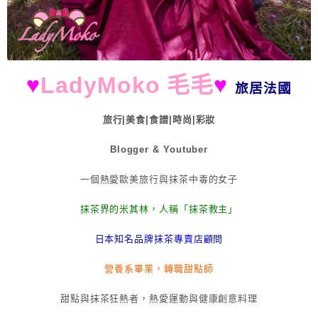
♥
LadyMoko 毛毛
♥
旅居法國
旅行|美食|食譜|時尚|彩妝
Blogger & Youtuber
一個熱愛歐美旅行與抹茶中毒的女子
抹茶界的米其林，人稱「抹茶教主」
日本知名品牌抹茶專賣店顧問
營養系畢業，轉職甜點師
甜點與抹茶狂熱者，熱愛運動與健康創意料理