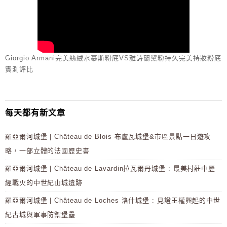
Giorgio Armani完美絲絨水慕斯粉底VS雅詩蘭黛粉持久完美持妝粉底
實測評比
每天都有新文章
羅亞爾河城堡 | Château de Blois 布盧瓦城堡&市區景點一日遊攻
略，一部立體的法國歷史書
羅亞爾河城堡 | Château de Lavardin拉瓦爾丹城堡 : 最美村莊中歷
經戰火的中世紀山城遺跡
羅亞爾河城堡 | Château de Loches 洛什城堡 : 見證王權興起的中世
紀古城與軍事防禦堡壘