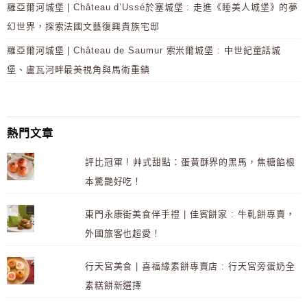
羅亞爾河城堡 | Château d’Ussé於塞城堡 : 走進《睡美人城堡》的夢
幻世界，探索法國文藝復興貴族宅邸
羅亞爾河城堡 | Château de Saumur 索米爾城堡 : 中世紀童話城
堡、盧瓦河畔最美視角與馬術重鎮
熱門文章
評比冠軍 ! 艸式甜點：蛋黃酥界的黑馬，焦糖餡根
本驚艷好吃！
東門永康街美食伴手禮 | 佳賓餅家 : 牛軋餅專賣，
外國旅客也超愛！
行天宮美食 | 喜福緣素餅專賣店 : 行天宮旁蛋奶全
素糕餅新選擇