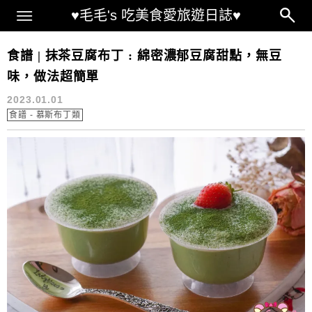
Main Menu
♥毛毛's 吃美食愛旅遊日誌♥
抹茶布丁 作法
食譜 | 抹茶豆腐布丁 : 綿密濃郁豆腐甜點，無豆
味，做法超簡單
2023.01.01
食譜 - 慕斯布丁類