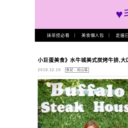
♥
Main Menu
抹茶控必看
美食懶人包
走遍
水牛城美式炭烤牛排
小巨蛋美食》水牛城美式炭烤牛排,大口
2018.12.15
食記 - 松山區