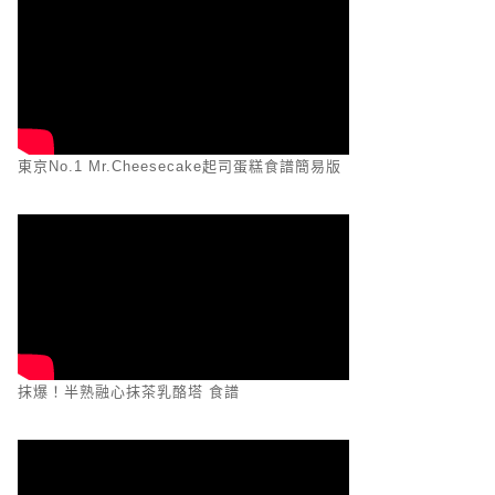
東京No.1 Mr.Cheesecake起司蛋糕食譜簡易版
抹爆！半熟融心抹茶乳酪塔 食譜