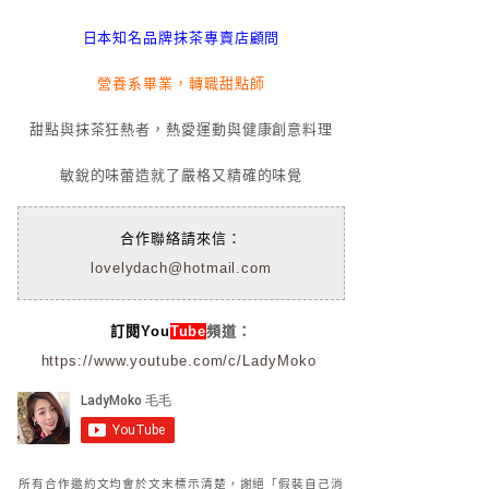
日本知名品牌抹茶專賣店顧問
營養系畢業，轉職甜點師
甜點與抹茶狂熱者，熱愛運動與健康創意料理
敏銳的味蕾造就了嚴格又精確的味覺
合作聯絡請來信：
lovelydach@hotmail.com
訂閱You
Tube
頻道：
https://www.youtube.com/c/LadyMoko
所有合作邀約文均會於文末標示清楚，謝絕「假裝自己消