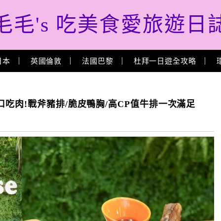
毛毛's 吃美食愛旅遊日
日本
英國倫敦
法國巴黎
杜拜一日遊全攻略
吃肉!戰斧豬排/脆皮鴨胸/高CP值牛排一次滿足