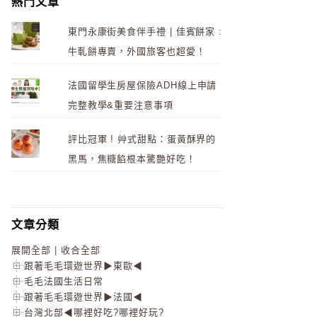
熱門文章
東門永康街美食伴手禮 | 佳賓餅家 :
牛軋餅專賣，外國旅客也超愛！
法國留學生房屋保險ADH線上申請
完整教學&重要注意事項
評比冠軍 ! 艸式甜點：蛋黃酥界的
黑馬，焦糖餡根本驚艷好吃！
文章分類
展開全部
|
收合全部
跟著毛毛環遊世界▶東歐◀
毛毛法國生活日常
跟著毛毛環遊世界▶法國◀
台灣北部◀哪裡好吃?哪裡好玩?