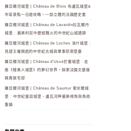
羅亞爾河城堡 | Château de Blois 布盧瓦城堡&
市區景點一日遊攻略，一部立體的法國歷史書
羅亞爾河城堡 | Château de Lavardin拉瓦爾丹
城堡 : 最美村莊中歷經戰火的中世紀山城遺跡
羅亞爾河城堡 | Château de Loches 洛什城堡 :
見證王權興起的中世紀古城與軍事防禦堡壘
羅亞爾河城堡 | Château d’Ussé於塞城堡 : 走
進《睡美人城堡》的夢幻世界，探索法國文藝復
興貴族宅邸
羅亞爾河城堡 | Château de Saumur 索米爾城
堡 : 中世紀童話城堡、盧瓦河畔最美視角與馬術
重鎮