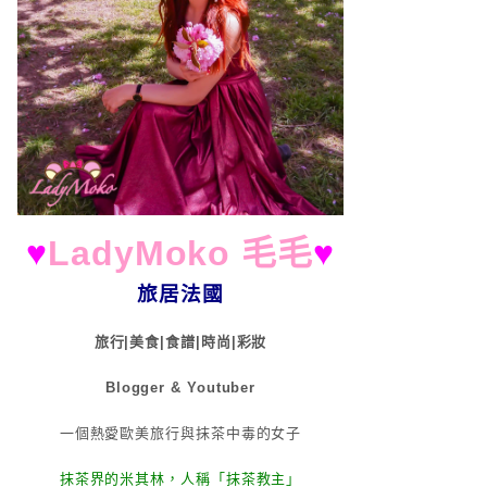
♥
LadyMoko 毛毛
♥
旅居法國
旅行|美食|食譜|時尚|彩妝
Blogger & Youtuber
一個熱愛歐美旅行與抹茶中毒的女子
抹茶界的米其林，人稱「抹茶教主」