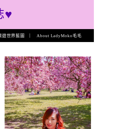
誌♥
環遊世界藍圖
About LadyMoko毛毛
About