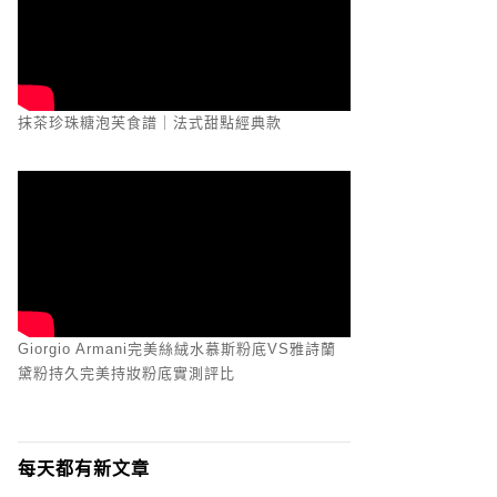
抹茶珍珠糖泡芙食譜｜法式甜點經典款
Giorgio Armani完美絲絨水慕斯粉底VS雅詩蘭
黛粉持久完美持妝粉底實測評比
每天都有新文章