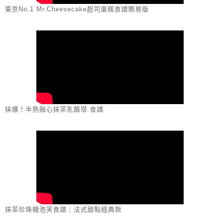
東京No.1 Mr.Cheesecake起司蛋糕食譜簡易版
抹爆！半熟融心抹茶乳酪塔 食譜
抹茶珍珠糖泡芙食譜｜法式甜點經典款