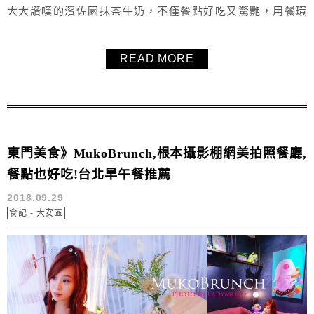
大大讚嘆的濱佐園抹茶牛奶，不僅餐點好吃又驚艷，用餐環
境更是仙到一個不行，每個角落都是你的攝影棚！絕對是網
美打卡拍照無敵推薦的佈景早午餐/咖啡廳/餐廳，真是太喜歡
READ MORE
Les Piccola，完全讓人想再訪，推薦給大家！
東門美食》MukoBrunch,根本攝影棚網美拍照餐廳,
餐點也好吃!台北早午餐推薦
2018.09.29
食記 - 大安區