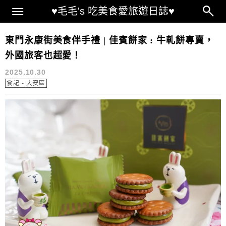
Main Menu
♥毛毛's 吃美食愛旅遊日誌♥
永康街美食
東門永康街美食伴手禮 | 佳賓餅家 : 牛軋餅專賣，
外國旅客也超愛！
2025.10.30
食記 - 大安區