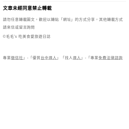
文章未經同意禁止轉載
請勿任意轉載圖文，歡迎以轉貼「網址」的方式分享，其他轉載方式
請來信或留言詢問
©毛毛's 吃美食愛旅遊日誌
專業
徵信社
」-「優質
台中尋人
」「找人
尋人
」-「專業
免費法律諮詢