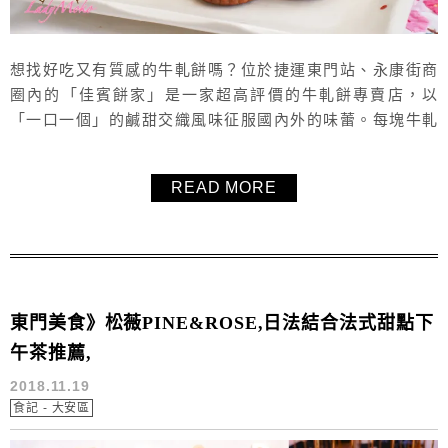
想找好吃又有質感的牛軋餅嗎？位於捷運東門站、永康街商
圈內的「佳賓餅家」是一家超高評價的牛軋餅專賣店，以
「一口一個」的鹹甜交織風味征服國內外的味蕾。每塊牛軋
餅都精緻得像模型般完美，外層酥香微鹹、內餡柔軟不黏
牙、甜而不膩。抹茶口味濃郁厚實，讓抹茶控完全不失望！
READ MORE
禮盒包裝簡約又有質感，送禮體面、自己吃也不會覺得過度
包裝。絕對是會讓人回購再回購的牛軋餅專賣店，超推薦
「佳賓餅家」！（很推薦送給日本韓國的朋友喔...
東門美食》松薇PINE&ROSE,日法結合法式甜點下
午茶推薦,
2018.11.19
食記 - 大安區