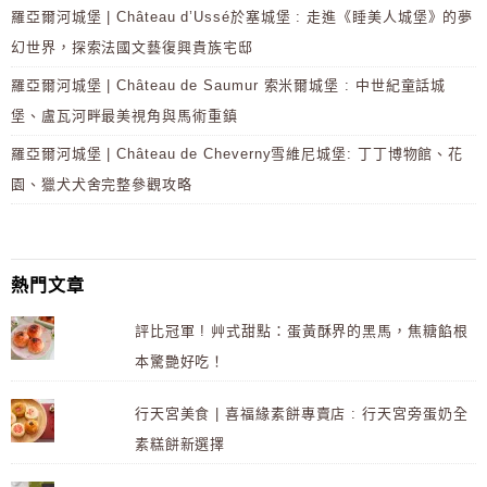
羅亞爾河城堡 | Château d’Ussé於塞城堡 : 走進《睡美人城堡》的夢
幻世界，探索法國文藝復興貴族宅邸
羅亞爾河城堡 | Château de Saumur 索米爾城堡 : 中世紀童話城
堡、盧瓦河畔最美視角與馬術重鎮
羅亞爾河城堡 | Château de Cheverny雪維尼城堡: 丁丁博物館、花
園、獵犬犬舍完整參觀攻略
熱門文章
評比冠軍 ! 艸式甜點：蛋黃酥界的黑馬，焦糖餡根
本驚艷好吃！
行天宮美食 | 喜福緣素餅專賣店 : 行天宮旁蛋奶全
素糕餅新選擇