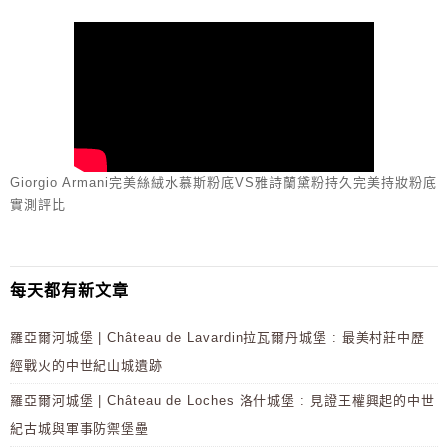
Giorgio Armani完美絲絨水慕斯粉底VS雅詩蘭黛粉持久完美持妝粉底
實測評比
每天都有新文章
羅亞爾河城堡 | Château de Lavardin拉瓦爾丹城堡 : 最美村莊中歷
經戰火的中世紀山城遺跡
羅亞爾河城堡 | Château de Loches 洛什城堡 : 見證王權興起的中世
紀古城與軍事防禦堡壘