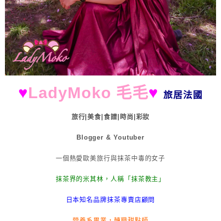
♥
LadyMoko 毛毛
♥
旅居法國
旅行|美食|食譜|時尚|彩妝
Blogger & Youtuber
一個熱愛歐美旅行與抹茶中毒的女子
抹茶界的米其林，人稱「抹茶教主」
日本知名品牌抹茶專賣店顧問
營養系畢業，轉職甜點師