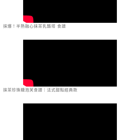
抹爆！半熟融心抹茶乳酪塔 食譜
抹茶珍珠糖泡芙食譜｜法式甜點經典款