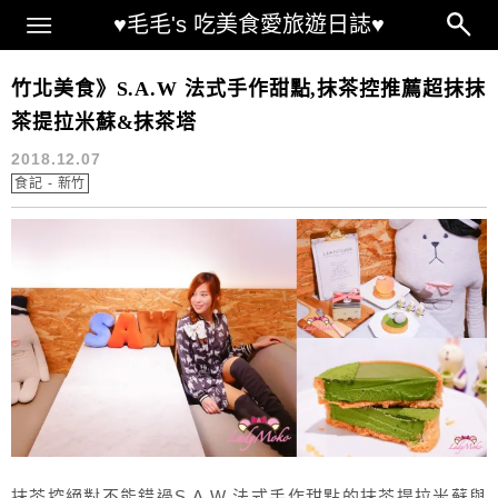
Main Menu
♥毛毛's 吃美食愛旅遊日誌♥
竹北美食
竹北美食》S.A.W 法式手作甜點,抹茶控推薦超抹抹
茶提拉米蘇&抹茶塔
2018.12.07
食記 - 新竹
抹茶控絕對不能錯過S.A.W 法式手作甜點的抹茶提拉米蘇與