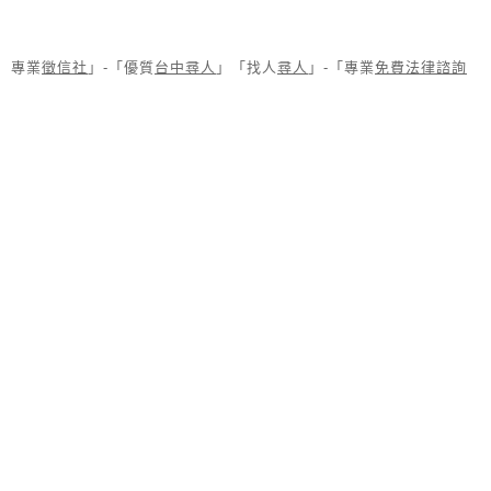
專業
徵信社
」-「優質
台中尋人
」「找人
尋人
」-「專業
免費法律諮詢