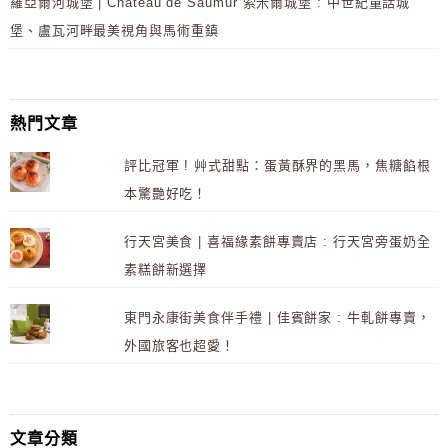
羅亞爾河城堡 | Château de Saumur 索米爾城堡 : 中世紀童話城
堡、盧瓦河畔最美視角與馬術重鎮
熱門文章
評比冠軍 ! 艸式甜點：蛋黃酥界的黑馬，焦糖餡根
本驚艷好吃！
行天宮美食 | 喜福緣素餅專賣店 : 行天宮旁蛋奶全
素糕餅新選擇
東門永康街美食伴手禮 | 佳賓餅家 : 牛軋餅專賣，
外國旅客也超愛！
文章分類