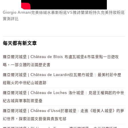
Giorgio Armani完美絲絨水慕斯粉底VS雅詩蘭黛粉持久完美持妝粉底
實測評比
每天都有新文章
羅亞爾河城堡 | Château de Blois 布盧瓦城堡&市區景點一日遊攻
略，一部立體的法國歷史書
羅亞爾河城堡 | Château de Lavardin拉瓦爾丹城堡 : 最美村莊中歷
經戰火的中世紀山城遺跡
羅亞爾河城堡 | Château de Loches 洛什城堡 : 見證王權興起的中世
紀古城與軍事防禦堡壘
羅亞爾河城堡 | Château d’Ussé於塞城堡 : 走進《睡美人城堡》的夢
幻世界，探索法國文藝復興貴族宅邸