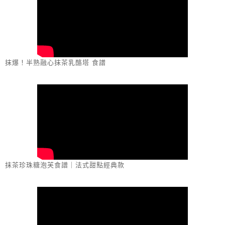
抹爆！半熟融心抹茶乳酪塔 食譜
抹茶珍珠糖泡芙食譜｜法式甜點經典款