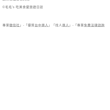
©毛毛's 吃美食愛旅遊日誌
專業
徵信社
」-「優質
台中尋人
」「找人
尋人
」-「專業
免費法律諮詢