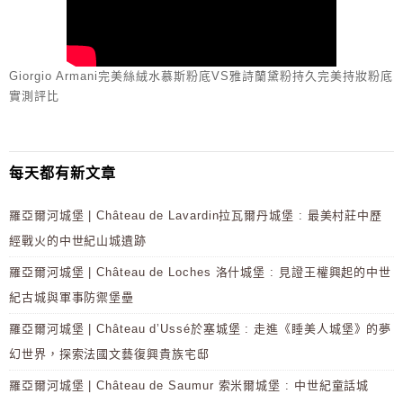
Giorgio Armani完美絲絨水慕斯粉底VS雅詩蘭黛粉持久完美持妝粉底
實測評比
每天都有新文章
羅亞爾河城堡 | Château de Lavardin拉瓦爾丹城堡 : 最美村莊中歷
經戰火的中世紀山城遺跡
羅亞爾河城堡 | Château de Loches 洛什城堡 : 見證王權興起的中世
紀古城與軍事防禦堡壘
羅亞爾河城堡 | Château d’Ussé於塞城堡 : 走進《睡美人城堡》的夢
幻世界，探索法國文藝復興貴族宅邸
羅亞爾河城堡 | Château de Saumur 索米爾城堡 : 中世紀童話城