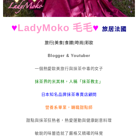
♥
LadyMoko 毛毛
♥
旅居法國
旅行|美食|食譜|時尚|彩妝
Blogger & Youtuber
一個熱愛歐美旅行與抹茶中毒的女子
抹茶界的米其林，人稱「抹茶教主」
日本知名品牌抹茶專賣店顧問
營養系畢業，轉職甜點師
甜點與抹茶狂熱者，熱愛運動與健康創意料理
敏銳的味蕾造就了嚴格又精確的味覺