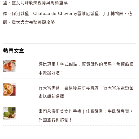
堡、盧瓦河畔最美視角與馬術重鎮
羅亞爾河城堡 | Château de Cheverny雪維尼城堡: 丁丁博物館、花
園、獵犬犬舍完整參觀攻略
熱門文章
評比冠軍 ! 艸式甜點：蛋黃酥界的黑馬，焦糖餡根
本驚艷好吃！
行天宮美食 | 喜福緣素餅專賣店 : 行天宮旁蛋奶全
素糕餅新選擇
東門永康街美食伴手禮 | 佳賓餅家 : 牛軋餅專賣，
外國旅客也超愛！