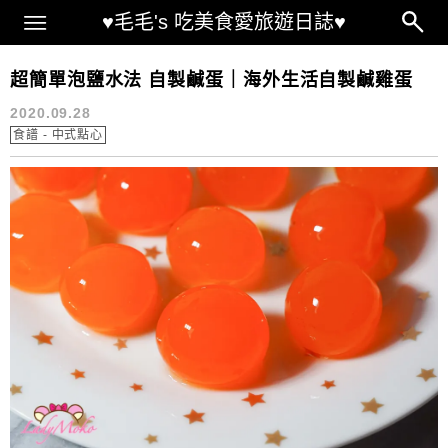
Main Menu
♥毛毛's 吃美食愛旅遊日誌♥
自製鹹蛋 快速
超簡單泡鹽水法 自製鹹蛋｜海外生活自製鹹雞蛋
2020.09.28
食譜 - 中式點心