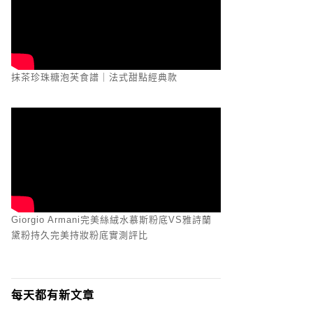
抹茶珍珠糖泡芙食譜｜法式甜點經典款
Giorgio Armani完美絲絨水慕斯粉底VS雅詩蘭
黛粉持久完美持妝粉底實測評比
每天都有新文章