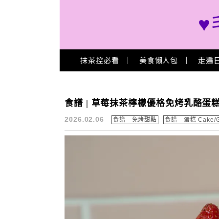
♥
Main Menu
抹茶控必看
美食懶人包
走遍
草莓甜點
食譜 | 草莓抹茶檸檬優格免烤乳酪蛋糕
2026.02.06
食譜 - 免烤甜點
食譜 - 蛋糕 Cake/G