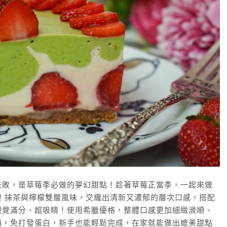
失敗，是草莓季必做的夢幻甜點！趁著草莓正當季，一起來做
！抹茶與檸檬雙層風味，交織出清新又濃郁的層次口感，搭配
視覺滿分、超吸睛！使用希臘優格，整體口感更加細緻滑順、
箱，免打發蛋白，新手也能輕鬆完成，在家就能做出媲美甜點