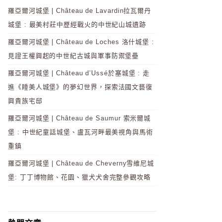
羅亞爾河城堡 | Château de Lavardin拉瓦爾丹
城堡 : 最美村莊中歷經戰火的中世紀山城遺跡
羅亞爾河城堡 | Château de Loches 洛什城堡 :
見證王權興起的中世紀古城與軍事防禦堡壘
羅亞爾河城堡 | Château d’Ussé於塞城堡 : 走
進《睡美人城堡》的夢幻世界，探索法國文藝復
興貴族宅邸
羅亞爾河城堡 | Château de Saumur 索米爾城
堡 : 中世紀童話城堡、盧瓦河畔最美視角與馬術
重鎮
羅亞爾河城堡 | Château de Cheverny雪維尼城
堡: 丁丁博物館、花園、獵犬犬舍完整參觀攻略