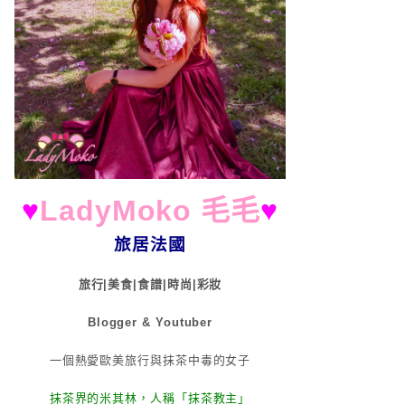
♥
LadyMoko 毛毛
♥
旅居法國
旅行|美食|食譜|時尚|彩妝
Blogger & Youtuber
一個熱愛歐美旅行與抹茶中毒的女子
抹茶界的米其林，人稱「抹茶教主」