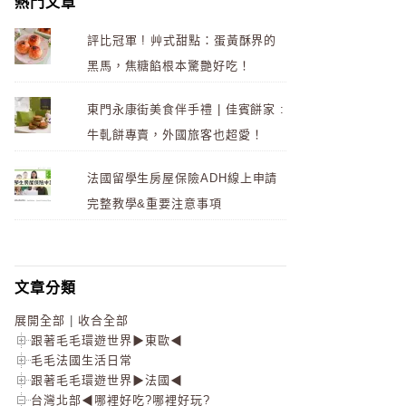
熱門文章
評比冠軍 ! 艸式甜點：蛋黃酥界的
黑馬，焦糖餡根本驚艷好吃！
東門永康街美食伴手禮 | 佳賓餅家 :
牛軋餅專賣，外國旅客也超愛！
法國留學生房屋保險ADH線上申請
完整教學&重要注意事項
文章分類
展開全部
|
收合全部
跟著毛毛環遊世界▶東歐◀
毛毛法國生活日常
跟著毛毛環遊世界▶法國◀
台灣北部◀哪裡好吃?哪裡好玩?