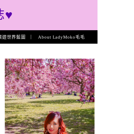
誌♥
環遊世界藍圖
About LadyMoko毛毛
About