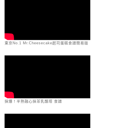
東京No.1 Mr.Cheesecake起司蛋糕食譜簡易版
抹爆！半熟融心抹茶乳酪塔 食譜