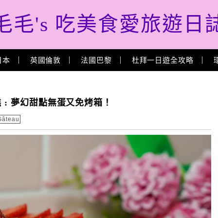
毛毛's 吃美食愛旅遊日
日本
英國倫敦
法國巴黎
杜拜一日遊全攻略
 : 夢幻甜點無蛋又免烤箱！
âteau