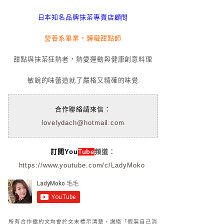
日本知名品牌抹茶專賣店顧問
營養系畢業，轉職甜點師
甜點與抹茶狂熱者，熱愛運動與健康創意料理
敏銳的味蕾造就了嚴格又精確的味覺
合作聯絡請來信：
lovelydach@hotmail.com
訂閱You
Tube
頻道：
https://www.youtube.com/c/LadyMoko
所有合作邀約文均會於文末標示清楚，謝絕「假裝自己消