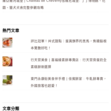
羅亞爾河城堡 | Château de Cheverny雪維尼城堡: 丁丁博物館、花
園、獵犬犬舍完整參觀攻略
熱門文章
評比冠軍 ! 艸式甜點：蛋黃酥界的黑馬，焦糖餡根
本驚艷好吃！
行天宮美食 | 喜福緣素餅專賣店 : 行天宮旁蛋奶全
素糕餅新選擇
東門永康街美食伴手禮 | 佳賓餅家 : 牛軋餅專賣，
外國旅客也超愛！
文章分類