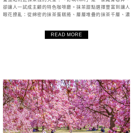
卻讓人一試成主顧的特色咖啡廳。抹茶甜點選擇豐富到讓人
眼花撩亂：從綿密的抹茶蛋糕捲、層層堆疊的抹茶千層、濃
郁順口的抹茶牛奶，到沁涼解暑的抹茶冰淇淋，完全能滿足
抹茶控想點的品項。不只是甜點迷會愛，這裡也提供炸物小
READ MORE
點、微辣開胃的咖哩飯等鹹食選擇，吃飽吃巧都沒問題。平
日不限時、座位舒適、還有提供插座，非常適合帶本書或筆
電來長待，也很適合和朋友悠閒聚餐...
About