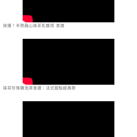
抹爆！半熟融心抹茶乳酪塔 食譜
抹茶珍珠糖泡芙食譜｜法式甜點經典款