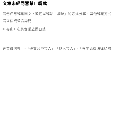
文章未經同意禁止轉載
請勿任意轉載圖文，歡迎以轉貼「網址」的方式分享，其他轉載方式
請來信或留言詢問
©毛毛's 吃美食愛旅遊日誌
專業
徵信社
」-「優質
台中尋人
」「找人
尋人
」-「專業
免費法律諮詢