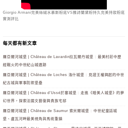
Giorgio Armani完美絲絨水慕斯粉底VS雅詩蘭黛粉持久完美持妝粉底
實測評比
每天都有新文章
羅亞爾河城堡 | Château de Lavardin拉瓦爾丹城堡 : 最美村莊中歷
經戰火的中世紀山城遺跡
羅亞爾河城堡 | Château de Loches 洛什城堡 : 見證王權興起的中世
紀古城與軍事防禦堡壘
羅亞爾河城堡 | Château d’Ussé於塞城堡 : 走進《睡美人城堡》的夢
幻世界，探索法國文藝復興貴族宅邸
羅亞爾河城堡 | Château de Saumur 索米爾城堡 : 中世紀童話城
堡、盧瓦河畔最美視角與馬術重鎮