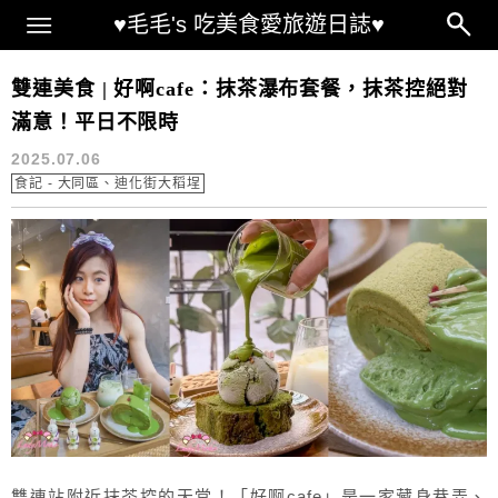
Main Menu
♥毛毛's 吃美食愛旅遊日誌♥
雙連 抹茶
雙連美食 | 好啊cafe：抹茶瀑布套餐，抹茶控絕對
滿意！平日不限時
2025.07.06
食記 - 大同區、迪化街大稻埕
雙連站附近抹茶控的天堂！「好啊cafe」是一家藏身巷弄、