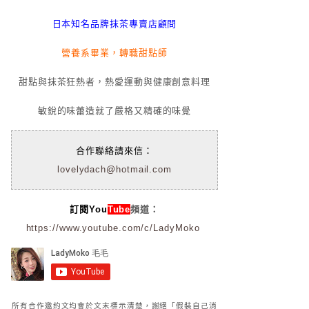
日本知名品牌抹茶專賣店顧問
營養系畢業，轉職甜點師
甜點與抹茶狂熱者，熱愛運動與健康創意料理
敏銳的味蕾造就了嚴格又精確的味覺
合作聯絡請來信：
lovelydach@hotmail.com
訂閱You
Tube
頻道：
https://www.youtube.com/c/LadyMoko
所有合作邀約文均會於文末標示清楚，謝絕「假裝自己消