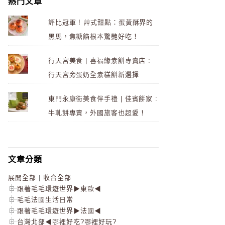
熱門文章
評比冠軍 ! 艸式甜點：蛋黃酥界的
黑馬，焦糖餡根本驚艷好吃！
行天宮美食 | 喜福緣素餅專賣店 :
行天宮旁蛋奶全素糕餅新選擇
東門永康街美食伴手禮 | 佳賓餅家 :
牛軋餅專賣，外國旅客也超愛！
文章分類
展開全部
|
收合全部
跟著毛毛環遊世界▶東歐◀
毛毛法國生活日常
跟著毛毛環遊世界▶法國◀
台灣北部◀哪裡好吃?哪裡好玩?