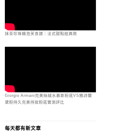
抹茶珍珠糖泡芙食譜｜法式甜點經典款
Giorgio Armani完美絲絨水慕斯粉底VS雅詩蘭
黛粉持久完美持妝粉底實測評比
每天都有新文章