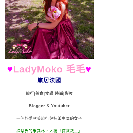
♥
LadyMoko 毛毛
♥
旅居法國
旅行|美食|食譜|時尚|彩妝
Blogger & Youtuber
一個熱愛歐美旅行與抹茶中毒的女子
抹茶界的米其林，人稱「抹茶教主」