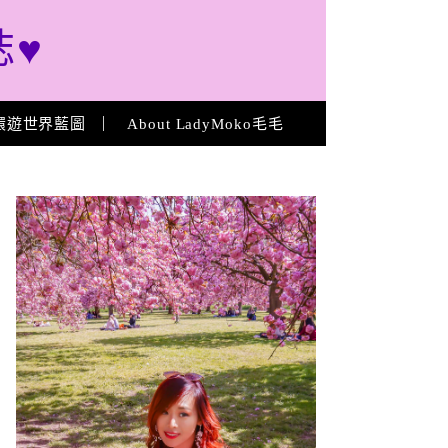
誌♥
環遊世界藍圖
About LadyMoko毛毛
About