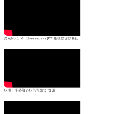
東京No.1 Mr.Cheesecake起司蛋糕食譜簡易版
抹爆！半熟融心抹茶乳酪塔 食譜