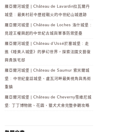
羅亞爾河城堡 | Château de Lavardin拉瓦爾丹
城堡 : 最美村莊中歷經戰火的中世紀山城遺跡
羅亞爾河城堡 | Château de Loches 洛什城堡 :
見證王權興起的中世紀古城與軍事防禦堡壘
羅亞爾河城堡 | Château d’Ussé於塞城堡 : 走
進《睡美人城堡》的夢幻世界，探索法國文藝復
興貴族宅邸
羅亞爾河城堡 | Château de Saumur 索米爾城
堡 : 中世紀童話城堡、盧瓦河畔最美視角與馬術
重鎮
羅亞爾河城堡 | Château de Cheverny雪維尼城
堡: 丁丁博物館、花園、獵犬犬舍完整參觀攻略