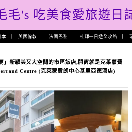
毛毛's 吃美食愛旅遊日
日本
英國倫敦
法國巴黎
杜拜一日遊全攻略
價住宿推薦」新穎美又大空間的市區飯店,開窗就是克萊蒙費
nt Ferrand Centre (克萊蒙費朗中心基里亞德酒店)