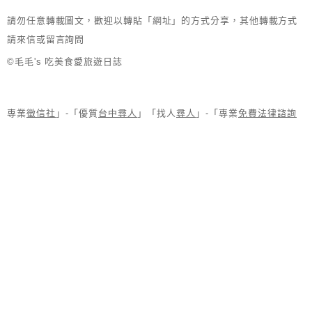
請勿任意轉載圖文，歡迎以轉貼「網址」的方式分享，其他轉載方式
請來信或留言詢問
©毛毛's 吃美食愛旅遊日誌
專業
徵信社
」-「優質
台中尋人
」「找人
尋人
」-「專業
免費法律諮詢