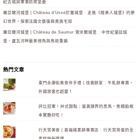
紀古城與軍事防禦堡壘
羅亞爾河城堡 | Château d’Ussé於塞城堡 : 走進《睡美人城堡》的夢
幻世界，探索法國文藝復興貴族宅邸
羅亞爾河城堡 | Château de Saumur 索米爾城堡 : 中世紀童話城
堡、盧瓦河畔最美視角與馬術重鎮
熱門文章
東門永康街美食伴手禮 | 佳賓餅家 : 牛軋餅專賣，
外國旅客也超愛！
評比冠軍 ! 艸式甜點：蛋黃酥界的黑馬，焦糖餡根
本驚艷好吃！
行天宮美食 | 喜福緣素餅專賣店 : 行天宮旁蛋奶全
素糕餅新選擇