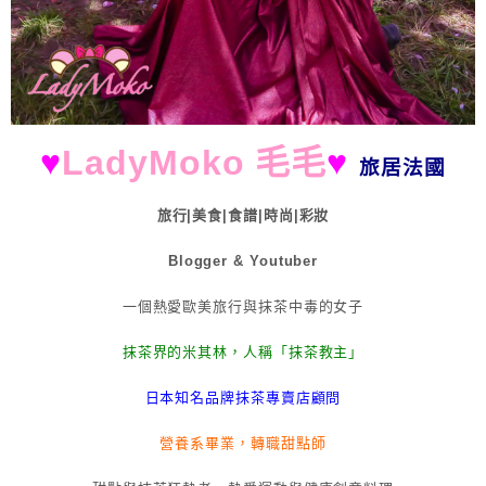
♥
LadyMoko 毛毛
♥
旅居法國
旅行|美食|食譜|時尚|彩妝
Blogger & Youtuber
一個熱愛歐美旅行與抹茶中毒的女子
抹茶界的米其林，人稱「抹茶教主」
日本知名品牌抹茶專賣店顧問
營養系畢業，轉職甜點師