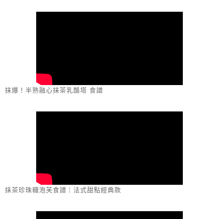
抹爆！半熟融心抹茶乳酪塔 食譜
抹茶珍珠糖泡芙食譜｜法式甜點經典款