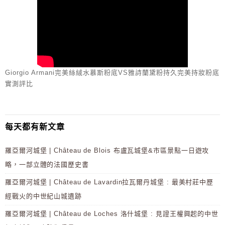
Giorgio Armani完美絲絨水慕斯粉底VS雅詩蘭黛粉持久完美持妝粉底
實測評比
每天都有新文章
羅亞爾河城堡 | Château de Blois 布盧瓦城堡&市區景點一日遊攻
略，一部立體的法國歷史書
羅亞爾河城堡 | Château de Lavardin拉瓦爾丹城堡 : 最美村莊中歷
經戰火的中世紀山城遺跡
羅亞爾河城堡 | Château de Loches 洛什城堡 : 見證王權興起的中世