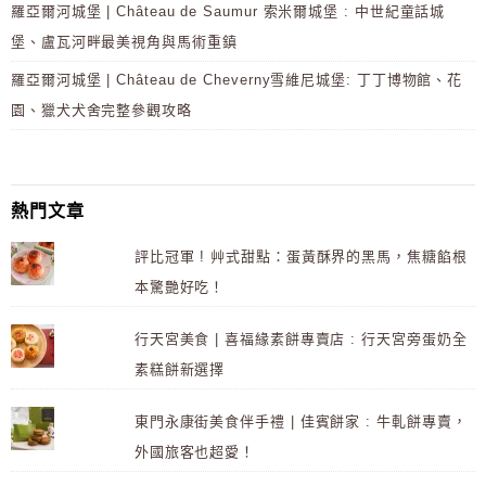
羅亞爾河城堡 | Château de Saumur 索米爾城堡 : 中世紀童話城
堡、盧瓦河畔最美視角與馬術重鎮
羅亞爾河城堡 | Château de Cheverny雪維尼城堡: 丁丁博物館、花
園、獵犬犬舍完整參觀攻略
熱門文章
評比冠軍 ! 艸式甜點：蛋黃酥界的黑馬，焦糖餡根
本驚艷好吃！
行天宮美食 | 喜福緣素餅專賣店 : 行天宮旁蛋奶全
素糕餅新選擇
東門永康街美食伴手禮 | 佳賓餅家 : 牛軋餅專賣，
外國旅客也超愛！