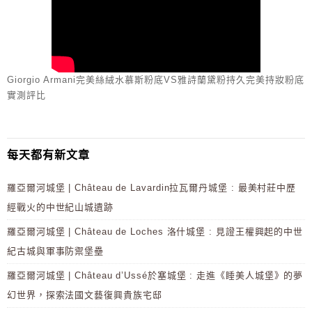
Giorgio Armani完美絲絨水慕斯粉底VS雅詩蘭黛粉持久完美持妝粉底
實測評比
每天都有新文章
羅亞爾河城堡 | Château de Lavardin拉瓦爾丹城堡 : 最美村莊中歷
經戰火的中世紀山城遺跡
羅亞爾河城堡 | Château de Loches 洛什城堡 : 見證王權興起的中世
紀古城與軍事防禦堡壘
羅亞爾河城堡 | Château d’Ussé於塞城堡 : 走進《睡美人城堡》的夢
幻世界，探索法國文藝復興貴族宅邸