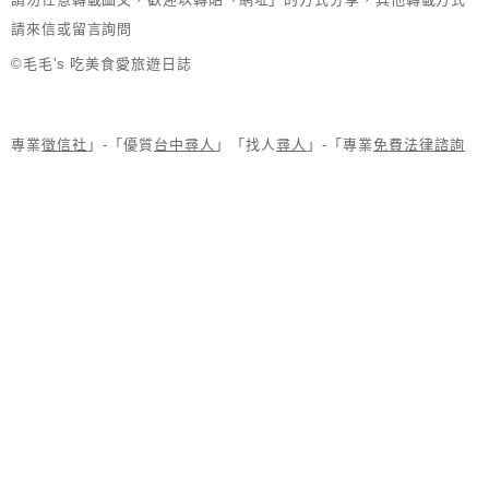
請來信或留言詢問
©毛毛's 吃美食愛旅遊日誌
專業
徵信社
」-「優質
台中尋人
」「找人
尋人
」-「專業
免費法律諮詢