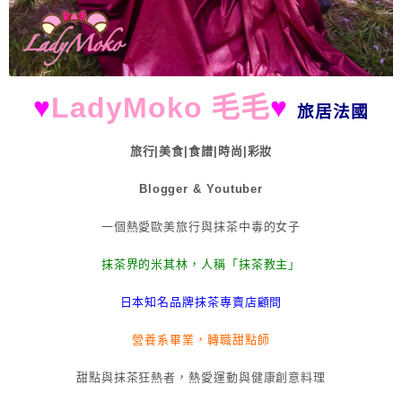
♥
LadyMoko 毛毛
♥
旅居法國
旅行|美食|食譜|時尚|彩妝
Blogger & Youtuber
一個熱愛歐美旅行與抹茶中毒的女子
抹茶界的米其林，人稱「抹茶教主」
日本知名品牌抹茶專賣店顧問
營養系畢業，轉職甜點師
甜點與抹茶狂熱者，熱愛運動與健康創意料理