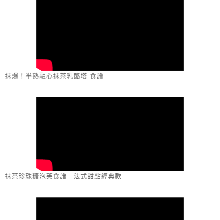
抹爆！半熟融心抹茶乳酪塔 食譜
抹茶珍珠糖泡芙食譜｜法式甜點經典款