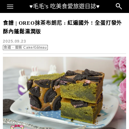
Main Menu
♥毛毛's 吃美食愛旅遊日誌♥
oreo 布朗尼食譜
食譜 | OREO抹茶布朗尼 : 紅遍國外 ! 全蛋打發外
酥內蓬鬆濕潤版
2025.09.23
食譜 - 蛋糕 Cake/Gâteau