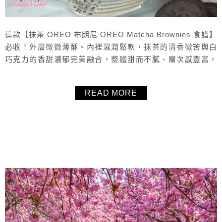
這款【抹茶 OREO 布朗尼 OREO Matcha Brownies 食譜】
必收！外層微微薄酥、內裡濕潤鬆軟，抹茶的清香微苦與白
巧克力的香甜濃郁完美融合，整體甜而不膩、層次感豐富。
這道甜點在國外已經流行多年，人氣居高不下，做法卻意外
地簡單，新手也能輕鬆成功。建議搭配經典原味 OREO，能
READ MORE
凸顯抹茶與巧克力的層次，不會搶走主角風采，毛毛這次實
測發現原味真的最搭！喜歡吃布朗尼的讀者，不防試試看加
上OR...
About