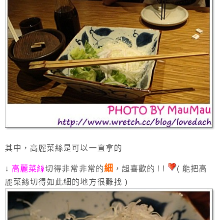
其中，高麗菜絲是可以一直拿的
細
↓
高麗菜絲
切得非常非常的
，超喜歡的 ! !
( 能把高
麗菜絲切得如此細的地方很難找 )