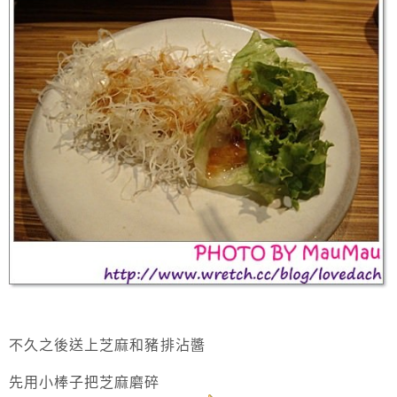
不久之後送上芝麻和豬排沾醬
先用小棒子把芝麻磨碎