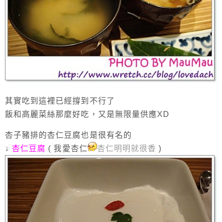
其實吃到這裡已經撐到不行了
飯和高麗菜絲那麼好吃，又是無限量供應XD
杏子豬排的杏仁豆腐也是很有名的
↓
杏仁豆腐
( 我愛杏仁
杏仁明明就很香
)