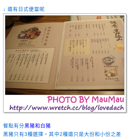
↓ 還有日式便當呢
餐點有分
黑豬和白豬
黑豬只有3種選擇，其中2種還只是大份和小份之差