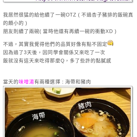
我居然很猛的給他續了一碗OTZ ( 不過杏子豬排的飯碗真
的頗小的 )
朋友則續了兩碗( 當時他還有再續一碗的衝動XD )
不過，其實我覺得他們的品質好像有點不固定
因為過了3天後，因同學會關係又來吃了一次
飯就沒有這天來吃得那麼Q，多了些許的黏膩感
當天的
味噌湯
有兩種選擇 : 海帶和豬肉