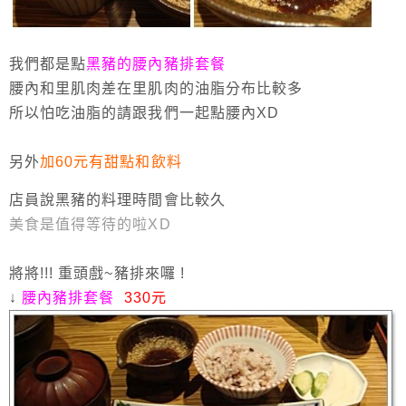
我們都是點
黑豬的腰內豬排套餐
腰內和里肌肉差在里肌肉的油脂分布比較多
所以怕吃油脂的請跟我們一起點腰內XD
另外
加60元有甜點和飲料
店員說黑豬的料理時間會比較久
美食是值得等待的啦XD
將將!!! 重頭戲~豬排來囉 !
↓
腰內豬排套餐
330元