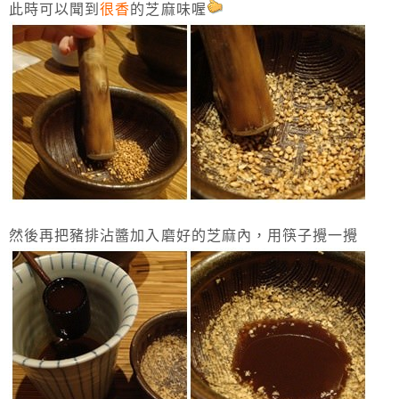
此時可以聞到
很香
的芝麻味喔
然後再把豬排沾醬加入磨好的芝麻內，用筷子攪一攪