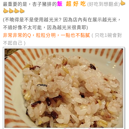
飯
超 好 吃
最重要的是，杏子豬排的
(好吃到想翻桌)
(不曉得是不是使用越光米? 因為店內有在展示越光米，
不過好像不太可能，因為越光米很貴耶)
非常非常的Q，粒粒分明，一點也不黏膩
( 只吃1碗會對
不起自己 )