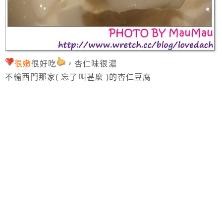
很嫩
很好吃
，杏仁味很濃
不輸西門那家( 忘了叫甚麼 )的杏仁豆腐