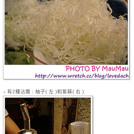
↓ 有2種沾醬 : 柚子( 左 )和紫蘇( 右 )