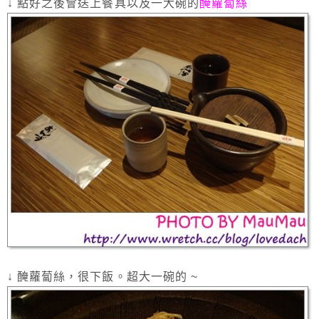
↓ 點好之後會送上餐具以及一大碗的
醃蘿蔔絲
↓ 醃蘿蔔絲，很下飯。超大一碗的 ~