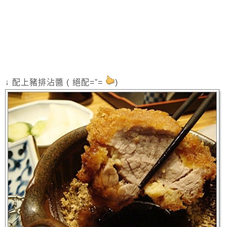
↓ 配上豬排沾醬 ( 絕配=ˇ=
)