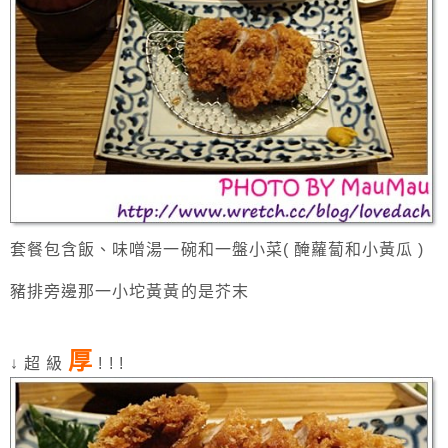
套餐包含飯、味噌湯一碗和一盤小菜( 醃蘿蔔和小黃瓜 )
豬排旁邊那一小坨黃黃的是芥末
厚
↓ 超 級
! ! !