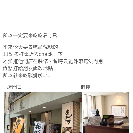
所以一定要來吃吃看 ( 飛
本來今天要去吃品悅糖的
11點多打電話去check一下
才知道他們店在裝修，暫時只能外帶無法內用
趕緊打給朋友說改地點
所以就來吃豬排啦=ˇ=
↓ 店門口 ↓ 櫃檯