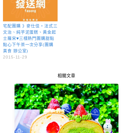
宅配團購 》麥仕佳。法式三
文治、純芋泥蛋糕、黃金起
士羅宋♥三樣熱門團購甜點
點心下午茶一次分享(團購
美食 辦公室)
2015-11-29
相關文章