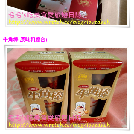
牛角棒(原味和綜合)