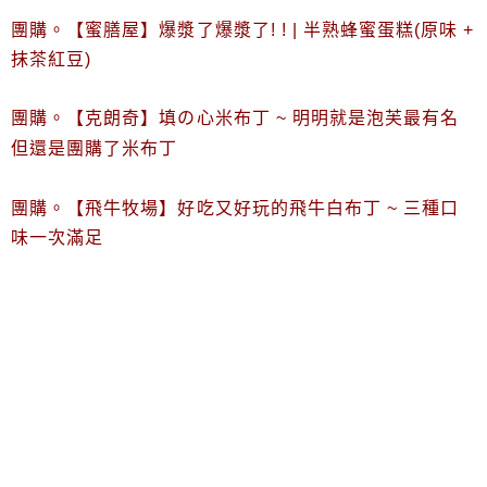
團購。【蜜膳屋】爆漿了爆漿了! ! | 半熟蜂蜜蛋糕(原味 +
抹茶紅豆)
團購。【克朗奇】填の心米布丁 ~ 明明就是泡芙最有名
但還是團購了米布丁
團購。【飛牛牧場】好吃又好玩的飛牛白布丁 ~ 三種口
味一次滿足