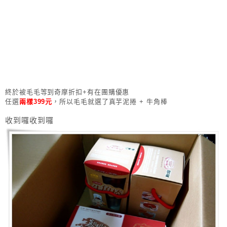
終於被毛毛等到奇摩折扣+有在團購優惠
任選
兩樣399元
，所以毛毛就選了真芋泥捲 + 牛角棒
收到囉收到囉