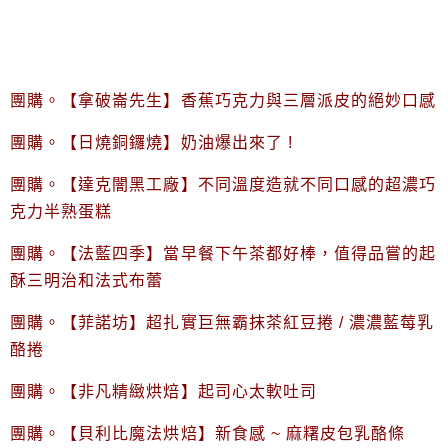
團購。【拿破崙先生】香蕉巧克力與三層派皮的絕妙口感
團購。【日燒銅鑼燒】奶油爆出來了 !
團購。【達克闇黑工廠】不同溫度造就不同口感的超濃巧
克力半熟蛋糕
團購。【法藍四季】當早餐下午茶都好棒，值得品嘗的起
酥三明治和法式布蕾
團購。【菲諾坊】超扎實巨無霸抹茶紅豆捲 / 濃濃藍莓乳
酪捲
團購。【非凡精緻烘焙】起司心太軟吐司
團購。【貝利比魔法烘焙】新食感 ~ 麻糬皮包乳酪條