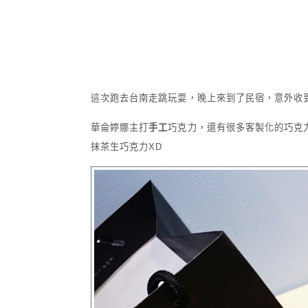
這次跑去台南走跳玩耍，晚上來到了民宿，意外收到了朋
華侖婷娜主打
手工
巧克力，還有很多客製化的巧克
抹茶生巧克力XD