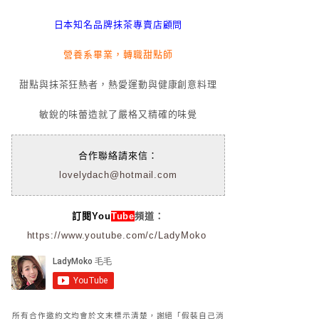
日本知名品牌抹茶專賣店顧問
營養系畢業，轉職甜點師
甜點與抹茶狂熱者，熱愛運動與健康創意料理
敏銳的味蕾造就了嚴格又精確的味覺
合作聯絡請來信：
lovelydach@hotmail.com
訂閱You
Tube
頻道：
https://www.youtube.com/c/LadyMoko
所有合作邀約文均會於文末標示清楚，謝絕「假裝自己消