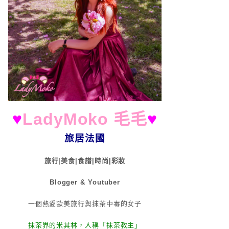
♥
LadyMoko 毛毛
♥
旅居法國
旅行|美食|食譜|時尚|彩妝
Blogger & Youtuber
一個熱愛歐美旅行與抹茶中毒的女子
抹茶界的米其林，人稱「抹茶教主」