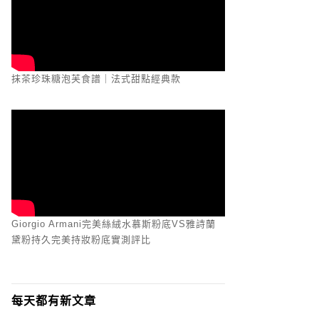
抹茶珍珠糖泡芙食譜｜法式甜點經典款
Giorgio Armani完美絲絨水慕斯粉底VS雅詩蘭
黛粉持久完美持妝粉底實測評比
每天都有新文章