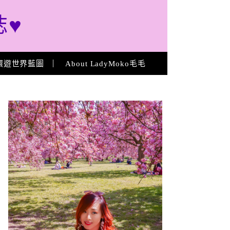
誌♥
環遊世界藍圖
About LadyMoko毛毛
About