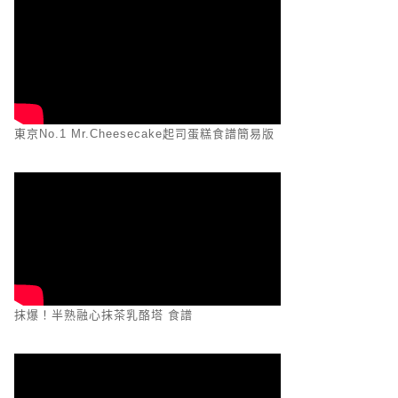
東京No.1 Mr.Cheesecake起司蛋糕食譜簡易版
抹爆！半熟融心抹茶乳酪塔 食譜