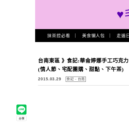
♥
Main Menu
抹茶控必看
美食懶人包
走遍
台南東區 》食記:華侖婷娜手工巧克
(情人節、宅配團購、甜點、下午茶)
2015.03.29
食記 - 台南