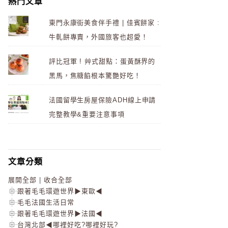
熱門文章
東門永康街美食伴手禮 | 佳賓餅家 :
牛軋餅專賣，外國旅客也超愛！
評比冠軍 ! 艸式甜點：蛋黃酥界的
黑馬，焦糖餡根本驚艷好吃！
法國留學生房屋保險ADH線上申請
完整教學&重要注意事項
文章分類
展開全部
|
收合全部
跟著毛毛環遊世界▶東歐◀
毛毛法國生活日常
跟著毛毛環遊世界▶法國◀
台灣北部◀哪裡好吃?哪裡好玩?