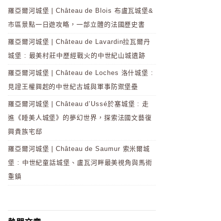
羅亞爾河城堡 | Château de Blois 布盧瓦城堡&
市區景點一日遊攻略，一部立體的法國歷史書
羅亞爾河城堡 | Château de Lavardin拉瓦爾丹
城堡 : 最美村莊中歷經戰火的中世紀山城遺跡
羅亞爾河城堡 | Château de Loches 洛什城堡 :
見證王權興起的中世紀古城與軍事防禦堡壘
羅亞爾河城堡 | Château d’Ussé於塞城堡 : 走
進《睡美人城堡》的夢幻世界，探索法國文藝復
興貴族宅邸
羅亞爾河城堡 | Château de Saumur 索米爾城
堡 : 中世紀童話城堡、盧瓦河畔最美視角與馬術
重鎮