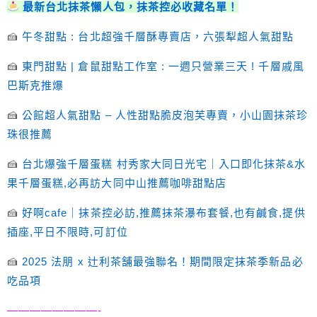
最新台北抹茶懶人包，抹茶控必收藏名單！
🍰
午冬甜點 : 台北超強千層酥專賣店，六張犁超人氣甜點
🍰
東門甜點 | 倉鼠甜點工作室 : 一週只營業三天 ! 千層戚風
巴斯克推爆
🍰
公館超人氣甜點 – 人性甜點脆皮泡芙專賣，小山園抹茶珍
珠很推薦
🍰
台北爆強千層蛋糕 村秀家大同日光宅｜入口即化抹茶&水
果千層蛋糕,必再訪大同中山推薦咖啡甜點店
🍰
好啊cafe｜抹茶控必訪,推薦抹茶瀑布套餐,也有鹹食,提供
插座,平日不限時,可訂位
🍰
2025 法朋 x 辻利茶舗最強聯名！期間限定抹茶季新品必
吃品項
————————-