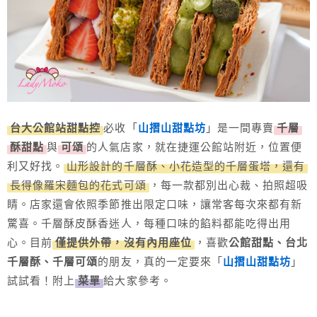
台大公館站甜點控
必收「
山摺山甜點坊
」是一間專賣
千層
酥甜點
與
可頌
的人氣店家，就在捷運公館站附近，位置便
利又好找。
山形設計的千層酥、小花造型的千層蛋塔，還有
長得像羅宋麵包的花式可頌
，每一款都別出心裁、拍照超吸
睛。店家還會依照季節推出限定口味，讓常客每次來都有新
驚喜。千層酥皮酥香迷人，每種口味的餡料都能吃得出用
心。目前
僅提供外帶，沒有內用座位
，喜歡
公館甜點、台北
千層酥、千層可頌
的朋友，真的一定要來「
山摺山甜點坊
」
試試看！附上
菜單
給大家參考。