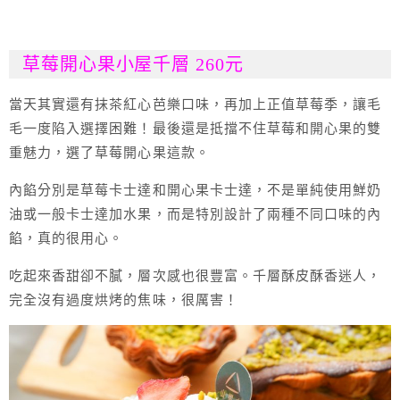
草莓開心果小屋千層 260元
當天其實還有抹茶紅心芭樂口味，再加上正值草莓季，讓毛
毛一度陷入選擇困難！最後還是抵擋不住草莓和開心果的雙
重魅力，選了草莓開心果這款。
內餡分別是草莓卡士達和開心果卡士達，不是單純使用鮮奶
油或一般卡士達加水果，而是特別設計了兩種不同口味的內
餡，真的很用心。
吃起來香甜卻不膩，層次感也很豐富。千層酥皮酥香迷人，
完全沒有過度烘烤的焦味，很厲害！