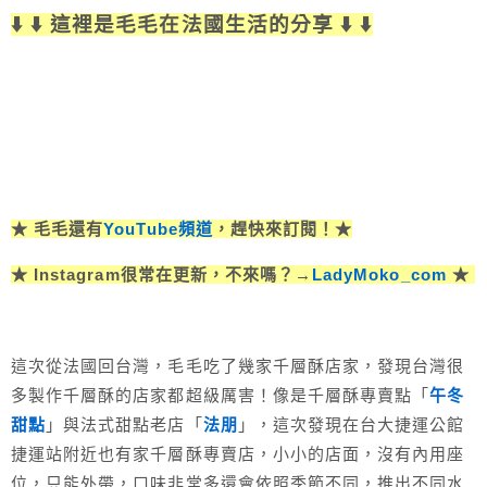
⬇️ ⬇️ 這裡是毛毛在法國生活的分享 ⬇️ ⬇️
★ 毛毛還有
YouTube頻道
，趕快來訂閱！★
★ Instagram很常在更新，不來嗎？→
LadyMoko_com
★
這次從法國回台灣，毛毛吃了幾家千層酥店家，發現台灣很
多製作千層酥的店家都超級厲害！像是千層酥專賣點「
午冬
甜點
」與法式甜點老店「
法朋
」，這次發現在台大捷運公館
捷運站附近也有家千層酥專賣店，小小的店面，沒有內用座
位，只能外帶，口味非常多還會依照季節不同，推出不同水