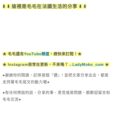
⬇️ ⬇️ 這裡是毛毛在法國生活的分享 ⬇️ ⬇️
★ 毛毛還有
YouTube頻道
，趕快來訂閱！★
★ Instagram很常在更新，不來嗎？→
LadyMoko_com
★
●謝謝你的閱讀，記得按個『讚』! 並把文章分享出去，都是
支持著毛毛寫文的動力喔●
●有任何想說的話、分享的事、意見或是問題，都歡迎留言和
毛毛交流●