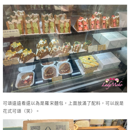
可頌遠遠看還以為是羅宋麵包，上面放滿了配料，可以說是
花式可頌（笑）。