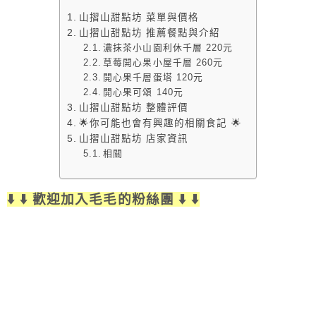
山摺山甜點坊 菜單與價格
山摺山甜點坊 推薦餐點與介紹
濃抹茶小山園利休千層 220元
草莓開心果小屋千層 260元
開心果千層蛋塔 120元
開心果可頌 140元
山摺山甜點坊 整體評價
🌟你可能也會有興趣的相關食記 🌟
山摺山甜點坊 店家資訊
相關
⬇️ ⬇️ 歡迎加入毛毛的粉絲團 ⬇️ ⬇️