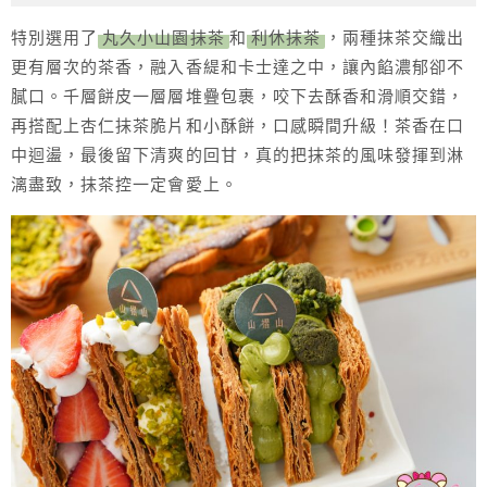
特別選用了
丸久小山園抹茶
和
利休抹茶
，兩種抹茶交織出
更有層次的茶香，融入香緹和卡士達之中，讓內餡濃郁卻不
膩口。千層餅皮一層層堆疊包裹，咬下去酥香和滑順交錯，
再搭配上杏仁抹茶脆片和小酥餅，口感瞬間升級！茶香在口
中迴盪，最後留下清爽的回甘，真的把抹茶的風味發揮到淋
漓盡致，抹茶控一定會愛上。