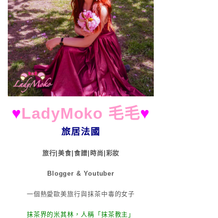
♥
LadyMoko 毛毛
♥
旅居法國
旅行|美食|食譜|時尚|彩妝
Blogger & Youtuber
一個熱愛歐美旅行與抹茶中毒的女子
抹茶界的米其林，人稱「抹茶教主」