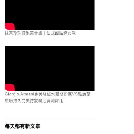
抹茶珍珠糖泡芙食譜｜法式甜點經典款
Giorgio Armani完美絲絨水慕斯粉底VS雅詩蘭
黛粉持久完美持妝粉底實測評比
每天都有新文章