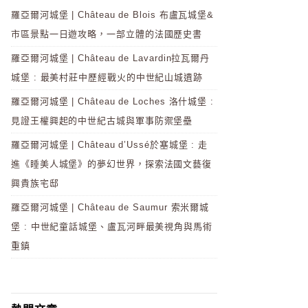
羅亞爾河城堡 | Château de Blois 布盧瓦城堡&
市區景點一日遊攻略，一部立體的法國歷史書
羅亞爾河城堡 | Château de Lavardin拉瓦爾丹
城堡 : 最美村莊中歷經戰火的中世紀山城遺跡
羅亞爾河城堡 | Château de Loches 洛什城堡 :
見證王權興起的中世紀古城與軍事防禦堡壘
羅亞爾河城堡 | Château d’Ussé於塞城堡 : 走
進《睡美人城堡》的夢幻世界，探索法國文藝復
興貴族宅邸
羅亞爾河城堡 | Château de Saumur 索米爾城
堡 : 中世紀童話城堡、盧瓦河畔最美視角與馬術
重鎮