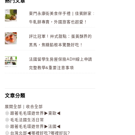
熱門文章
東門永康街美食伴手禮 | 佳賓餅家 :
牛軋餅專賣，外國旅客也超愛！
評比冠軍 ! 艸式甜點：蛋黃酥界的
黑馬，焦糖餡根本驚艷好吃！
法國留學生房屋保險ADH線上申請
完整教學&重要注意事項
文章分類
展開全部
|
收合全部
跟著毛毛環遊世界▶東歐◀
毛毛法國生活日常
跟著毛毛環遊世界▶法國◀
台灣北部◀哪裡好吃?哪裡好玩?