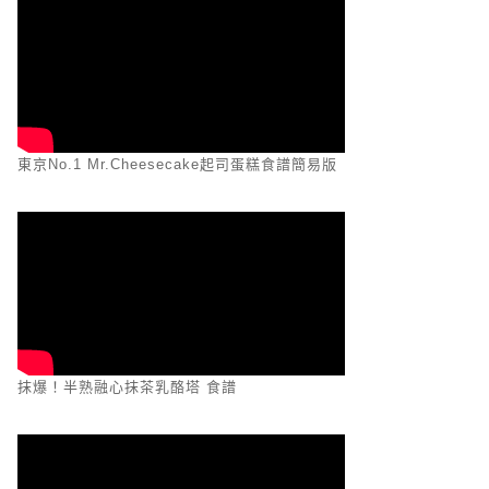
東京No.1 Mr.Cheesecake起司蛋糕食譜簡易版
抹爆！半熟融心抹茶乳酪塔 食譜