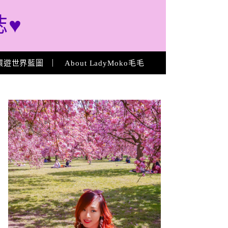
誌♥
環遊世界藍圖
About LadyMoko毛毛
About