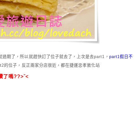
就過期了，所以就趕快訂了位子就去了，上次是去part1，
part1假日不
rt2的位子，反正兩家分店很近，都在捷運忠孝敦化站
了嗎??>ˇ<