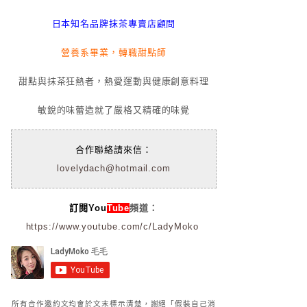
日本知名品牌抹茶專賣店顧問
營養系畢業，轉職甜點師
甜點與抹茶狂熱者，熱愛運動與健康創意料理
敏銳的味蕾造就了嚴格又精確的味覺
合作聯絡請來信：
lovelydach@hotmail.com
訂閱You
Tube
頻道：
https://www.youtube.com/c/LadyMoko
所有合作邀約文均會於文末標示清楚，謝絕「假裝自己消