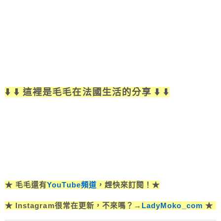
⬇️ ⬇️ 這裡是毛毛在法國生活的分享 ⬇️ ⬇️
★ 毛毛還有
YouTube頻道
，趕快來訂閱！★
★ Instagram很常在更新，不來嗎？→
LadyMoko_com
★