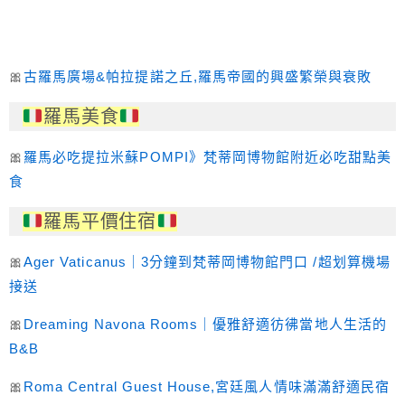
🎀
古羅馬廣場&帕拉提諾之丘,羅馬帝國的興盛繁榮與衰敗
羅馬美食
🎀
羅馬必吃提拉米蘇POMPI》梵蒂岡博物館附近必吃甜點美
食
羅馬平價住宿
🎀
Ager Vaticanus｜3分鐘到梵蒂岡博物館門口 /超划算機場
接送
🎀
Dreaming Navona Rooms｜優雅舒適彷彿當地人生活的
B&B
🎀
Roma Central Guest House,宮廷風人情味滿滿舒適民宿