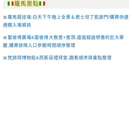
羅馬景點
🎀
羅馬競技場:白天下午晚上全景＆君士坦丁凱旋門/購票快速
通關入場資訊
🎀
聖彼得廣場&聖彼得大教堂+登頂,遠遠超過想像的巨大華
麗,購票排隊入口參觀時間順序整理
🎀
梵諦岡博物館&西斯廷禮拜堂,觀看順序與重點整理