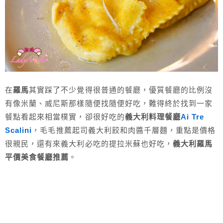
在
羅馬
其實踩了不少覺得很普通的餐廳，優質餐廳的比例沒
有像米蘭、威尼斯那樣隨便找隨便好吃，難得終於找到一家
餐點看起來相當樸實，卻很好吃的
義大利料理餐廳
Ai Tre
Scalini
，毛毛推薦起司義大利餃和肉醬千層麵，重點是價格
很親民，還有來義大利必吃的提拉米蘇也好吃，
義大利羅馬
平價美食餐廳推薦
。